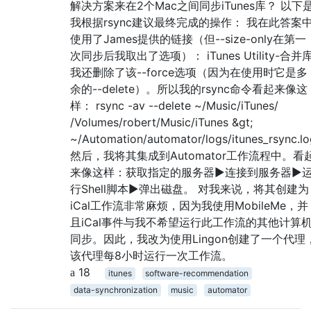
解决方案来在2个Mac之间同步iTunes库？ 以下
我根据rsync建议最终完成的操作： 我在此答案
使用了James提供的链接（但--size-only在第一
次同步后我取出了选项）： iTunes Utility-合并
我还删除了该--force选项（因为在使用时它是多
余的--delete）。所以我的rsync命令看起来像这
样： rsync -av --delete ~/Music/iTunes/
/Volumes/robert/Music/iTunes &gt;
~/Automation/automator/logs/itunes_rsync.lo
然后，我将其集成到Automator工作流程中。看
来像这样：获取指定的服务器►连接到服务器►
行Shell脚本►弹出磁盘。 对我来说，将其创建为
iCal工作流非常麻烦，因为我使用MobileMe，并
且iCal事件与我不希望运行此工作流的其他计算
同步。因此，我改为使用Lingon创建了一个代理
该代理每8小时运行一次工作流。
18
itunes
software-recommendation
data-synchronization
music
automator