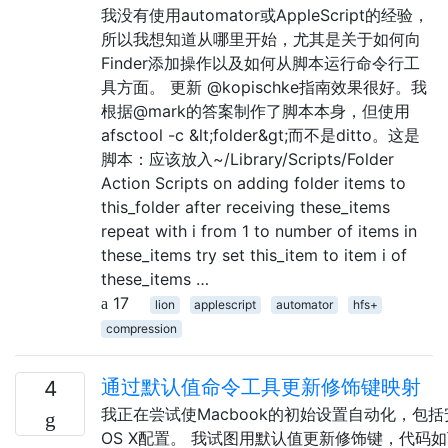
我没有使用automator或AppleScript的经验，
所以我想知道从哪里开始，尤其是关于如何向
Finder添加操作以及如何从脚本运行命令行工
具方面。 更新 @kopischke指南效果很好。我
根据@mark的答案制作了脚本本身，但使用
afsctool -c &lt;folder&gt;而不是ditto。这是
脚本：应该放入~/Library/Scripts/Folder
Action Scripts on adding folder items to
this_folder after receiving these_items
repeat with i from 1 to number of items in
these_items try set this_item to item i of
these_items …
17
lion
applescript
automator
hfs+
compression
通过默认值命令工具更新修饰键映射
4
我正在尝试使Macbook的初始设置自动化，包
OS X配置。 我试图用默认值更新修饰键，代码如下： 