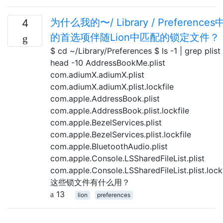
为什么我的〜/ Library / Preferences
4
的首选项伴随Lion中匹配的锁定文件？
$ cd ~/Library/Preferences $ ls -1 | grep plist 
head -10 AddressBookMe.plist
com.adiumX.adiumX.plist
com.adiumX.adiumX.plist.lockfile
com.apple.AddressBook.plist
com.apple.AddressBook.plist.lockfile
com.apple.BezelServices.plist
com.apple.BezelServices.plist.lockfile
com.apple.BluetoothAudio.plist
com.apple.Console.LSSharedFileList.plist
com.apple.Console.LSSharedFileList.plist.lockf
这些锁文件有什么用？
13
lion
preferences