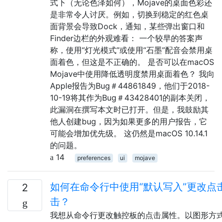
式下（无论色泽如何），Mojave的桌面色彩还
是非常令人讨厌。例如，切换到稳定的红色桌
面背景会导致Dock，通知，某些弹出窗口和
Finder边栏的外观难看： 一个较早的答案声
称，使用“灯光模式”或使用“石墨”配音会禁用桌
面着色，但这是不正确的。 是否可以在macOS
Mojave中使用降低透明度禁用桌面着色？ 我向
Apple报告为Bug＃44861849，他们于2018-
10-19将其作为Bug＃43428401的副本关闭，
此漏洞在撰写本文时已打开。但是，我鼓励其
他人创建bug，因为如果更多的用户报告，它
可能会增加优先级。 这仍然是macOS 10.14.1
的问题。
14
preferences
ui
mojave
如何在命令行中使用“默认写入”更改点
2
击？
我想从命令行更改触控板的点击属性。以图形方