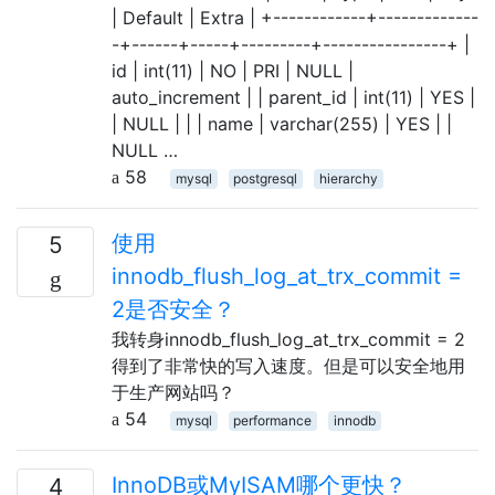
| Default | Extra | +------------+-------------
-+------+-----+---------+----------------+ |
id | int(11) | NO | PRI | NULL |
auto_increment | | parent_id | int(11) | YES |
| NULL | | | name | varchar(255) | YES | |
NULL …
58
mysql
postgresql
hierarchy
使用
5
innodb_flush_log_at_trx_commit =
2是否安全？
我转身innodb_flush_log_at_trx_commit = 2
得到了非常快的写入速度。但是可以安全地用
于生产网站吗？
54
mysql
performance
innodb
InnoDB或MyISAM哪个更快？
4