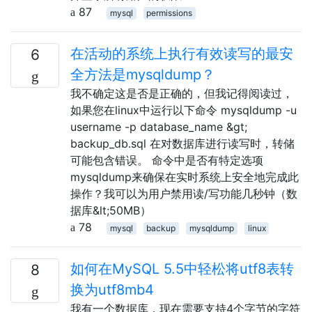
87
mysql
permissions
在活动的系统上执行有效读写的最安
6
全方法是mysqldump？
我不确定这是否是正确的，但我记得阅读过，
如果您在linux中运行以下命令 mysqldump -u
username -p database_name &gt;
backup_db.sql 在对数据库进行读写时，转储
可能包含错误。 命令中是否有特定选项
mysqldump来确保在实时系统上安全地完成此
操作？我可以为用户禁用读/写功能几秒钟（数
据库&lt;50MB）
78
mysql
backup
mysqldump
linux
如何在MySQL 5.5中轻松将utf8表转
8
换为utf8mb4
我有一个数据库，现在需要支持4个字节的字符