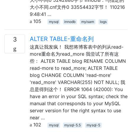
大小不同.cnf文件0 33554432字节！ 110216
9:48:41 …
105
mysql
innodb
myisam
logs
ALTER TABLE-重命名列
3
这真让我发疯！ 我想将博客表中的列从read-
more重命名为read_more 我尝试了所有这
些： ALTER TABLE blog RENAME COLUMN
read-more to read_more; ALTER TABLE
blog CHANGE COLUMN 'read-more'
'read_more' VARCHAR(255) NOT NULL; 我
总是得到这个！ ERROR 1064 (42000): You
have an error in your SQL syntax; check the
manual that corresponds to your MySQL
server version for the right syntax to use
near …
102
mysql
mysql-5.5
mysql-5