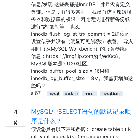
信息/发现 这些表都是InnoDB，并且没有定义
外键。但是，有很多索引。 我没有访问原始服
务器和数据库的权限，因此无法进行新备份或
进行“热”复制等。 此处
innodb_flush_log_at_trx_commit = 2建议的
设置似乎并没有（明显可见/指数）改善。 导入
期间（从MySQL Workbench）的服务器统计
信息：https : //imgflip.com/gif/ed0c8。
MySQL版本是5.6.20社区。
innodb_buffer_pool_size = 16M和
innodb_log_buffer_size = 8M。我需要增加这
些吗？
67
mysql
backup
innodb
mysqldump
MySQL中SELECT语句的默认记录顺
4
序是什么？
假设您具有以下表和数据： create table t ( k
int, v int, index k(k) ) engine=memory;