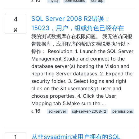
mysql
permissions
startup
SQL Server 2008 R2错误：
4
15023，用户，组或角色已经存在
我的测试数据库存在权限问题。 我无法访问报
告数据库，应用程序的帮助文档说要执行以下
操作： Resolution: 1. Launch the SQL Server
Management Studio and connect to the
database server(s) hosting the Vision and
Reporting Server databases. 2. Expand the
security folder. 3. Select logins and right
click on the &lt;username&gt; user and
choose properties. 4. Click the User
Mapping tab 5.Make sure the …
16
sql-server
sql-server-2008-r2
permissions
从非sysadmin域用户拥有的SQL
1