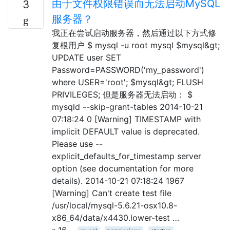
由于文件权限错误而无法启动MySQL
3
服务器？
我正在尝试启动服务器，然后通过以下方式修
复根用户 $ mysql -u root mysql $mysql&gt;
UPDATE user SET
Password=PASSWORD('my_password')
where USER='root'; $mysql&gt; FLUSH
PRIVILEGES; 但是服务器无法启动： $
mysqld --skip-grant-tables 2014-10-21
07:18:24 0 [Warning] TIMESTAMP with
implicit DEFAULT value is deprecated.
Please use --
explicit_defaults_for_timestamp server
option (see documentation for more
details). 2014-10-21 07:18:24 1967
[Warning] Can't create test file
/usr/local/mysql-5.6.21-osx10.8-
x86_64/data/x4430.lower-test …
16