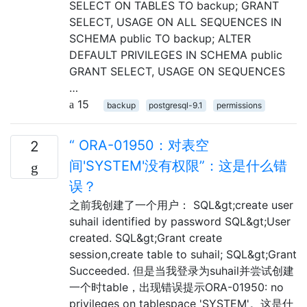
SELECT ON TABLES TO backup; GRANT
SELECT, USAGE ON ALL SEQUENCES IN
SCHEMA public TO backup; ALTER
DEFAULT PRIVILEGES IN SCHEMA public
GRANT SELECT, USAGE ON SEQUENCES
…
15
backup
postgresql-9.1
permissions
“ ORA-01950：对表空
2
间'SYSTEM'没有权限”：这是什么错
误？
之前我创建了一个用户： SQL&gt;create user
suhail identified by password SQL&gt;User
created. SQL&gt;Grant create
session,create table to suhail; SQL&gt;Grant
Succeeded. 但是当我登录为suhail并尝试创建
一个时table，出现错误提示ORA-01950: no
privileges on tablespace 'SYSTEM'。这是什