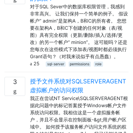
对于SQL Sever中的数据库权限管理，我感到
非常高兴。 让我们保持一个简单的例子。 假设
帐户“ admin”是架构A，B和C的所有者。 您想
要在架构A，B和C下创建的任何对象（表/视
图）具有完全权限（更新/删除/插入/选择/更
改）的另一个帐户“ minion”。 这可能吗？还是
您每次在这些模式下添加表/视图时都必须执行
Grant语句？（对我来说似乎有点愚蠢）。
25
sql-server
permissions
role
授予文件系统对SQLSERVERAGENT
3
虚拟帐户的访问权限
我正在尝试NT Service\SQLSERVERAGENT根
据此问题中的标记答案授予Windows帐户文件
系统访问权限。我相信这是一个虚拟服务帐
户，并且不会显示在控制面板-&gt;用户帐户区
域中。 如何授予该服务帐户访问文件系统的权