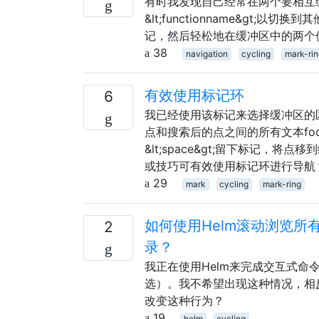
有时我发现自己经常在两个要相互
&lt;functionname&g
记，然后轻松地在缓冲区中的两个
38
navigation
cycling
mark-rin
有效使用标记环
6
我已经使用该标记来选择缓冲区的区域。例
点和搜索后的点之间的所有文本foo。 
&lt;space&gt;留下标记，将点移
或技巧可有效使用标记环进行导航
29
mark
cycling
mark-ring
如何使用Helm滚动浏览
2
录？
我正在使用Helm来完成交互式
选）。我不希望出现这种情况，相反
改变这种行为？
19
helm
cycling