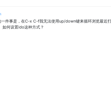
件
的一件事是，在C-x C-f我无法使用up/down键来循环浏览最近
b。如何设置ido这种方式？