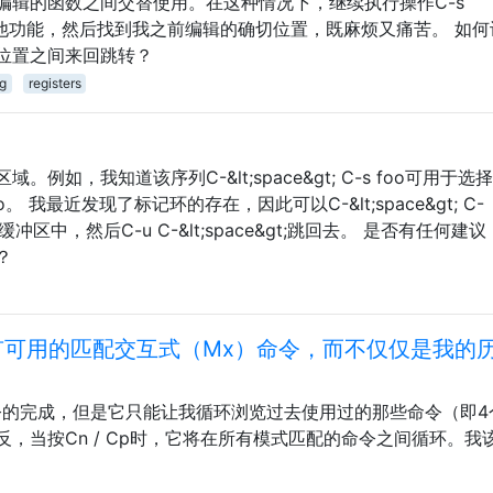
编辑的函数之间交替使用。在这种情况下，继续执行操作C-s
t;以切换到其他功能，然后找到我之前编辑的确切位置，既麻烦又痛苦。 如
位置之间来回跳转？
g
registers
如，我知道该序列C-&lt;space&gt; C-s foo可用于选
我最近发现了标记环的存在，因此可以C-&lt;space&gt; C-
到缓冲区中，然后C-u C-&lt;space&gt;跳回去。 是否有任何建
？
所有可用的匹配交互式（Mx）命令，而不仅仅是我的
命令的完成，但是它只能让我循环浏览过去使用过的那些命令（即4
，当按Cn / Cp时，它将在所有模式匹配的命令之间循环。我