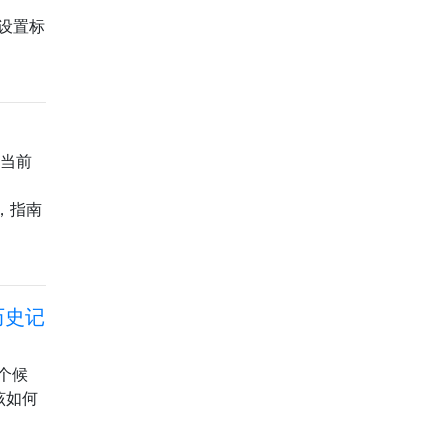
何设置标
择当前
议，指南
历史记
个候
该如何