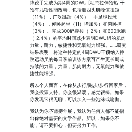
摔跤手完成为期4周的DWU [动态拉伸预热]干
预有几项性能改善，包括股四头肌峰值扭矩
（11％），广泛跳跃（4％），手足球投球
（4％），仰卧起坐（11）增加％）和俯卧撑
（3％）。完成300码穿梭（-2％）和600米跑
（-2.4％）的平均时间减少表明DWU组的肌肉
力量，耐力，敏捷性和无氧能力增强。......研究
结果表明，将这种特定的4周DWU干预纳入摔
跤运动员的每日季前训练方案可产生更长期或
持续的力量，力量，肌肉耐力，无氧能力和敏
捷性能增强。
所以个人而言，在你从步行/跑步/步行回家后，
我会投票支持。你会很温暖，感觉很棒。如果
你发现它很无聊，可以加入一些泡沫或瑜伽。
我认为你
不需要
伸展，我认为任何人都不能指
出你绝对需要的文学作品。所以，如果你不
能，请不要担心，但要努力工作。