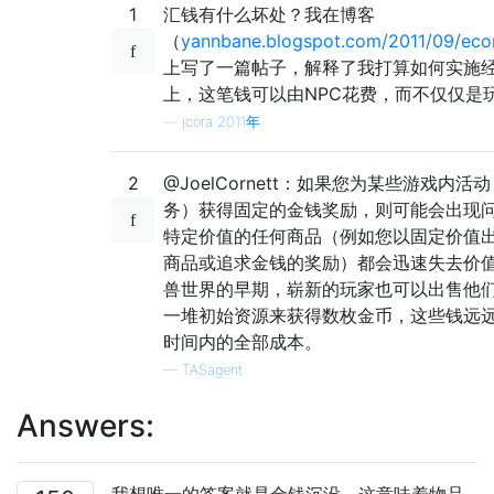
1
汇钱有什么坏处？我在博客
（
yannbane.blogspot.com/2011/09/eco
上写了一篇帖子，解释了我打算如何实施
上，这笔钱可以由NPC花费，而不仅仅是
—
jcora 2011年
2
@JoelCornett：如果您为某些游戏内活
务）获得固定的金钱奖励，则可能会出现
特定价值的任何商品（例如您以固定价值
商品或追求金钱的奖励）都会迅速失去价
兽世界的早期，崭新的玩家也可以出售他
一堆初始资源来获得数枚金币，这些钱远
时间内的全​​部成本。
—
TASagent
Answers:
我想唯一的答案就是金钱沉没。这意味着物品