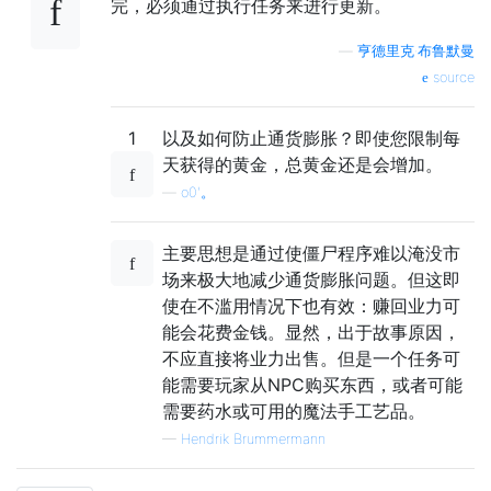
完，必须通过执行任务来进行更新。
—
亨德里克·布鲁默曼
source
1
以及如何防止通货膨胀？即使您限制每
天获得的黄金，总黄金还是会增加。
—
o0'。
主要思想是通过使僵尸程序难以淹没市
场来极大地减少通货膨胀问题。但这即
使在不滥用情况下也有效：赚回业力可
能会花费金钱。显然，出于故事原因，
不应直接将业力出售。但是一个任务可
能需要玩家从NPC购买东西，或者可能
需要药水或可用的魔法手工艺品。
—
Hendrik Brummermann