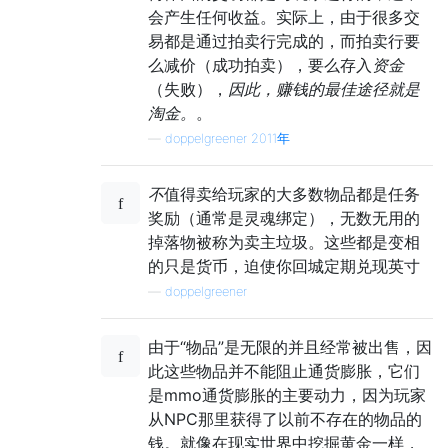
会产生任何收益。实际上，由于很多交
易都是通过拍卖行完成的，而拍卖行要
么减价（成功拍卖），要么存入
资金
（失败），
因此，赚钱的最佳途径就是
淘金。
。
—
doppelgreener 2011年
不
值得卖给玩家的大多数物品都是任务
奖励（通常是灵魂绑定），无数无用的
掉落物被称为卖主垃圾。这些都是变相
的只是货币，迫使你回城定期兑现英寸
—
doppelgreener
由于“物品”是无限的并且经常被出售，因
此这些物品并不能阻止通货膨胀，它们
是mmo通货膨胀的主要动力，因为玩家
从NPC那里获得了以前不存在的物品的
钱。就像在现实世界中挖掘黄金一样，