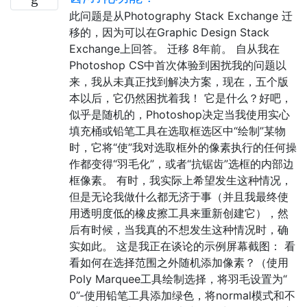
此问题是从Photography Stack Exchange 迁
移的，因为可以在Graphic Design Stack
Exchange上回答。 迁移 8年前。 自从我在
Photoshop CS中首次体验到困扰我的问题以
来，我从未真正找到解决方案，现在，五个版
本以后，它仍然困扰着我！ 它是什么？好吧，
似乎是随机的，Photoshop决定当我使用实心
填充桶或铅笔工具在选取框选区中“绘制”某物
时，它将“使”我对选取框外的像素执行的任何操
作都变得“羽毛化”，或者“抗锯齿”选框的内部边
框像素。 有时，我实际上希望发生这种情况，
但是无论我做什么都无济于事（并且我最终使
用透明度低的橡皮擦工具来重新创建它），然
后有时候，当我真的不想发生这种情况时，确
实如此。 这是我正在谈论的示例屏幕截图： 看
看如何在选择范围之外随机添加像素？（使用
Poly Marquee工具绘制选择，将羽毛设置为“
0”-使用铅笔工具添加绿色，将normal模式和不