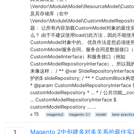
\Vendor\Module\Model\ResourceModel\Cus
及其存储库（在中
\Vendor\Module\Model\CustomModelReposi
题： 让所有内容加载CustomModel对象的最佳
么？ 由于不建议使用load()此方法，因此不能使
CustomModel对象中的。 优良作法是您必须使
CustomModel服务合同。服务合同是数据接口
CustomModelInterface）和服务接口（例如
CustomModelRepositoryInterface）。所
来像这样： / ** @var SlideRepositoryInterfac
护的$ slideRepository; / ** * CustomBlock构造
* @param CustomModelRepositoryInterface 
customModelRepository * ... * / 公共功能__co
... CustomModelRepositoryInterface $
customModelRepository ... …
15
magento2
magento-2.1
model
best-practic
Magento 2中创建多对多关系的最佳
1