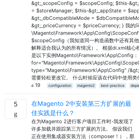
&gt;_scopeConfig = $scopeConfig; $this-&gt
= $storeManager; $this-&gt;_appState = $app
&gt;_dbCompatibleMode = $dbCompatibleMod
&gt;_priceCurrency = $priceCurrency; }
\Magento\Framework\App\Config\ScopeConfi
$scopeConfig（我知道同一构造函数中还有
解释适合我认为的所有情况）。 根据di.xml核心
是以下实例Magento\Framework\App\Config： &l
for="Magento\Framework\App\Config\ScopeC
type="Magento\Framework\App\Config" 
需要轻松更改它。 什么时候应该在代码中使用类
19
configuration
magento2
best-practice
depe
在Magento 2中安装第三方扩展的最
5
佳实践是什么？
在为Magento 2进行客户项目工作时-我发现了
许多加载并跟踪第三方扩展的方法。 假设我们
正在使用集成器安装方法（composer！），那