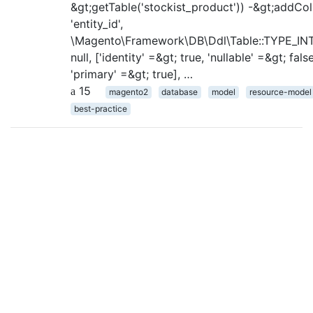
&gt;getTable('stockist_product')) -&gt;addCo
'entity_id',
\Magento\Framework\DB\Ddl\Table::TYPE_IN
null, ['identity' =&gt; true, 'nullable' =&gt; false
'primary' =&gt; true], …
15
magento2
database
model
resource-model
best-practice