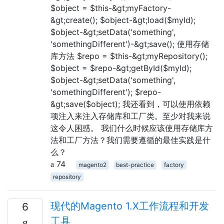
$object = $this-&gt;myFactory-
&gt;create(); $object-&gt;load($myId);
$object-&gt;setData('something',
'somethingDifferent')-&gt;save(); 使用存储
库方法 $repo = $this-&gt;myRepository();
$object = $repo-&gt;getById($myId);
$object-&gt;setData('something',
'somethingDifferent'); $repo-
&gt;save($object); 我还看到，可以使用依赖
项注入来注入存储库和工厂类。至少对我来说
这令人困惑。 我们什么时候应该使用存储库方
法和工厂方法？我们需要遵循的最佳实践是什
么？
74
magento2
best-practice
factory
repository
现代的Magento 1.X工作流程和开发
6
工具