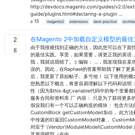
http://devdocs.magento.com/guides/v2.0/ext
guide/plugins.html#declaring-a-plugin …
15
magento2
extensions
best-practice
archite
在Magento 2中加载自定义模型的最
2
由于我很难找到正确的方法，因此您可以在下面
的最佳实践。享受，如果需要，请更正我的英语
我，我就说我错了。:) 编辑： ...，我发现我在
误的。因此，在Raphael的答案帮助我了解了更
后，我更新了原始帖子。多亏他！ 以下使用的概
您熟悉以下概念，将更容易理解以下代码和说明：
性（因为$this-&gt;variable代码中的每个变
服务合同和资料库 厂 内容： 只是为了获得更多
假设我们有一个可以正确构造的模块： 包含方法
CustomBlock getCustomModel($id)， 
中传递的ID返回CustomModel对象， CustomM
对应于 \Vendor\Module\Model\CustomMod
其资源模型（在中