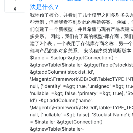
法是什么？
我环顾了核心，并看到了几个模型之间多对多关
些示例，但是我看不到对此的明确答案。 例如，
们创建了一个新模型，并且希望与现有产品表建
多关系。 因此，我们有了新的模型-库存商，我
建了2个表，一个表用于存储库存商名称，另一个
储与产品的多对多关系。 安装程序类的截断版本
$table = $setup-&gt;getConnection() -
&gt;newTable($installer-&gt;getTable('stockist'
&gt;addColumn('stockist_id',
\Magento\Framework\DB\Ddl\Table::TYPE_IN
null, ['identity' =&gt; true, 'unsigned' =&gt; tru
'nullable' =&gt; false, 'primary' =&gt; true], 'S
Id') -&gt;addColumn('name',
\Magento\Framework\DB\Ddl\Table::TYPE_TE
null, ['nullable' =&gt; false], 'Stockist Name');
= $installer-&gt;getConnection() -
&gt;newTable($installer-