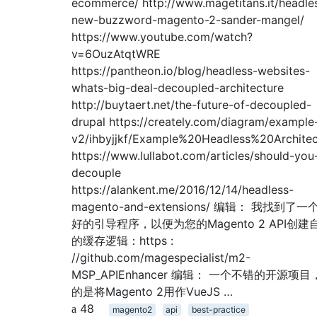
ecommerce/ http://www.magetitans.it/headle
new-buzzword-magento-2-sander-mangel/
https://www.youtube.com/watch?
v=6OuzAtqtWRE
https://pantheon.io/blog/headless-websites-
whats-big-deal-decoupled-architecture
http://buytaert.net/the-future-of-decoupled-
drupal https://creately.com/diagram/example
v2/ihbyjjkf/Example%20Headless%20Architec
https://www.lullabot.com/articles/should-you
decouple
https://alankent.me/2016/12/14/headless-
magento-and-extensions/ 编辑： 我找到了一
好的引导程序，以便为您的Magento 2 API创建
的缓存逻辑：https :
//github.com/magespecialist/m2-
MSP_APIEnhancer 编辑： 一个不错的开源项目
的是将Magento 2用作VueJS …
48
magento2
api
best-practice