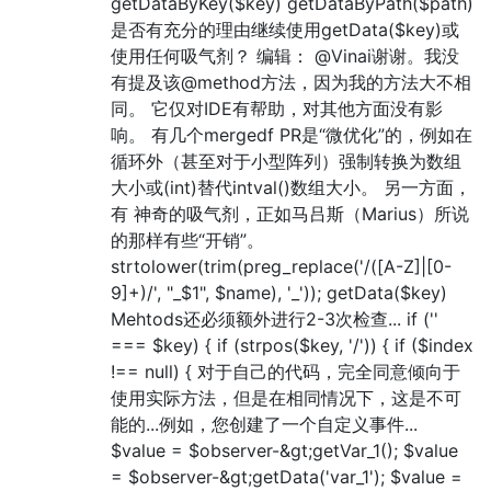
getDataByKey($key) getDataByPath($path)
是否有充分的理由继续使用getData($key)或
使用任何吸气剂？ 编辑： @Vinai谢谢。我没
有提及该@method方法，因为我的方法大不相
同。 它仅对IDE有帮助，对其他方面没有影
响。 有几个mergedf PR是“微优化”的，例如在
循环外（甚至对于小型阵列）强制转换为数组
大小或(int)替代intval()数组大小。 另一方面，
有 神奇的吸气剂，正如马吕斯（Marius）所说
的那样有些“开销”。
strtolower(trim(preg_replace('/([A-Z]|[0-
9]+)/', "_$1", $name), '_')); getData($key)
Mehtods还必须额外进行2-3次检查... if (''
=== $key) { if (strpos($key, '/')) { if ($index
!== null) { 对于自己的代码，完全同意倾向于
使用实际方法，但是在相同情况下，这是不可
能的...例如，您创建了一个自定义事件...
$value = $observer-&gt;getVar_1(); $value
= $observer-&gt;getData('var_1'); $value =