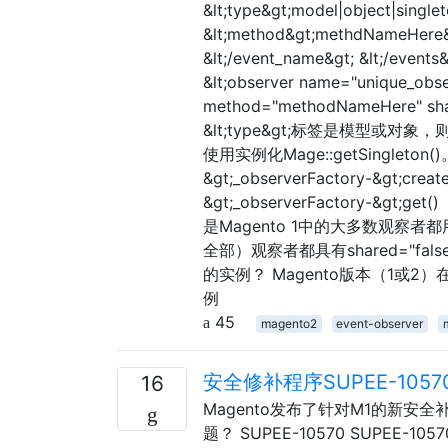
&lt;type&gt;model|object|singleto
&lt;method&gt;methdNameHere&lt
&lt;/event_name&gt; &lt;/even
&lt;observer name="unique_obs
method="methodNameHere" sha
&lt;type&gt;标签是模型或对象，
使用实例化Mage::getSingleton
&gt;_observerFactory-&gt
&gt;_observerFactory
是Magento 1中的大多数观察者
全部）观察者都具有shared="f
的实例？ Magento版本（1或
例
45
magento2
event-observer
安全修补程序SUPEE-105
16
Magento发布了针对M1的新安
题？ SUPEE-10570 SUPEE-1057