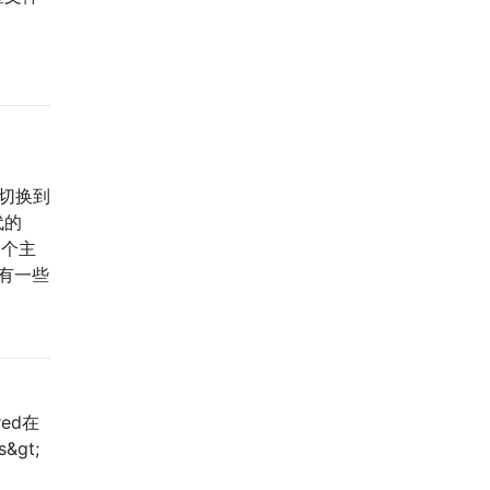
于切换到
代的
一个主
有一些
！
red在
&gt;