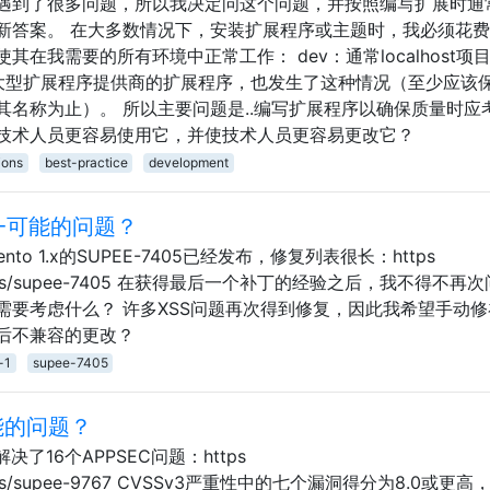
遇到了很多问题，所以我决定问这个问题，并按照编写扩展时通
新答案。 在大多数情况下，安装扩展程序或主题时，我必须花
在我需要的所有环境中正常工作： dev：通常localhost项
自大型扩展程序提供商的扩展程序，也发生了这种情况（至少应该
名称为止）。 所以主要问题是..编写扩展程序以确保质量时应
技术人员更容易使用它，并使技术人员更容易更改它？
ions
best-practice
development
5-可能的问题？
o 1.x的SUPEE-7405已经发布，修复列表很长：https
y/patches/supee-7405 在获得最后一个补丁的经验之后，我不得不再
需要考虑什么？ 许多XSS问题再次得到修复，因此我希望手动修
后不兼容的更改？
-1
supee-7405
可能的问题？
决了16个APPSEC问题：https
/patches/supee-9767 CVSSv3严重性中的七个漏洞得分为8.0或更