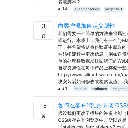
表或脚本？
94
event-observer
magento-1
向客户添加自定义属性
3
我们需要一种简单的方法来将属性
式进行。本质上，我们有一个与Magen
证，并希望将从身份验证中获取的
在结帐流程中更改信息（例如送货
单的处理将数据发送回我们的Web服
自定义属性在每个产品上存储一些J
http://www.silksoftware.co
块安装后如何修改或检索该值。 
64
module
attributes
magento
如何在客户端强制刷新CSS
15
假设我们更改了模块的许多功能（
CSS缓存在其浏览器中。所以这是
（styles.css-&gt; styl