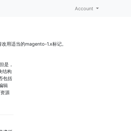
Account
用适当的magento-1.x标记。
，但是，
块结构
否包括
编辑
的资源