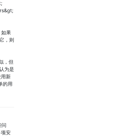
;
rs&gt;
 1，如果
缺少它，则
相似，但
我认为是
使用新
单的用
些问
含多项安