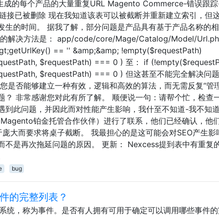
引上生成的每个产品的大量重复URL Magento Commerce-错误跟
，这些链接已被删除 现在我知道该表可以被截断并重新建立索引，但
生的时间。 据我了解，部分问题是产品具有基于产品名称的相同
： app/code/core/Mage/Catalog/Model/Url.ph
getUrlKey() == '' &amp;&amp; !empty($requestPath)
uestPath, $requestPath) === 0 ) 至： if (!empty($requestP
ngRequestPath, $requestPath) === 0 ) 但这甚至不能完全解决
，您是否能够建立一种有效，逻辑和高效的算法，而无需反复“管理
题？ 非常感谢您对此有所了解。 顺便说一句：请帮个忙，检查
遇到此问题，并因此而对性能产生影响，我什至不知道-我不知道
net（Magento铂金托管合作伙伴）进行了联系，他们已经确认，他
te由于过于庞大而要求将桌子截断。 我最担心的是这可能会对SEO产生
不是再次拖延问题的原因。 更新： Nexcess提到表中有重复
。
e
bug
事件的完整列表？
子的系统，称为事件。是否有人拥有可用于确定可以调用哪些事件