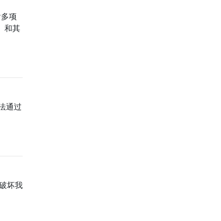
包含多项
）和其
我无法通过
不破坏我