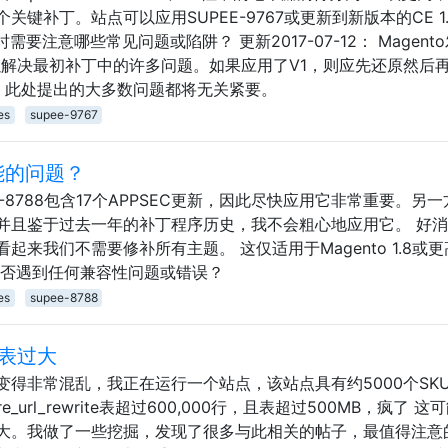
补丁。站点可以应用SUPEE-9767或更新到新版本的CE 1.9.
-9767时需要注意哪些常见问题或陷阱？ 更新2017-07-12： Magen
9.3.4，以解决最初补丁中的许多问题。如果应用了V1，则应先还原然后
2，此处提出的大多数问题都将无关紧要。
es
supee-9767
可能的问题？
PEE-8788包含17个APPSEC更新，因此尽快应用它非常重要。另
并且鉴于过去一年的补丁程序历史，我不会粗心地应用它。 好
来我们不需要修补所有主题。 这仅适用于Magento 1.8或更
是否遇到任何兼容性问题或错误？
es
supee-8788
ite表过大
得非常混乱，我正在运行一个站点，该站点具有约5000个SK
url_rewrite表超过600,000行，且表超过500MB，疯了 这
大。我做了一些挖掘，发现了很多与此相关的帖子，最值得注意