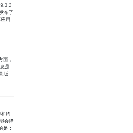
3.3
to发布了
再应用
一方面，
消息是
高版
U和约
可能会降
的是：