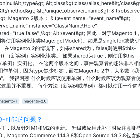
n|null&lt;/type&gt; &lt;class&gt;class/alias_here&lt;/class&gt
;/method&gt; &lt;/unique_observer_name&gt; &lt;/observe
ts&gt; Magento 2版本： &lt;event name="event_name"&gt;
erver_name" instance="Class\Name\Here"
red="true|false" /&gt; &lt;/event&gt; 因此，对于Magento
则将使用实例化该类Mage::getModel()。如果是singleton或
()。 在Magento 2的情况下，如果shared为，false则使用$this-
;create() （新实例）实例化该类。 如果shared为true，则使用$this-
-&gt;get()（单例）实例化。 在这两个版本之间，事件观察者的想法非常
都用作单例，因为type缺少标签，而在Magento 2中，大多数（
alse"。 我很困惑 什么时候应该使用单例，什么时候应该为观察者
2）在这里并不重要。 每个方法（新实例或单例）都可以使用一个简
magento-1
magento-2.0
70-可能的问题？
全补丁，以及针对M1和M2的更新。 升级或应用此补丁时应注意哪
0，Magento Commerce 1.14.3.8和Open Source 1.9.3.8包