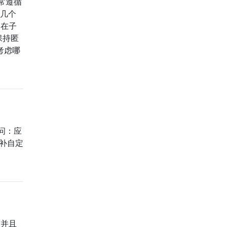
常遵循
费几个
目在子
保持匿
考虑哪
次问：应
补自定
高，并且