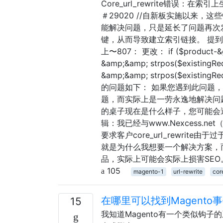
Core_url_rewrite错误：在索
＃29020 //自新板实施以来
能解决问题，只是延长了问题再次发
键，从而导致建立索引链接。 提到的解决方法是
上〜807： 更改： if ($product-&gt;
&amp;&amp; strpos($existingReq
&amp;&amp; strpos($existi
的问题如下： 如果您遇到此问题
题，而实际上是一劳永逸地解决问
的桌子现在是什么样子，您可能会
辑：我已经与www.Nexcess.
要求客户core_url_rewri
就是为什么我想要一个解决方案，而
品，实际上可能会实际上损害SEO
105
magento-1
url-rewrite
cor
在哪里可以找到Magento
15
我知道Magento有一个类似钩