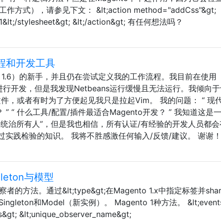
，请参见下文： &lt;action method="addCss"&gt;
ss?1&lt;/stylesheet&gt; &lt;/action&gt; 有任何想法吗？
作流程和开发工具
nt（CE 1.6）的新手，并且仍在尝试定义我的工作流程。我目前在使用
 10.8上进行开发，但是我发现Netbeans运行缓慢且无法运行。我倾向
/编辑文件，或者有时为了方便起见我只是拉起Vim。 我的问题： “ 现
？ ” “ 什么工具/配置/插件最适合Magento开发？ ” 我知道这是
来统治所有人”，但是我也相信，所有认证/有经验的开发人员都会
实践检验的知识。 我将不胜感激任何输入/反馈/建议。 谢谢
leton与模型
方法。通过&lt;type&gt;在Magento 1.x中指定标签并sha
leton和Model（新实例）。 Magento 1种方法。 &lt;events
s&gt; &lt;unique_observer_name&gt;