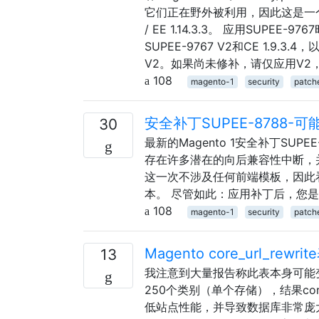
它们正在野外被利用，因此这是一个关键
/ EE 1.14.3.3。 应用SUPEE
SUPEE-9767 V2和CE 1.
V2。如果尚未修补，请仅应用V
108
magento-1
security
patch
安全补丁SUPEE-8788-
30
最新的Magento 1安全补丁SU
存在许多潜在的向后兼容性中断，
这一次不涉及任何前端模板，因此看起
本。 尽管如此：应用补丁后，您
108
magento-1
security
patch
Magento core_url_rewr
13
我注意到大量报告称此表本身可能变
250个类别（单个存储），结果core_
低站点性能，并导致数据库非常庞