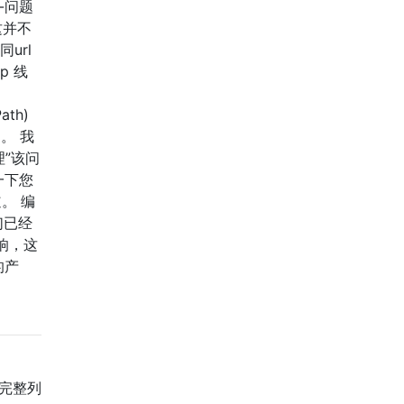
踪-问题
这并不
url
p 线
ath)
问题。 我
”该问
一下您
。 编
们已经
影响，这
的产
的完整列