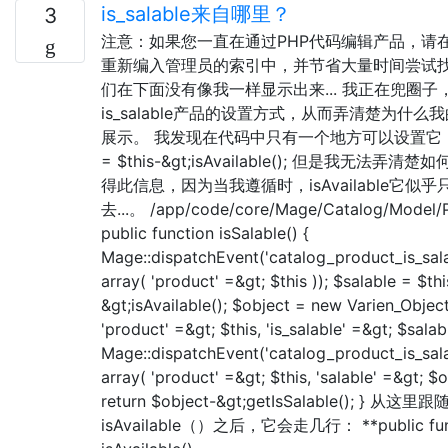
is_salable来自哪里？
3
注意：如果您一直在通过PHP代码编辑产品，请
重新编入管理员的索引中，并节省大量时间尝试
们在下面没有像我一样显示出来... 我正在兜圈子
is_salable产品的设置方式，从而弄清楚为什么
展示。 我发现在代码中只有一个地方可以设置它： $s
= $this-&gt;isAvailable(); 但是我无法弄
得此信息，因为当我遵循时，isAvailable它似
去...。 /app/code/core/Mage/Catalog/Model/
public function isSalable() {
Mage::dispatchEvent('catalog_product_is_sala
array( 'product' =&gt; $this )); $salable = $thi
&gt;isAvailable(); $object = new Varien_Objec
'product' =&gt; $this, 'is_salable' =&gt; $salabl
Mage::dispatchEvent('catalog_product_is_salab
array( 'product' =&gt; $this, 'salable' =&gt; $o
return $object-&gt;getIsSalable(); } 从这里跟随
isAvailable（）之后，它会走几行： **public fun