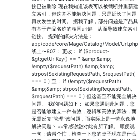
接已被删除 现在我知道该表可以被截断并重新建
立索引，但这并不能解决问题，只是延长了问题
再次发生的时间。 据我了解，部分问题是产品具
有基于产品名称的相同url键，从而导致建立索引
链接。 提到的解决方法是：
app/code/core/Mage/Catalog/Model/Url.php
线上〜807： 更改： if ($product-
&gt;getUrlKey() == '' &amp;&amp;
!empty($requestPath) &amp;&amp;
strpos($existingRequestPath, $requestPath)
=== 0 ) 至： if (!empty($requestPath)
&amp;&amp; strpos($existingRequestPath,
$requestPath) === 0 ) 但这甚至不能完全解决
问题。 我的问题如下： 如果您遇到此问题，您
是否能够建立一种有效，逻辑和高效的算法，而
无需反复“管理”该问题，而实际上是一劳永逸地
解决问题？ 非常感谢您对此有所了解。 顺便说
一句：请帮个忙，检查一下您的桌子现在是什么