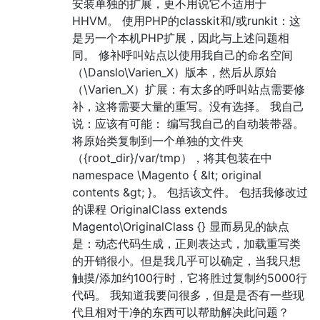
安装单独的扩展，更不用说它不适用于
HHVM。 使用PHP的classkit和/或runkit：这
是另一个本机PHP扩展，因此与上述问题相
同。 修补呼叫站点以使用我自己的命名空间
（\Danslo\Varien_X）版本，然后从原始
（\Varien_X）扩展：有太多的呼叫站点需要修
补，这将需要大量的重写。没有选择。 我自己
说：应该有可能： 编写我自己的自动装带器。
将原始类复制到一个单独的文件夹
（{root_dir}/var/tmp），将其包装在中
namespace \Magento { &lt; original
contents &gt; }。 包括该文件。 包括我修改过
的课程 OriginalClass extends
Magento\OriginalClass {} 显而易见的缺点
是：动态代码生成，正则表达式，加载重写类
的开销很小。但是我几乎可以确定，当我只想
触摸/添加约100行时，它将胜过复制约5000行
代码。 我知道我要问很多，但是是否有一些现
代且相对干净的东西可以帮助解决此问题？