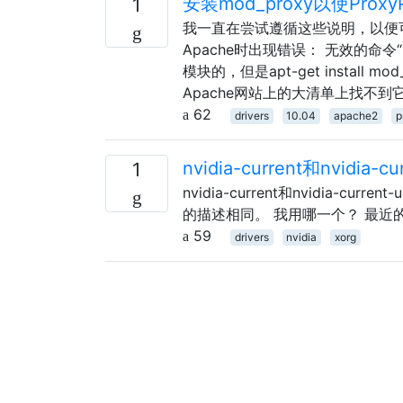
安装mod_proxy以使Prox
1
我一直在尝试遵循这些说明，以便可以
Apache时出现错误： 无效的命令“ P
模块的，但是apt-get install mod
Apache网站上的大清单上找不到它。我
62
drivers
10.04
apache2
p
nvidia-current和nvid
1
nvidia-current和nvidia
的描述相同。 我用哪一个？ 最近
59
drivers
nvidia
xorg