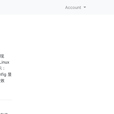
Account
是现
nux
示：
nfig 显
有效