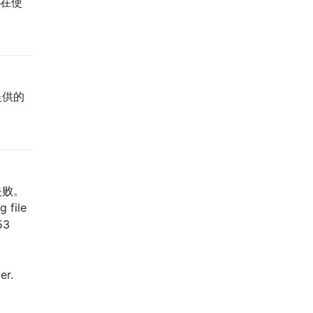
正在使
提供的
它失败。
file
53
er.