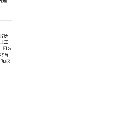
处理
拔掉所
停止工
，因为
些将自
”触摸