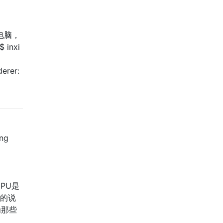
记本电脑，
inxi
erer:
ng
CPU是
里的说
为那些