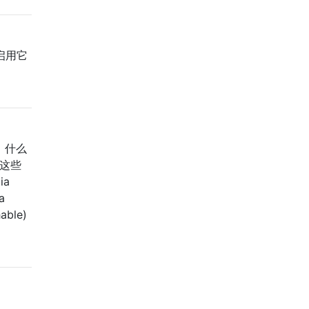
启用它
，什么
，这些
ia
a
hable)