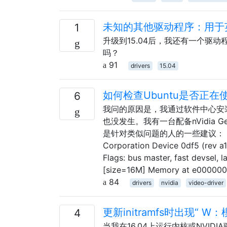
未知的其他驱动程序：用于英特
1
升级到15.04后，我还有一个驱动
吗？
91
drivers
15.04
如何检查Ubuntu是否正在使
6
我问的原因是，我通过软件中心安装
也没发生。我有一台配备nVidia GeFo
是针对类似问题的人的一些建议： lspci -v
Corporation Device 0df5 (rev a1
Flags: bus master, fast devsel,
[size=16M] Memory at e0000000
84
drivers
nvidia
video-driver
更新initramfs时出现“ W
4
当我在16.04上运行内核或NVID