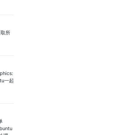
获取所
hics:
ntu一起
单
ntu