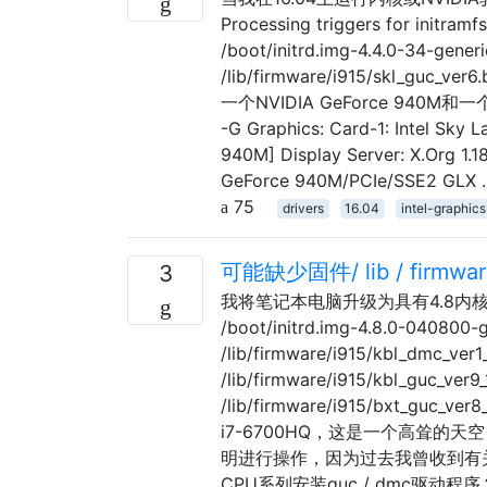
Processing triggers for initramfs
/boot/initrd.img-4.4.0-34-gener
/lib/firmware/i915/skl_gu
一个NVIDIA GeForce 940M
-G Graphics: Card-1: Intel Sky
940M] Display Server: X.Org 1.1
GeForce 940M/PCIe/SSE2 GLX 
75
drivers
16.04
intel-graphics
可能缺少固件/ lib / firmware
3
我将笔记本电脑升级为具有4.8内核，并且在
/boot/initrd.img-4.8.0-040800-g
/lib/firmware/i915/kbl_dmc_ver1
/lib/firmware/i915/kbl_guc_ver9_
/lib/firmware/i915/bxt_gu
i7-6700HQ，这是一个高耸
明进行操作，因为过去我曾收到有
CPU系列安装guc / dmc驱动程序