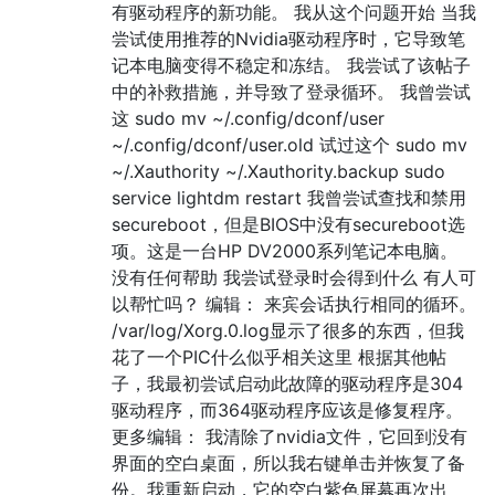
有驱动程序的新功能。 我从这个问题开始 当我
尝试使用推荐的Nvidia驱动程序时，它导致笔
记本电脑变得不稳定和冻结。 我尝试了该帖子
中的补救措施，并导致了登录循环。 我曾尝试
这 sudo mv ~/.config/dconf/user
~/.config/dconf/user.old 试过这个 sudo mv
~/.Xauthority ~/.Xauthority.backup sudo
service lightdm restart 我曾尝试查找和禁用
secureboot，但是BIOS中没有secureboot选
项。这是一台HP DV2000系列笔记本电脑。
没有任何帮助 我尝试登录时会得到什么 有人可
以帮忙吗？ 编辑： 来宾会话执行相同的循环。
/var/log/Xorg.0.log显示了很多的东西，但我
花了一个PIC什么似乎相关这里 根据其他帖
子，我最初尝试启动此故障的驱动程序是304
驱动程序，而364驱动程序应该是修复程序。
更多编辑： 我清除了nvidia文件，它回到没有
界面的空白桌面，所以我右键单击并恢复了备
份。我重新启动，它的空白紫色屏幕再次出