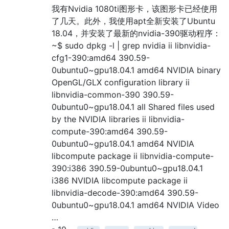
我有Nvidia 1080ti图形卡，该图形卡已经使用
了几天。此外，我使用apt全新安装了Ubuntu
18.04，并安装了最新的nvidia-390驱动程序：
~$ sudo dpkg -l | grep nvidia ii libnvidia-
cfg1-390:amd64 390.59-
0ubuntu0~gpu18.04.1 amd64 NVIDIA binary
OpenGL/GLX configuration library ii
libnvidia-common-390 390.59-
0ubuntu0~gpu18.04.1 all Shared files used
by the NVIDIA libraries ii libnvidia-
compute-390:amd64 390.59-
0ubuntu0~gpu18.04.1 amd64 NVIDIA
libcompute package ii libnvidia-compute-
390:i386 390.59-0ubuntu0~gpu18.04.1
i386 NVIDIA libcompute package ii
libnvidia-decode-390:amd64 390.59-
0ubuntu0~gpu18.04.1 amd64 NVIDIA Video
…