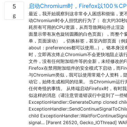
启动Chromium时，Firefox以100
5
最近，我开始观察到这非常令人困惑和烦恼，更不用说
动Chromium时令人担忧的行为了： 在大约30秒内
耗所有可用的CPU资源，从而导致网站停止渲染
面显示带有灰色旋转圆圈的白色页面），而整个
单，页面滚动） ，切换标签，甚至内部页面（例如ab
about：preferences都可以使用...）。铬本身
时，立即再次终止Chromium不会更快地阻止该行为
文件，没有任何附加组件等的全新，未经修改的Fir
Firefox在禁用附加组件的安全模式下启动，而Fi
与Chromium类似，我可以使用常规个人资料
动它，始终生成相同的结果。 当Chromium运行并
任何奇怪的事情。 从终端启动Firefox时，有
似这样的消息（请注意管道错误行中提到了一些铬ipc
ExceptionHandler::GenerateDump cloned chi
ExceptionHandler::SendContinueSignalToChild
child ExceptionHandler::WaitForContinueSigna
signal... [Parent 26520, Gecko_IOThread] WAR