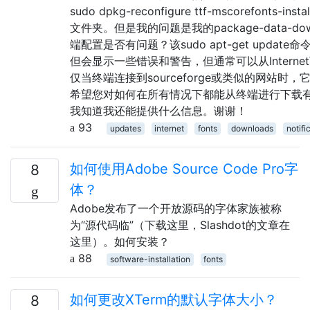
sudo dpkg-reconfigure ttf-mscorefonts-ins
文件夹。但是我的问题是我的package-data-down
端配置是否有问题？该sudo apt-get update
但会显示一些错误和警告，但通常可以从Interne
仅当终端连接到sourceforge或类似的网站时
希望您对如何在所有情况下都能从终端进行下载
我知道我还能提供什么信息。谢谢！
93
updates
internet
fonts
downloads
notifi
如何使用Adobe Source Code Pro字
8
体？
Adobe发布了一个开放源码的字体家族被称
为“源代码临”（下载这里，Slashdot的文章在
这里）。如何安装？
88
software-installation
fonts
如何更改XTerm的默认字体大小？
8