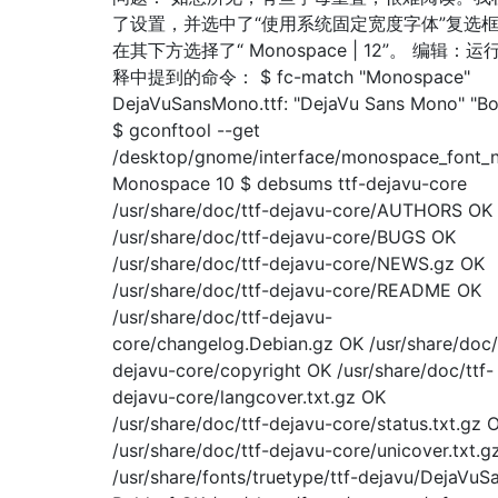
了设置，并选中了“使用系统固定宽度字体”复选
在其下方选择了“ Monospace | 12”。 编辑：运
释中提到的命令： $ fc-match "Monospace"
DejaVuSansMono.ttf: "DejaVu Sans Mono" "B
$ gconftool --get
/desktop/gnome/interface/monospace_font_
Monospace 10 $ debsums ttf-dejavu-core
/usr/share/doc/ttf-dejavu-core/AUTHORS OK
/usr/share/doc/ttf-dejavu-core/BUGS OK
/usr/share/doc/ttf-dejavu-core/NEWS.gz OK
/usr/share/doc/ttf-dejavu-core/README OK
/usr/share/doc/ttf-dejavu-
core/changelog.Debian.gz OK /usr/share/doc/
dejavu-core/copyright OK /usr/share/doc/ttf-
dejavu-core/langcover.txt.gz OK
/usr/share/doc/ttf-dejavu-core/status.txt.gz 
/usr/share/doc/ttf-dejavu-core/unicover.txt.g
/usr/share/fonts/truetype/ttf-dejavu/DejaVuS