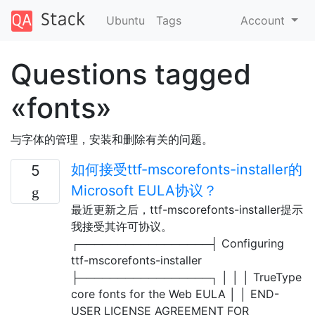
Ubuntu
Tags
Account
Questions tagged
«fonts»
与字体的管理，安装和删除有关的问题。
如何接受ttf-mscorefonts-installer的
5
Microsoft EULA协议？
最近更新之后，ttf-mscorefonts-installer提示
我接受其许可协议。
┌─────────────────┤ Configuring
ttf-mscorefonts-installer
├─────────────────┐ │ │ │ TrueType
core fonts for the Web EULA │ │ END-
USER LICENSE AGREEMENT FOR