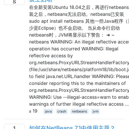
在全新安装Ubuntu 18.04之后，再进行netbean
装之后，netbeans无法启动。netbeans已安装
sudo apt install netbeans 其他一些Java程序
少是Eclipse）也不会启动。 当从命令行启动
netbeans时，JVM将显示以下警告： ➜ ~
netbeans WARNING: An illegal reflective acce
operation has occurred WARNING: Illegal
reflective access by
org.netbeans.ProxyURLStreamHandlerFactor
(file:/usr/share/netbeans/platform18/lib/boot.j
to field java.net.URL.handler WARNING: Pleas
consider reporting this to the maintainers of
org.netbeans.ProxyURLStreamHandlerFactor
WARNING: Use --illegal-access=warn to enab
warnings of further illegal reflective access …
19
java
crash
netbeans
jvm
如何在NetBeans 7.1中使用主题？
1