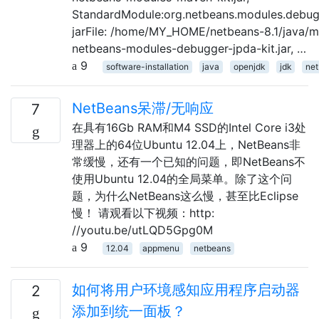
StandardModule:org.netbeans.modules.debugg
jarFile: /home/MY_HOME/netbeans-8.1/java/m
netbeans-modules-debugger-jpda-kit.jar, …
9
software-installation
java
openjdk
jdk
ne
NetBeans呆滞/无响应
7
在具有16Gb RAM和M4 SSD的Intel Core i3处
理器上的64位Ubuntu 12.04上，NetBeans非
常缓慢，还有一个已知的问题，即NetBeans不
使用Ubuntu 12.04的全局菜单。除了这个问
题，为什么NetBeans这么慢，甚至比Eclipse
慢！ 请观看以下视频：http:
//youtu.be/utLQD5Gpg0M
9
12.04
appmenu
netbeans
如何将用户环境感知应用程序启动器
2
添加到统一面板？