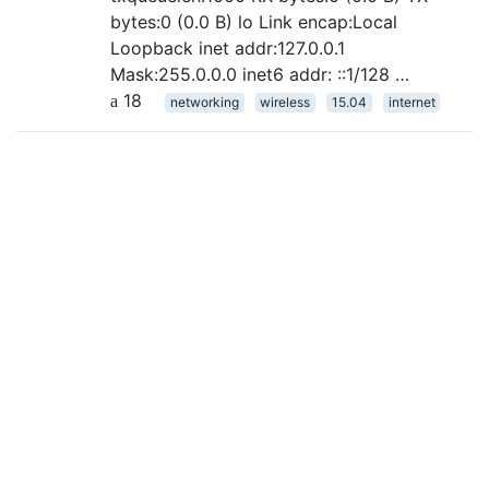
bytes:0 (0.0 B) lo Link encap:Local
Loopback inet addr:127.0.0.1
Mask:255.0.0.0 inet6 addr: ::1/128 …
18
networking
wireless
15.04
internet