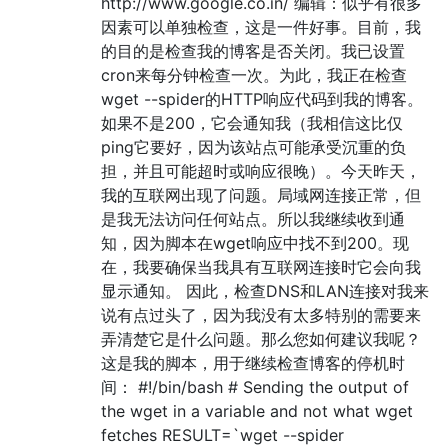
http://www.google.co.in/ 编辑：似乎有很多
因素可以单独检查，这是一件好事。目前，我
的目的是检查我的博客是否关闭。我已设置
cron来每分钟检查一次。为此，我正在检查
wget --spider的HTTP响应代码到我的博客。
如果不是200，它会通知我（我相信这比仅
ping它要好，因为该站点可能承受沉重的负
担，并且可能超时或响应很晚）。今天昨天，
我的互联网出现了问题。局域网连接正常，但
是我无法访问任何站点。所以我继续收到通
知，因为脚本在wget响应中找不到200。现
在，我要确保当我具有互联网连接时它会向我
显示通知。 因此，检查DNS和LAN连接对我来
说有点过头了，因为我没有太多特别的需要来
弄清楚它是什么问题。那么您如何建议我呢？
这是我的脚本，用于继续检查博客的停机时
间： #!/bin/bash # Sending the output of
the wget in a variable and not what wget
fetches RESULT=`wget --spider