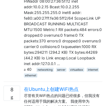
HWaddr 08:00:27:36:5f:f2 inet
addr:10.0.2.15 Bcast:10.0.2.255
Mask:255.255.255.0 inet6 addr:
fe80::a00:27ff:fe36:5ff2/64 Scope:Link UP
BROADCAST RUNNING MULTICAST
MTU:1500 Metric:1 RX packets:484 errors:0
dropped:0 overruns:0 frame:0 TX
packets:370 errors:0 dropped:0 overruns:0
carrier:0 collisions:0 txqueuelen:1000 RX
bytes:294211 (294.2 KB) TX bytes:44269
(44.2 KB) lo Link encap:Local Loopback
inet addr:127.0.0.1 …
40
networking
server
virtualbox
internet
ethernet
在Ubuntu上创建WiFi热点
8
尽管有关WiFi热点的问题已经很多，但我没有
任何适用于我的解决方案。 我使用华为