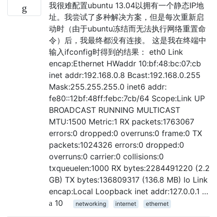
我很难配置ubuntu 13.04以拥有一个静态IP地
址。我尝试了多种解决方案，但是每次重新启
动时（由于ubuntu冻结而无法执行网络重置命
令）后，我最终都没有连接。 这是我在终端中
输入ifconfig时得到的结果： eth0 Link
encap:Ethernet HWaddr 10:bf:48:bc:07:cb
inet addr:192.168.0.8 Bcast:192.168.0.255
Mask:255.255.255.0 inet6 addr:
fe80::12bf:48ff:febc:7cb/64 Scope:Link UP
BROADCAST RUNNING MULTICAST
MTU:1500 Metric:1 RX packets:1763067
errors:0 dropped:0 overruns:0 frame:0 TX
packets:1024326 errors:0 dropped:0
overruns:0 carrier:0 collisions:0
txqueuelen:1000 RX bytes:2284491220 (2.2
GB) TX bytes:136809317 (136.8 MB) lo Link
encap:Local Loopback inet addr:127.0.0.1 …
10
networking
internet
ethernet