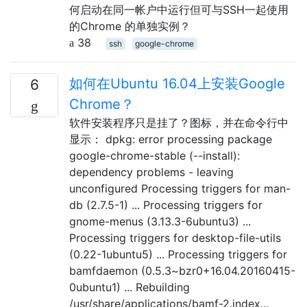
何启动在同一帐户中运行但可与SSH一起使用
的Chrome 的单独实例？
38
ssh
google-chrome
如何在Ubuntu 16.04上安装Google
6
Chrome？
软件安装程序只是挂了？图标，并在命令行中
显示： dpkg: error processing package
google-chrome-stable (--install):
dependency problems - leaving
unconfigured Processing triggers for man-
db (2.7.5-1) ... Processing triggers for
gnome-menus (3.13.3-6ubuntu3) ...
Processing triggers for desktop-file-utils
(0.22-1ubuntu5) ... Processing triggers for
bamfdaemon (0.5.3~bzr0+16.04.20160415-
0ubuntu1) ... Rebuilding
/usr/share/applications/bamf-2.index...