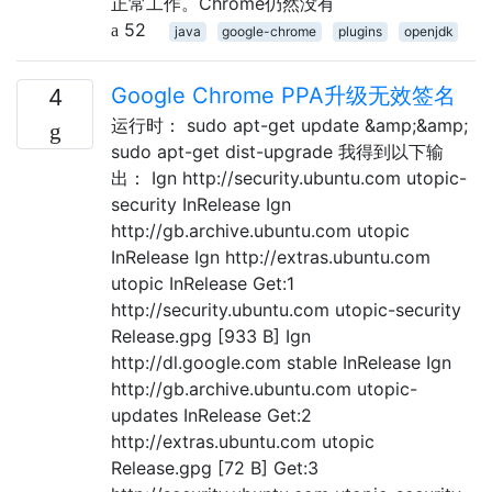
正常工作。Chrome仍然没有
52
java
google-chrome
plugins
openjdk
Google Chrome PPA升级无效签名
4
运行时： sudo apt-get update &amp;&amp;
sudo apt-get dist-upgrade 我得到以下输
出： Ign http://security.ubuntu.com utopic-
security InRelease Ign
http://gb.archive.ubuntu.com utopic
InRelease Ign http://extras.ubuntu.com
utopic InRelease Get:1
http://security.ubuntu.com utopic-security
Release.gpg [933 B] Ign
http://dl.google.com stable InRelease Ign
http://gb.archive.ubuntu.com utopic-
updates InRelease Get:2
http://extras.ubuntu.com utopic
Release.gpg [72 B] Get:3