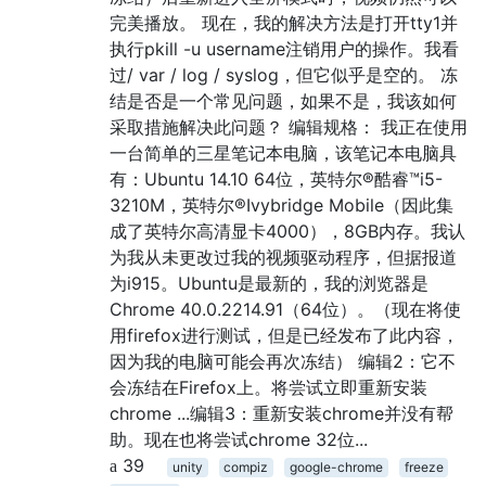
完美播放。 现在，我的解决方法是打开tty1并
执行pkill -u username注销用户的操作。我看
过/ var / log / syslog，但它似乎是空的。 冻
结是否是一个常见问题，如果不是，我该如何
采取措施解决此问题？ 编辑规格： 我正在使用
一台简单的三星笔记本电脑，该笔记本电脑具
有：Ubuntu 14.10 64位，英特尔®酷睿™i5-
3210M，英特尔®Ivybridge Mobile（因此集
成了英特尔高清显卡4000），8GB内存。我认
为我从未更改过我的视频驱动程序，但据报道
为i915。Ubuntu是最新的，我的浏览器是
Chrome 40.0.2214.91（64位）。（现在将使
用firefox进行测试，但是已经发布了此内容，
因为我的电脑可能会再次冻结） 编辑2：它不
会冻结在Firefox上。将尝试立即重新安装
chrome ...编辑3：重新安装chrome并没有帮
助。现在也将尝试chrome 32位...
39
unity
compiz
google-chrome
freeze