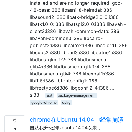
installed and are no longer required: gcc-
4.8-base:i386 libasn1-8-heimdal:i386
libasound2:i386 libatk-bridge2.0-0:i386
libatk1.0-0:i386 libatspi2.0-0:i386 libavahi-
client3:i386 libavahi-common-data:i386
libavahi-common3:i386 libcairo-
gobject2:i386 libcairo2:i386 libcolord1:i386
libcups2:i386 libcurl3:i386 libdatrie1:i386
libdbus-glib-1-2:i386 libdbusmenu-
glib4:i386 libdbusmenu-gtk3-4:i386
libdbusmenu-gtk4:i386 libexpat1:i386
libffi6:i386 libfontconfig1:i386
libfreetype6:i386 libgconf-2-4:i386 …
38
apt
package-management
google-chrome
dpkg
chrome在Ubuntu 14.04中经常崩溃
6
自从我升级到Ubuntu 14.04以来，