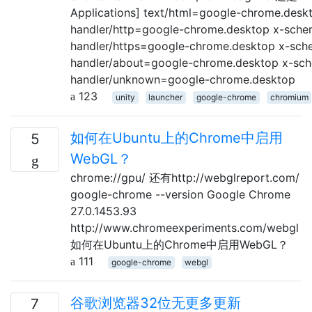
Applications] text/html=google-chrome.desk
handler/http=google-chrome.desktop x-sche
handler/https=google-chrome.desktop x-sch
handler/about=google-chrome.desktop x-sc
handler/unknown=google-chrome.desktop
123
unity
launcher
google-chrome
chromium
如何在Ubuntu上的Chrome中启用
5
WebGL？
chrome://gpu/ 还有http://webglreport.com/
google-chrome --version Google Chrome
27.0.1453.93
http://www.chromeexperiments.com/webgl
如何在Ubuntu上的Chrome中启用WebGL？
111
google-chrome
webgl
谷歌浏览器32位无更多更新
7