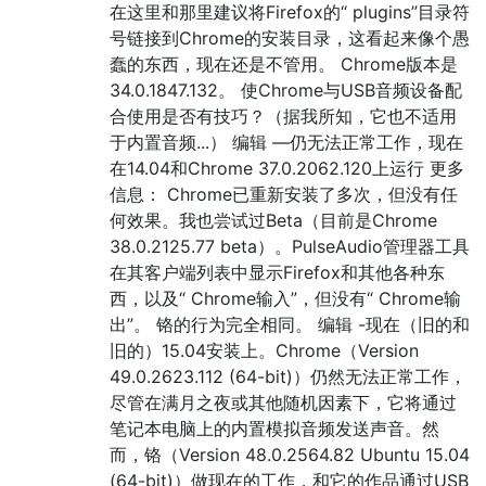
在这里和那里建议将Firefox的“ plugins”目录符
号链接到Chrome的安装目录，这看起来像个愚
蠢的东西，现在还是不管用。 Chrome版本是
34.0.1847.132。 使Chrome与USB音频设备配
合使用是否有技巧？（据我所知，它也不适用
于内置音频...） 编辑 —仍无法正常工作，现在
在14.04和Chrome 37.0.2062.120上运行 更多
信息： Chrome已重新安装了多次，但没有任
何效果。我也尝试过Beta（目前是Chrome
38.0.2125.77 beta）。PulseAudio管理器工具
在其客户端列表中显示Firefox和其他各种东
西，以及“ Chrome输入”，但没有“ Chrome输
出”。 铬的行为完全相同。 编辑 -现在（旧的和
旧的）15.04安装上。Chrome（Version
49.0.2623.112 (64-bit)）仍然无法正常工作，
尽管在满月之夜或其他随机因素下，它将通过
笔记本电脑上的内置模拟音频发送声音。然
而，铬（Version 48.0.2564.82 Ubuntu 15.04
(64-bit)）做现在的工作，和它的作品通过USB