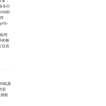
B共享，
过命令行
ib的
工作
vfs-
： 如何
享的每
？它仅在
.10机器
功安
应用程