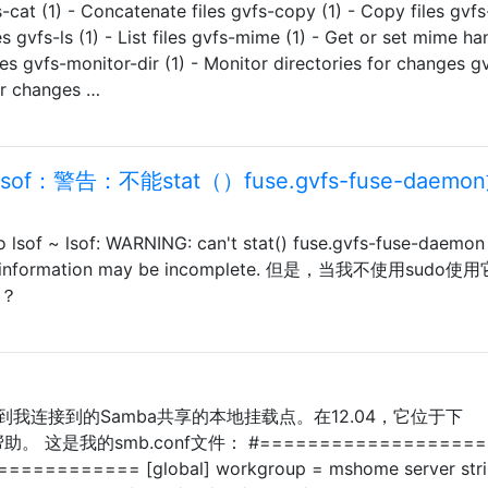
 - Concatenate files gvfs-copy (1) - Copy files gvfs-
s gvfs-ls (1) - List files gvfs-mime (1) - Get or set mime ha
ies gvfs-monitor-dir (1) - Monitor directories for changes g
for changes …
警告：不能stat（）fuse.gvfs-fuse-daemo
~ lsof: WARNING: can't stat() fuse.gvfs-fuse-daemon f
put information may be incomplete. 但是，当我不使用sudo
思？
到我连接到的Samba共享的本地挂载点。在12.04，它位于下
帮助。 这是我的smb.conf文件： #===================
============ [global] workgroup = mshome server stri