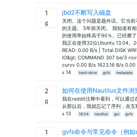
jbd2不断写入磁盘
1
关闭。这个问题是题外话。它当前不接
的主题。 5年前关闭。 我知道有相
的使用率始终高于90％。已经磨
我正在使用32位Ubuntu 13.04
READ: 0.00 B/s | Total DISK W
IO&gt; COMMAND 307 be/3 root 
curvv 0.00 B/s 1623.16 B/s 0.00
14
hard-drive
gvfs
metadata
如何在使用Nautilus文
2
我在reddit注释中看到，可以通过
从那以后，我就忘记了序列，在互
13
18.04
nautilus
gui
gvfs
gvfs命令与常见命令（例如c
1