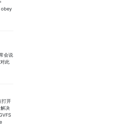
=
o obey
通常会说
我对此
后在打开
了解决
GVFS
e