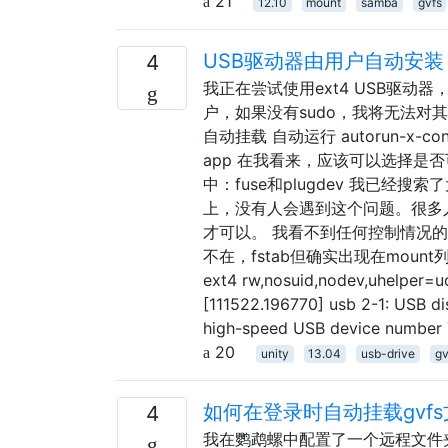
21
12.10
mount
samba
gvfs
USB驱动器由用户自动安装
4
我正在尝试使用ext4 USB驱动器
户，如果没有sudo，我将无法对其进
自动挂载 自动运行 autorun-x-cont
app 在我看来，应该可以选择是
中：fuse和plugdev 我已经
上，没有人会遇到这个问题。很多
才可以。 我看不到任何控制情况的方
不在，fstab但确实出现在mount列表或/ 
ext4 rw,nosuid,nodev,uhel
[111522.196770] usb 2-1: USB di
high-speed USB device number 7
20
unity
13.04
usb-drive
gv
如何在登录时自动挂载gvf
4
我在鹦鹉螺中配置了一个远程文件