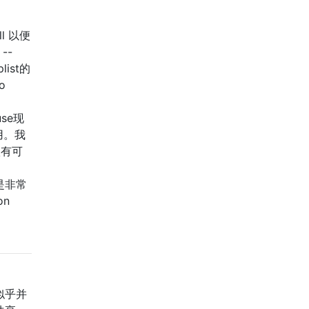
ll 以便
--
ist的
o
use现
用。我
很有可
乎是非常
on
况似乎并