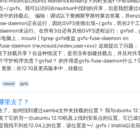
s-mount在Ubuntu Maverick和Natty下同时安装FTP和SM
.gvfs。我可以访问在nautilus中找到的共享，但是我想通
中的挂载点。 编辑：调试以下詹姆斯亨斯特莱吉答案，并enzot
se-daemon正在运行，因此GVFS坐骑出现~/.gvfs，而在2个
se-daemon未运行。在所有3台还有其他GVFS进程运行：gvfsd，g
本电脑上，mount | fgrep gvfs收益 gvfs-fuse-daemon on
vfs-fuse-daemon (rw,nosuid,nodev,user=xxx) 这就提出了问题
n运行的情况下挂载共享？在这种情况下，是否没有创建挂载点，并且对共
护程序负责？gvfsd？ 的作用是gvfs-fuse-daemon什么
？ 更新：在12.10及更高版本中，挂载位
mount
gvfs
10上哪里去了？
上的哪里去了。如何找到通过samba文件夹挂载的位置？ 我与ubuntu 12
它的另一台ubuntu 12.10机器上找到安装点的位置。它已成
到在12.04上的位置，该位置是〜/ .gvfs / blabla以在