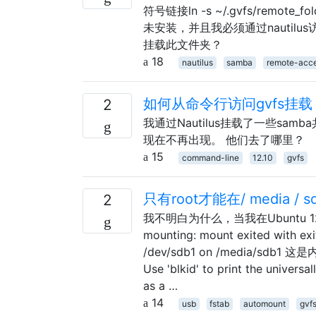
符号链接ln -s ~/.gvfs/remo
未安装，并且我必须通过nautilus
挂载此文件夹？
18
nautilus
samba
remote-acc
如何从命令行访问gvfs挂载
2
我通过Nautilus挂载了一些sa
现在不再出现。 他们去了哪里？
15
command-line
12.10
gvfs
只有root才能在/ media /
2
我不明白为什么，当我在Ubuntu 
mounting: mount exited with exit
/dev/sdb1 on /media/sdb1 这是内容/
Use 'blkid' to print the universa
as a …
14
usb
fstab
automount
gvf