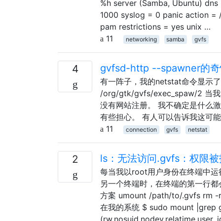
%h server (Samba, Ubuntu) dns 
1000 syslog = 0 panic action =
pam restrictions = yes unix …
11
networking
samba
gvfs
gvfsd-http --spawner
4
有一阵子，我的netstat命令显示了一个奇怪的
/org/gtk/gvfs/exec_
没有网站注册。 我不确定是什么激活
有些担心。 有人可以告诉我这可
11
connection
gvfs
netstat
ls：无法访问.gvfs：权限
2
每当我以root用户身份在终端中运行应用程
另一个终端时，在终端的第一行都会出
方案 umount /path/to/.gv
在我的系统 $ sudo mount |grep gvfs
(rw,nosuid,nodev,relatime,user