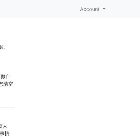
Account
据。
是做什
您清空
烦人
让事情