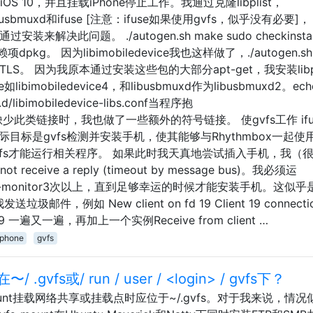
OS 10，并且挂载iPhone停止工作。我通过克隆libplist，
uxd，usbmuxd和ifuse [注意：ifuse如果使用gvfs，似乎没有必要]，
来解决此问题。 ./autogen.sh make sudo checkinsta
。 因为libimobiledevice我也这样做了，./autogen.sh 
GnuTLS。 因为我原本通过安装这些包的大部分apt-get，我安装libpl
vice如libimobiledevice4，和libusbmuxd作为libusbmuxd2。ech
conf.d/libimobiledevice-libs.conf当程序抱
vice.so.4缺少此类链接时，我也做了一些额外的符号链接。 使gvfs工作 if
际目标是gvfs检测并安装手机，使其能够与Rhythmbox一起使
fs才能运行相关程序。 如果此时我天真地尝试插入手机，我（
receive a reply (timeout by message bus)。我必须运
fc-volume-monitor3次以上，直到足够幸运的时候才能安装手机。这似
发送垃圾邮件，例如 New client on fd 19 Client 19 connecti
t fd 19 一遍又一遍，再加上一个实例Receive from client …
iphone
gvfs
vfs或/ run / user / <login> / gvfs下？
s-mount挂载网络共享或挂载点时应位于~/.gvfs。对于我来说，情