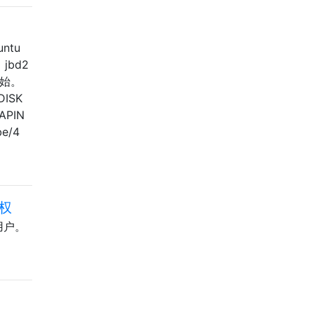
ntu
bd2
始。
ISK
WAPIN
be/4
特权
用户。