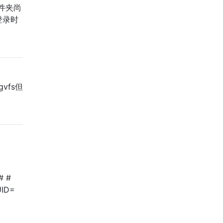
此文件夹尚
登录时
vfs但
# #
UUID=