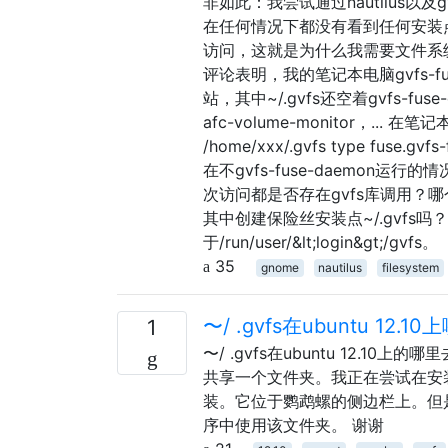
非如此：我尝试通过nautilus以及gvf
在任何情况下都没有看到任何安装点~/
访问，这就是为什么我需要文件系统
评论表明，我的笔记本电脑gvfs-fu
站，其中~/.gvfs还空着gvfs-fu
afc-volume-monitor，... 在笔记
/home/xxx/.gvfs type fuse.g
在不gvfs-fuse-daemo
次访问都是否存在gvfs库调用？哪个守
其中创建保险丝安装点~/.gvfs吗
于/run/user/&lt;login&gt;/gvfs。
35
gnome
nautilus
filesystem
〜/ .gvfs在ubuntu 12.
1
〜/ .gvfs在ubuntu 12.10
共享一个文件夹。我正在尝试在安装了
装。它位于鹦鹉螺的侧边栏上。但是我找不
序中使用该文件夹。 谢谢