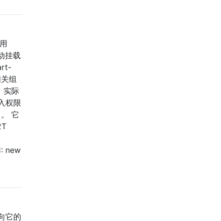
通用
自动挂载
rt-
相关组
。实际
入权限
。 它
2T
1: new
向它的