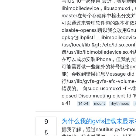
与iOS 10一起使用 最近，我更新到i
libimobiledevice，libusbm
master在每个存储库中检出分支并通过安装
可以通过来管理软件包的版本和依赖项dpkg
disable-openssl所以我会改用
dpkg包libplist1，libimobilede
/usr/local/lib &gt; /etc/ld.so.
怨/usr/lib/libimobilede
在可以成功安装iPhone，但我的实
可能需要做一些额外的符号链接gv
能）会收到错误消息Message did not 
行/usr/lib/gvfs-gvfs-a
错误的。 向sudo usbmuxd -f -v我
closed Disconnecting clien
41
14.04
mount
rhythmbox
为什么我的gvfs挂载未显示在〜/ .g
9
据我了解，通过nautilus gvf