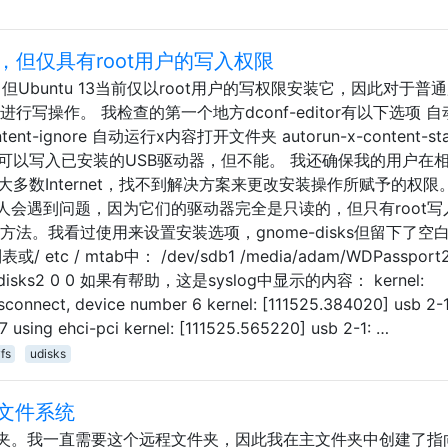
，但仅具有root用户的写入权限
，但Ubuntu 13当前仅以root用户的写权限安装它，因此对于普
行写操作。 我检查的第一个地方dconf-editor有以下选项 
ent-ignore 自动运行x内容打开文件夹 autorun-x-content-sta
否可以写入已安装的USB驱动器，但不能。 我还确保我的用户在
搜索了大多数Internet，找不到解决方案来更改安装操作所赋予的权限
人会遇到问题，因为它们的驱动器完全是只读的，但只有root写
法。我看过使用来设置安装选项，gnome-disks但留下了空白
etc / mtab中： /dev/sdb1 /media/adam/WDPassport
per=udisks2 0 0 如果有帮助，这是syslog中显示的内容： kernel:
sconnect, device number 6 kernel: [111525.384020] usb 2-
 using ehci-pci kernel: [111525.565220] usb 2-1: …
fs
udisks
s文件系统
夹。我一直需要这个远程文件夹，因此我在主文件夹中创建了指