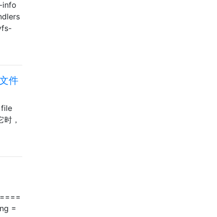
info
ndlers
vfs-
n文件
ile
使用它时，
====
ng =