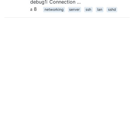
debug1: Connection …
8
networking
server
ssh
lan
sshd