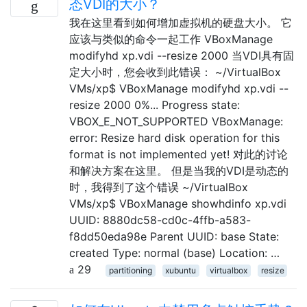
态VDI的大小？
我在这里看到如何增加虚拟机的硬盘大小。 它
应该与类似的命令一起工作 VBoxManage
modifyhd xp.vdi --resize 2000 当VDI具有固
定大小时，您会收到此错误： ~/VirtualBox
VMs/xp$ VBoxManage modifyhd xp.vdi --
resize 2000 0%... Progress state:
VBOX_E_NOT_SUPPORTED VBoxManage:
error: Resize hard disk operation for this
format is not implemented yet! 对此的讨论
和解决方案在这里。 但是当我的VDI是动态的
时，我得到了这个错误 ~/VirtualBox
VMs/xp$ VBoxManage showhdinfo xp.vdi
UUID: 8880dc58-cd0c-4ffb-a583-
f8dd50eda98e Parent UUID: base State:
created Type: normal (base) Location: …
29
partitioning
xubuntu
virtualbox
resize