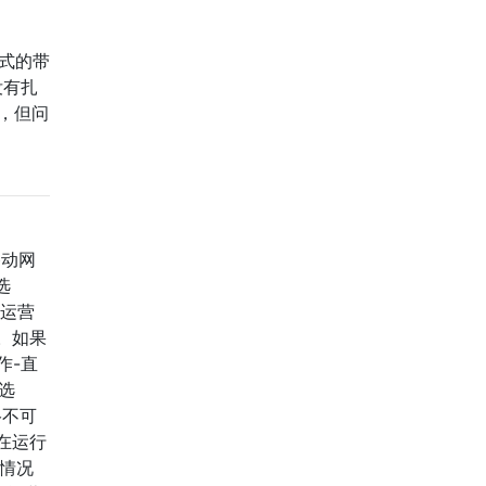
形式的带
没有扎
卡，但问
移动网
选
许运营
。如果
作-直
选
络不可
在运行
当情况