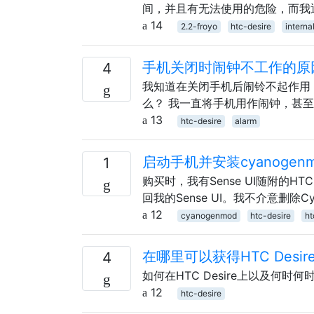
间，并且有无法使用的危险，而我通常
14
2.2-froyo
htc-desire
interna
手机关闭时闹钟不工作的原
4
我知道在关闭手机后闹铃不起作用
么？ 我一直将手机用作闹钟，甚
13
htc-desire
alarm
启动手机并安装cyanogenm
1
购买时，我有Sense UI随附的HT
回我的Sense UI。我不介意删除Cy
12
cyanogenmod
htc-desire
ht
在哪里可以获得HTC Desire的
4
如何在HTC Desire上以及何时何时获
12
htc-desire