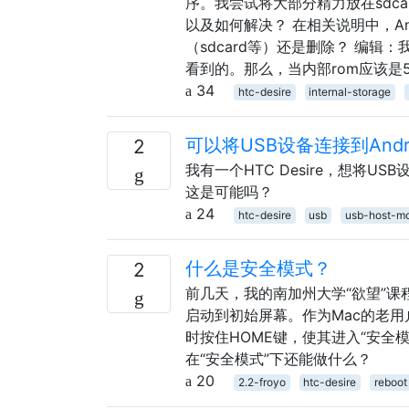
序。我尝试将大部分精力放在sdc
以及如何解决？ 在相关说明中，An
（sdcard等）还是删除？ 编
看到的。那么，当内部rom应该是5
34
htc-desire
internal-storage
可以将USB设备连接到Andr
2
我有一个HTC Desire，想将
这是可能吗？
24
htc-desire
usb
usb-host-m
什么是安全模式？
2
前几天，我的南加州大学“欲望”课程
启动到初始屏幕。作为Mac的老用
时按住HOME键，使其进入“安全
在“安全模式”下还能做什么？
20
2.2-froyo
htc-desire
reboot