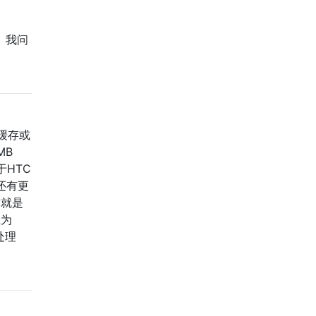
？ 我问
缓存或
MB
用于HTC
之后还有更
这就是
上为
处理