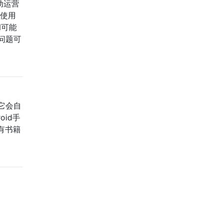
动运营
我使用
N可能
问题可
，它会自
oid手
有书籍