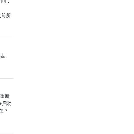
空间，
之前所
键盘。
断重新
在启动
在？