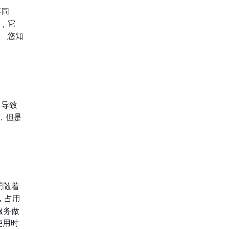
不同
的，它
。 您知
，导致
，但是
应用随着
，占用
服务做
使用时