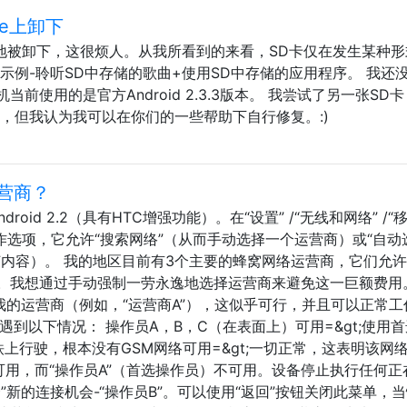
re上卸下
时不时地被卸下，这很烦人。从我所看到的来看，SD卡仅在发生某种
示例-聆听SD中存储的歌曲+使用SD中存储的应用程序。 我还
前使用的是官方Android 2.3.3版本。 我尝试了另一张SD
，但我认为我可以在你们的一些帮助下自行修复。:)
营商？
ndroid 2.2（具有HTC增强功能）。在“设置” /“无线和网络” /“
操作选项，它允许“搜索网络”（从而手动选择一个运营商）或“自动
何内容）。 我的地区目前有3个主要的蜂窝网络运营商，它们允
。我想通过手动强制一劳永逸地选择运营商来避免这一巨额费用
我的运营商（例如，“运营商A”），这似乎可行，并且可以正常工
遇到以下情况： 操作员A，B，C（在表面上）可用=&gt;使用首
铁上行驶，根本没有GSM网络可用=&gt;一切正常，这表明该网
”可用，而“操作员A”（首选操作员）不可用。设备停止执行任何正
”新的连接机会-“操作员B”。可以使用“返回”按钮关闭此菜单，