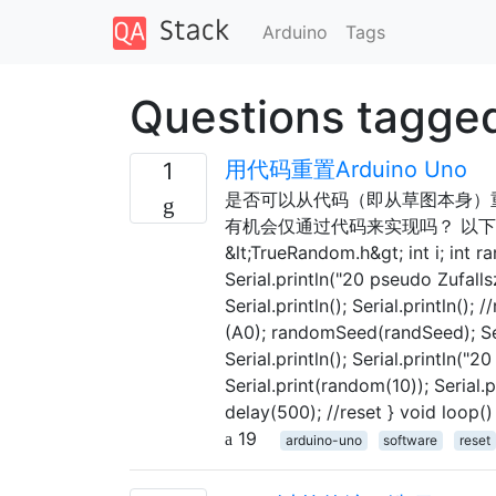
Arduino
Tags
Questions tagge
用代码重置Arduino Uno
1
是否可以从代码（即从草图本身）重
有机会仅通过代码来实现吗？ 以下是我
&lt;TrueRandom.h&gt; int i; int 
Serial.println("20 pseudo Zufallsz
Serial.println(); Serial.printl
(A0); randomSeed(randSeed); Seria
Serial.println(); Serial.println("
Serial.print(random(10)); Serial.pri
delay(500); //reset } void loop(
19
arduino-uno
software
reset