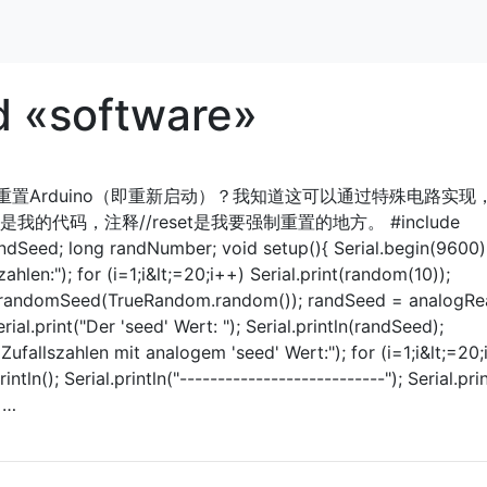
d «software»
置Arduino（即重新启动）？我知道这可以通过特殊电路实现
的代码，注释//reset是我要强制重置的地方。 #include
randSeed; long randNumber; void setup(){ Serial.begin(9600)
ahlen:"); for (i=1;i&lt;=20;i++) Serial.print(random(10));
n(); //randomSeed(TrueRandom.random()); randSeed = analogR
l.print("Der 'seed' Wert: "); Serial.println(randSeed);
20 Zufallszahlen mit analogem 'seed' Wert:"); for (i=1;i&lt;=20
ntln(); Serial.println("---------------------------"); Serial.prin
) …