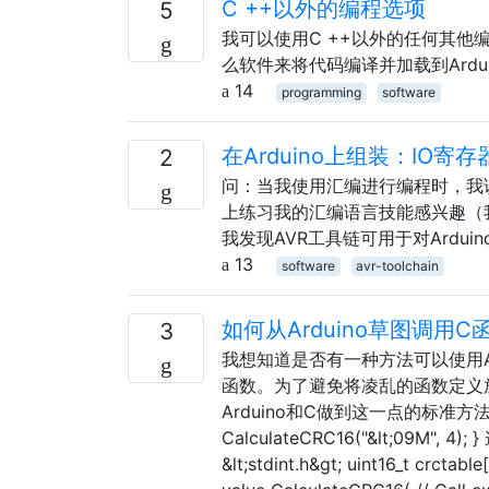
C ++以外的编程选项
5
我可以使用C ++以外的任何其他
么软件来将代码编译并加载到Ardui
14
programming
software
在Arduino上组装：IO寄存
2
问：当我使用汇编进行编程时，我该使用
上练习我的汇编语言技能感兴趣（我
我发现AVR工具链可用于对Ardu
13
software
avr-toolchain
如何从Arduino草图调用C
3
我想知道是否有一种方法可以使用A
函数。为了避免将凌乱的函数定义放
Arduino和C做到这一点的标准方法吗？这是草图
CalculateCRC16("&lt;09M", 4)
&lt;stdint.h&gt; uint16_t crctabl