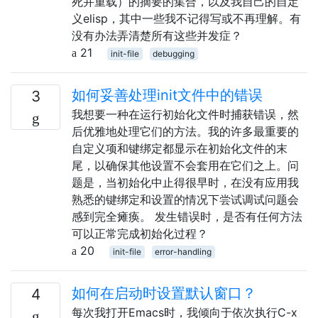
死并重载）的摘要的集合，以及我自己的自定
义elisp，其中一些我不记得写或不再理解。有
没有办法弄清楚所有这些并发症？
21
init-file
debugging
如何妥善处理init文件中的错误
3
我想要一种在运行初始化文件时捕获错误，然
后优雅地处理它们的方法。我的许多最重要的
自定义项和键绑定都显示在初始化文件的末
尾，以确保其他设置不会套用在它们之上。问
题是，当初始化中止得很早时，在没有应用我
熟悉的键绑定和设置的情况下尝试调试问题会
感到完全瘫痪。 发生错误时，是否有任何方法
可以正常完成初始化过程？
20
init-file
error-handling
如何在启动时设置默认窗口？
4
每次我打开Emacs时，我倾向于依次执行C-x