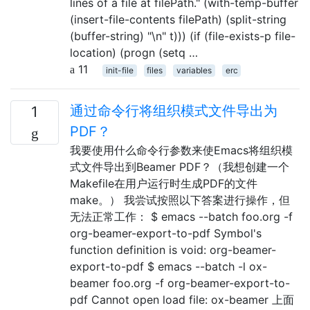
lines of a file at filePath." (with-temp-buffer
(insert-file-contents filePath) (split-string
(buffer-string) "\n" t))) (if (file-exists-p file-
location) (progn (setq …
11
init-file
files
variables
erc
通过命令行将组织模式文件导出为
1
PDF？
我要使用什么命令行参数来使Emacs将组织模
式文件导出到Beamer PDF？（我想创建一个
Makefile在用户运行时生成PDF的文件
make。） 我尝试按照以下答案进行操作，但
无法正常工作： $ emacs --batch foo.org -f
org-beamer-export-to-pdf Symbol's
function definition is void: org-beamer-
export-to-pdf $ emacs --batch -l ox-
beamer foo.org -f org-beamer-export-to-
pdf Cannot open load file: ox-beamer 上面