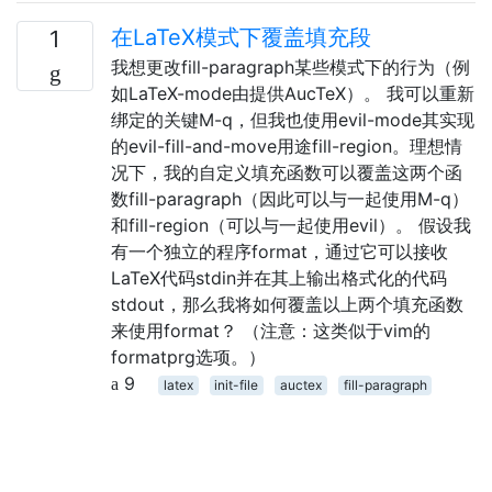
在LaTeX模式下覆盖填充段
1
我想更改fill-paragraph某些模式下的行为（例
如LaTeX-mode由提供AucTeX）。 我可以重新
绑定的关键M-q，但我也使用evil-mode其实现
的evil-fill-and-move用途fill-region。理想情
况下，我的自定义填充函数可以覆盖这两个函
数fill-paragraph（因此可以与一起使用M-q）
和fill-region（可以与一起使用evil）。 假设我
有一个独立的程序format，通过它可以接收
LaTeX代码stdin并在其上输出格式化的代码
stdout，那么我将如何覆盖以上两个填充函数
来使用format？ （注意：这类似于vim的
formatprg选项。）
9
latex
init-file
auctex
fill-paragraph