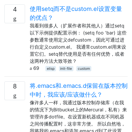
使用setq而不是custom.el设置变量
4
的优点？
我看到很多人（扩展作者和其他人）通过setq
以下示例提供配置示例： (setq foo 'bar) 这些
参数通常使用定义defcustom，因此可通过进
行自定义custom.el。 我通常custom.el用来设
置它们。setq替代使用是否有任何优势，或者
这两种方法大致等效？
69
elisp
init-file
custom
将.emacs和.emacs.d保留在版本控制
8
中时，我应该/应该做什么？
像许多人一样，我通过版本控制存储库（在我
的情况下为Bitbucket上的Mercural，私有）来
管理许多dotfile。在设置新机器或在不同机器
之间传播配置时，这非常方便。 所以自然地，
我将我的.emacs和添加.emacs.d到了此设置。