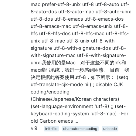
mac prefer-utf-8-unix utf-8 utf-8-auto utf-
8-auto-dos utf-8-auto-mac utf-8-auto-unix
utf-8-dos utf-8-emacs utf-8-emacs-dos
utf-8-emacs-mac utf-8-emacs-unix utf-8-
hfs utf-8-hfs-dos utf-8-hfs-mac utf-8-hfs-
unix utf-8-mac utf-8-unix utf-8-with-
signature utf-8-with-signature-dos utf-8-
with-signature-mac utf-8-with-signature-
unix 我使用的是Mac，对于这些不同的hfs和
mac编码系统，我进一步感到困惑。 目前，我
决定根据此答案使用utf-8，如下所示： (setq
utf-translate-cjk-mode nil) ; disable CJK
coding/encoding
(Chinese/Japanese/Korean characters)
(set-language-environment 'utf-8) ;; (set-
keyboard-coding-system 'utf-8-mac) ; For
old Carbon emacs …
9
init-file
character-encoding
unicode