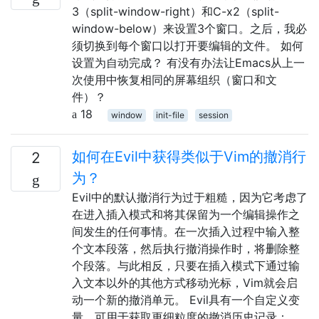
3（split-window-right）和C-x2（split-
window-below）来设置3个窗口。之后，我必
须切换到每个窗口以打开要编辑的文件。 如何
设置为自动完成？ 有没有办法让Emacs从上一
次使用中恢复相同的屏幕组织（窗口和文
件）？
18
window
init-file
session
如何在Evil中获得类似于Vim的撤消行
2
为？
Evil中的默认撤消行为过于粗糙，因为它考虑了
在进入插入模式和将其保留为一个编辑操作之
间发生的任何事情。在一次插入过程中输入整
个文本段落，然后执行撤消操作时，将删除整
个段落。与此相反，只要在插入模式下通过输
入文本以外的其他方式移动光标，Vim就会启
动一个新的撤消单元。 Evil具有一个自定义变
量，可用于获取更细粒度的撤消历史记录：