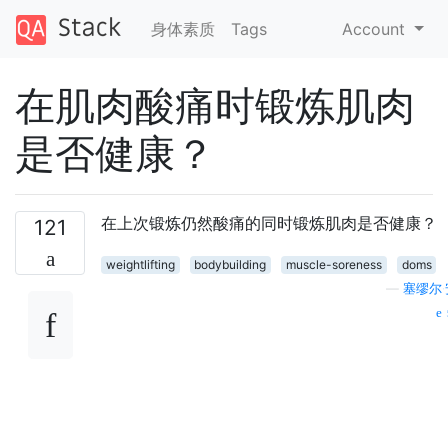
身体素质
Tags
Account
在肌肉酸痛时锻炼肌肉
是否健康？
在上次锻炼仍然酸痛的同时锻炼肌肉是否健康？
121
weightlifting
bodybuilding
muscle-soreness
doms
—
塞缪尔