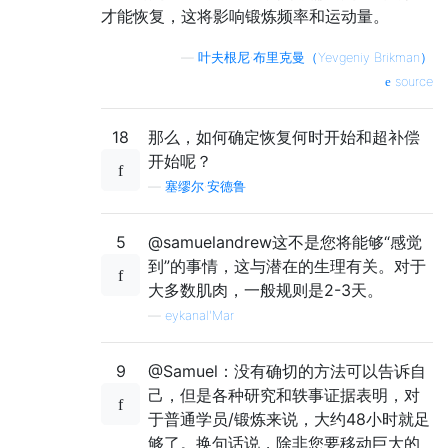
才能恢复，这将影响锻炼频率和运动量。
—
叶夫根尼·布里克曼（Yevgeniy Brikman）
source
18
那么，如何确定恢复何时开始和超补偿
开始呢？
—
塞缪尔·安德鲁
5
@samuelandrew这不是您将能够“感觉
到”的事情，这与潜在的生理有关。对于
大多数肌肉，一般规则是2-3天。
—
eykanal'Mar
9
@Samuel：没有确切的方法可以告诉自
己，但是各种研究和轶事证据表明，对
于普通学员/锻炼来说，大约48小时就足
够了。换句话说，除非您要移动巨大的