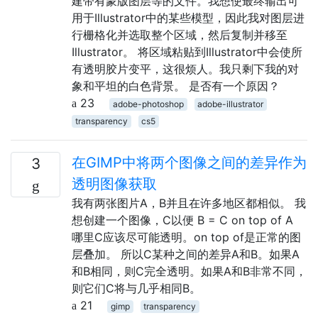
建带有蒙版图层等的文件。我想使最终输出可
用于Illustrator中的某些模型，因此我对图层进
行栅格化并选取整个区域，然后复制并移至
Illustrator。 将区域粘贴到Illustrator中会使所
有透明胶片变平，这很烦人。我只剩下我的对
象和平坦的白色背景。 是否有一个原因？
23
adobe-photoshop
adobe-illustrator
transparency
cs5
在GIMP中将两个图像之间的差异作为
3
透明图像获取
我有两张图片A，B并且在许多地区都相似。 我
想创建一个图像，C以便 B = C on top of A
哪里C应该尽可能透明。on top of是正常的图
层叠加。 所以C某种之间的差异A和B。如果A
和B相同，则C完全透明。如果A和B非常不同，
则它们C将与几乎相同B。
21
gimp
transparency