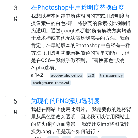
在Photoshop中用透明度替换白度
3
我想以与本问题中所述相同的方式用透明度替
换像素中的白色-即，将较亮的像素按比例制作
为透明。通过google找到的所有解决方案均基
于魔术棒或其他无法满足我需要的方法。我敢
肯定，在早期版本的Photoshop中曾经有一种
方法（用透明功能替换颜色的简单功能），但
是在CS6中我似乎做不到。 “替换颜色”没有
Alpha选项。
142
adobe-photoshop
cs6
transparency
background-removal
为现有的PNG添加透明度
5
我想在网站上使用此图片。 我需要做的是将背
景从黑色更改为透明，因此我可以使用网站上
的箭头维护页面背景。 我使用Gimp将图像转
换为.png，但是现在如何进行？