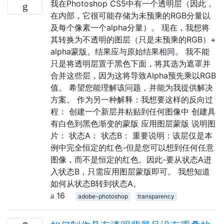
我在Photoshop CS5中有一个透明层（因此，
在内部，它很可能存储为未预乘的RGB分量以
及每个像素一个alpha分量）。 现在，我想将
其转换为不透明的图层（只是未预乘的RGB）+
alpha蒙版。结果应与原始结果相同。 我不能
只是将透明层置于黑色下面，将其选为遮罩并
合并这些层，因为这将导致Alpha预先乘以RGB
值。 希望您能理解该问题，并能为我提供解决
方案。 作为另一种解释：我想要这样的反向过
程： 创建一个新层并粘贴到任何图像中 创建具
有白色到黑色渐变的蒙版 应用图层蒙版 说明图
片： 状态A： 状态B： 重要说明：该层仅是本
例中完全恒定的红色-但是您可以想到任何任意
图像，而不是恒定的红色。因此-要从状态A进
入状态B，只需应用图层蒙版即可。 我想知道
如何从状态B转到状态A。
16
adobe-photoshop
transparency