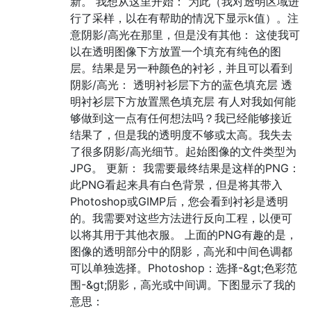
新。 我想从这里开始： 为此（我对透明区域进
行了采样，以在有帮助的情况下显示k值）。注
意阴影/高光在那里，但是没有其他： 这使我可
以在透明图像下方放置一个填充有纯色的图
层。结果是另一种颜色的衬衫，并且可以看到
阴影/高光： 透明衬衫层下方的蓝色填充层 透
明衬衫层下方放置黑色填充层 有人对我如何能
够做到这一点有任何想法吗？我已经能够接近
结果了，但是我的透明度不够或太高。我失去
了很多阴影/高光细节。起始图像的文件类型为
JPG。 更新： 我需要最终结果是这样的PNG：
此PNG看起来具有白色背景，但是将其带入
Photoshop或GIMP后，您会看到衬衫是透明
的。我需要对这些方法进行反向工程，以便可
以将其用于其他衣服。 上面的PNG有趣的是，
图像的透明部分中的阴影，高光和中间色调都
可以单独选择。Photoshop：选择-&gt;色彩范
围-&gt;阴影，高光或中间调。下图显示了我的
意思：