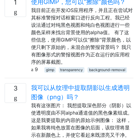
使用GIMP，您可以“擦除”颜色吗？
1
我目前正在开发iOS应用程序，并且正在尝试对
其标准警报对话框窗口进行反向工程。我已经
设法通过对纯黑色视图和纯白色视图进行一些
颜色采样来找出背景使用的alpha值。 有了这
些信息，使用GIMP可以仅“擦除”背景颜色，以
便只剩下原始的，未混合的警报背景吗？ 我只
有图像形式的警报视图作为正在运行的应用程
序的屏幕截图。
9
gimp
transparency
background-removal
我可以从纹理中提取阴影以生成透明
3
图像（png）吗？
我有这张图片： 我想提取深色部分（阴影）以
使透明度由不同alpha通道值的黑色像素组成。
这是我要提取的内容的原始示例图像： 这样，
如果我将纯色放置在图像的后面，该纹理将显
示在新颜色上，并使它看起来既漂亮又干净。