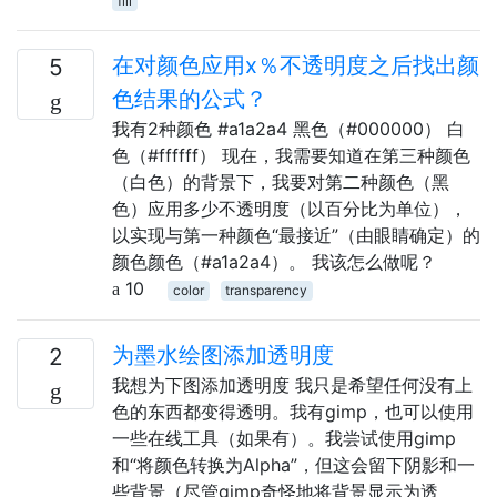
fill
在对颜色应用x％不透明度之后找出颜
5
色结果的公式？
我有2种颜色 #a1a2a4 黑色（#000000） 白
色（#ffffff） 现在，我需要知道在第三种颜色
（白色）的背景下，我要对第二种颜色（黑
色）应用多少不透明度（以百分比为单位），
以实现与第一种颜色“最接近”（由眼睛确定）的
颜色颜色（#a1a2a4）。 我该怎么做呢？
10
color
transparency
为墨水绘图添加透明度
2
我想为下图添加透明度 我只是希望任何没有上
色的东西都变得透明。我有gimp，也可以使用
一些在线工具（如果有）。我尝试使用gimp
和“将颜色转换为Alpha”，但这会留下阴影和一
些背景（尽管gimp奇怪地将背景显示为透