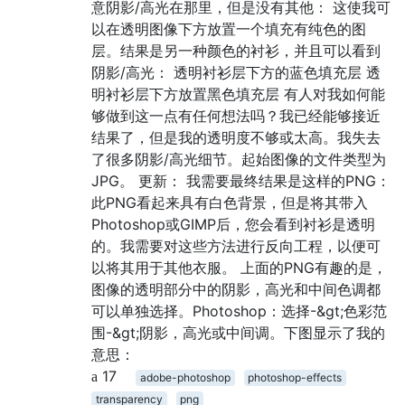
意阴影/高光在那里，但是没有其他： 这使我可
以在透明图像下方放置一个填充有纯色的图
层。结果是另一种颜色的衬衫，并且可以看到
阴影/高光： 透明衬衫层下方的蓝色填充层 透
明衬衫层下方放置黑色填充层 有人对我如何能
够做到这一点有任何想法吗？我已经能够接近
结果了，但是我的透明度不够或太高。我失去
了很多阴影/高光细节。起始图像的文件类型为
JPG。 更新： 我需要最终结果是这样的PNG：
此PNG看起来具有白色背景，但是将其带入
Photoshop或GIMP后，您会看到衬衫是透明
的。我需要对这些方法进行反向工程，以便可
以将其用于其他衣服。 上面的PNG有趣的是，
图像的透明部分中的阴影，高光和中间色调都
可以单独选择。Photoshop：选择-&gt;色彩范
围-&gt;阴影，高光或中间调。下图显示了我的
意思：
17
adobe-photoshop
photoshop-effects
transparency
png