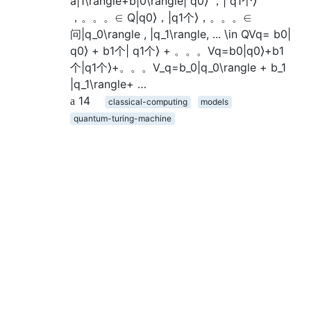
a|1\rangle+b|0\rangle| q0⟩ ，| q1个⟩
，。。。∈ Q|q0⟩，|q1个⟩，。。。∈
问|q_0\rangle , |q_1\rangle, ... \in QVq= b0|
q0⟩ + b1个| q1个⟩ + 。。。Vq=b0|q0⟩+b1
个|q1个⟩+。。。V_q=b_0|q_0\rangle + b_1
|q_1\rangle+ …
14
classical-computing
models
quantum-turing-machine