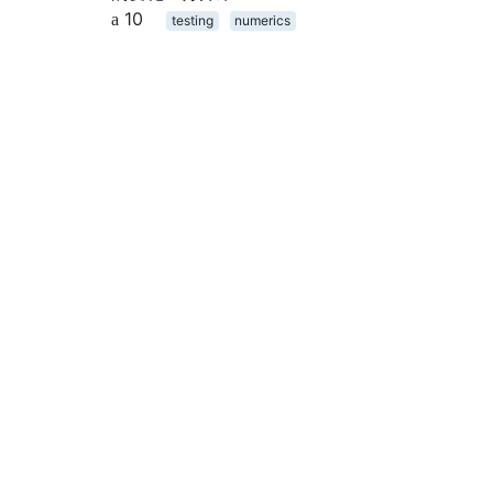
10
testing
numerics