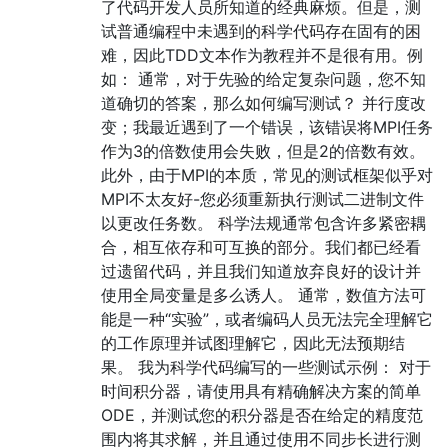
了代码开发人员所知道的经典麻烦。但是，测
试普通编程中未遇到的科学代码存在固有的困
难，因此TDD文本作为教程并不是很有用。例
如： 通常，对于先验的给定复杂问题，您不知
道确切的答案，那么如何编写测试？ 并行度改
变；我最近遇到了一个错误，该错误将MPI任务
作为3的倍数使用会失败，但是2的倍数有效。
此外，由于MPI的本质，常见的测试框架似乎对
MPI不太友好-您必须重新执行测试二进制文件
以更改任务数。 科学法规通常包含许多紧密耦
合，相互依存和可互换的部分。我们都已经看
过遗留代码，并且我们知道放弃良好的设计并
使用全局变量是多么诱人。 通常，数值方法可
能是一种“实验”，或者编码人员无法完全理解它
的工作原理并试图理解它，因此无法预期结
果。 我为科学代码编写的一些测试示例： 对于
时间积分器，请使用具有精确解决方案的简单
ODE，并测试您的积分器是否在给定的精度范
围内将其求解，并且通过使用不同步长进行测