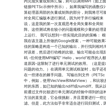
内完成矢量或矩阵汇编，则可以调用MPI（如上
链接PETSc示例中所示）。如果我编写的函数仅
算处理器局部的矢量或矩阵的部分，则我将尽可
对全局汇编版本进行测试，因为对于并行编程来
说，这是我的第一次直观思考全局矢量和全局矩
阵。这些测试将在较小的问题规模和少量的处理
上运行。 我可以想到一些实现此目的的策略： 根
我在该主题上所做的Google搜索，一种可能效果
佳的策略是构造一个已知的输出，并行找到相对/
对误差，然后进行幼稚的比较。输出可能会出现
码 -任何使用MPI编写“ Hello，world”程序的人
道原因-这限制了进行单元测试的效用。（这是提
问题的动力。）在调用单元测试框架时，似乎还
在一些潜在的棘手问题。 写输出到文件（PETSc
中，例如，使用VecView和MatView），和比较
对的东西，如已知的输出ndiff或numdiff。我从
前通过文件比较进行单元测试的经验中得到的这
方法的直觉是，它会很挑剔，并且需要进行一些
滤。但是，此方法似乎非常适合进行回归测试，