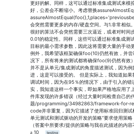
更好的解。同样，这可以通过标准集成测试来模
好，公差会不断缩小。考虑替换assureAlmostEqual(f
assureAlmostEqual(foo(),1,places='pr
会突然需要更多的内存/硬盘空间。与1.非常相似
很好的算法不会突然需要三次逼近，或者对时间步
0.01的稳定性。同样，这些可以通过标准集成
目标的最小需求参数，因此这将需要大量的手动更新
例外，我希望该框架确保foo(10)仍然有效，并尝
况下，所有将来的测试都将确保foo(9)仍然有
并不是从单元/集成测试的角度描述测试，因为例
进，这是可以接受的。 但是实际上，我知道如果
调试时间，因为在95％的情况下，由于引入的错
实，我知道这样一个事实，即如果严格地应用了
件库发现的许多错误（经过大量时间检查自己的代
题/programming/34982863/framework-for-regr
code并非重复，因为它描述了使用标准回归测试
单元测试和测试驱动的开发的策略”要求使用策略
（答案中所要求/提供的策略与我在此描述的内容
10
testing