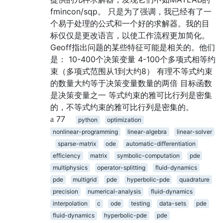
fmincon/sqp。 只是为了强调，我已经有了一
个易于处理的公式和一个好的求解器。我的目
标仅仅是更改语言，以使工作流程更加简化。
Geoff指出问题的某些特征可能是相关的。他们
是： 10-400个决策变量 4-100个多项式相等约
束（多项式范围从1到大约8） 有理不等式约束
的数量大约等于决策变量数量的两倍 目标函数
是决策变量之一 等式约束的雅可比行列是密集
的，不等式约束的雅可比行列是密集的。
77
python
optimization
nonlinear-programming
linear-algebra
linear-solver
sparse-matrix
ode
automatic-differentiation
efficiency
matrix
symbolic-computation
pde
multiphysics
operator-splitting
fluid-dynamics
pde
multigrid
pde
hyperbolic-pde
quadrature
precision
numerical-analysis
fluid-dynamics
interpolation
c
ode
testing
data-sets
pde
fluid-dynamics
hyperbolic-pde
pde