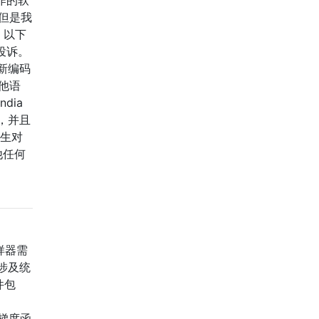
但是我
，以下
投诉。
新编码
其他语
dia
果，并且
究生对
他任何
样器需
涉及统
件包
的梯度函