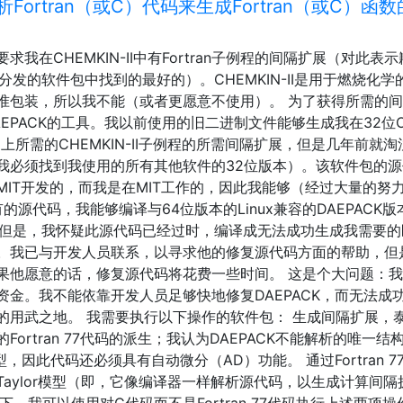
ortran（或C）代码来生成Fortran（或C）函数
我在CHEMKIN-II中有Fortran子例程的间隔扩展（对此表
再分发的软件包中找到的最好的）。CHEMKIN-II是用于燃烧化学
准包装，所以我不能（或者更愿意不使用）。 为了获得所需的
EPACK的工具。我以前使用的旧二进制文件能够生成我在32位
c版本）上所需的CHEMKIN-II子例程的所需间隔扩展，但是几年前就
我必须找到我使用的所有其他软件的32位版本）。该软件包的源
IT开发的，而我是在MIT工作的，因此我能够（经过大量的努
的源代码，我能够编译与64位版本的Linux兼容的DAEPACK
tdc版本。但是，我怀疑此源代码已经过时，编译成无法成功生成我需要
。我已与开发人员联系，以寻求他的修复源代码方面的帮助，但
果他愿意的话，修复源代码将花费一些时间。 这是个大问题：我
金。我不能依靠开发人员足够快地修复DAEPACK，而无法成
的用武之地。 我需要执行以下操作的软件包： 生成间隔扩展，
rtran 77代码的派生；我认为DAEPACK不能解析的唯一结
，因此代码还必须具有自动微分（AD）功能。 通过Fortran 7
aylor模型（即，它像编译器一样解析源代码，以生成计算间隔
况下，我可以使用对C代码而不是Fortran 77代码执行上述两项