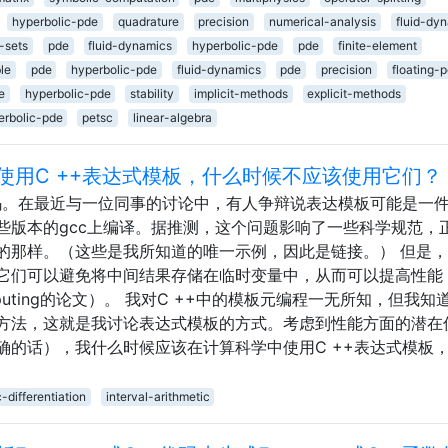
hyperbolic-pde
quadrature
precision
numerical-analysis
fluid-dy
-sets
pde
fluid-dynamics
hyperbolic-pde
pde
finite-element
le
pde
hyperbolic-pde
fluid-dynamics
pde
precision
floating-p
e
hyperbolic-pde
stability
implicit-methods
explicit-methods
erbolic-pde
petsc
linear-algebra
使用C ++表达式模板，什么时候不应该使用它们？
代码。在最近与一位同事的讨论中，有人争辩说表达模板可能是一
些版本的gcc上编译。据推测，这个问题影响了一些科学规范，
的那样。（这些是我所知道的唯一示例，因此是链接。） 但是
它们可以避免将中间结果存储在临时变量中，从而可以提高性能
ific Computing的论文）。 我对C ++中的模板元编程一无所知，但我
方法，这就是我讨论表达式模板的方式。考虑到性能方面的潜在
确的话），我什么时候应该在计算科学中使用C ++表达式模板
-differentiation
interval-arithmetic