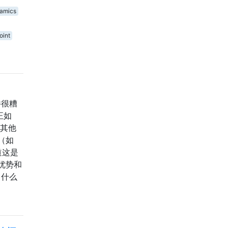
namics
oint
件很糟
正如
，其他
（如
知道这是
优势和
，什么