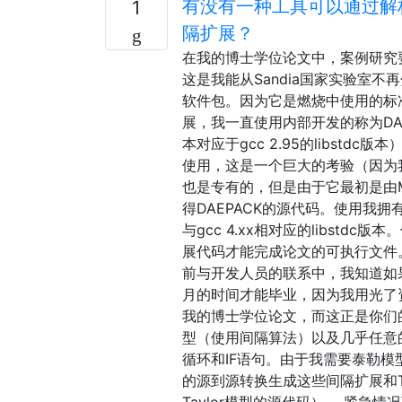
有没有一种工具可以通过解析F
1
隔扩展？
在我的博士学位论文中，案例研究要求
这是我能从Sandia国家实验室不
软件包。因为它是燃烧中使用的标
展，我一直使用内部开发的称为DA
本对应于gcc 2.95的libstd
使用，这是一个巨大的考验（因为
也是专有的，但是由于它最初是由M
得DAEPACK的源代码。使用我拥有
与gcc 4.xx相对应的libs
展代码才能完成论文的可执行文件
前与开发人员的联系中，我知道如
月的时间才能毕业，因为我用光了资
我的博士学位论文，而这正是你们
型（使用间隔算法）以及几乎任意的Fo
循环和IF语句。由于我需要泰勒模型
的源到源转换生成这些间隔扩展和T
Taylor模型的源代码）。 紧急情