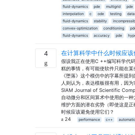
fluid-dynamics
pde
multigrid
pde
interpolation
c
ode
testing
data
fluid-dynamics
stability
incompressib
convex-optimization
conditioning
pd
fluid-dynamics
accuracy
pde
hyp
在计算科学中什么时候应该
4
假设我正在使用C ++编写科学
糕的事情，有可能使软件只能在某
《堕落》这个模仿中的字幕所提到
人则认为，表达模板很有用，因为
SIAM Journal of Scient
自动微分和区间算术中使用的一种
维护方面的潜在劣势（即使这是正
时候应该避免使用它们？
24
performance
c++
automatic