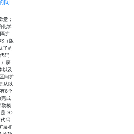
的间
示歉意；
的化学
间隔扩
OS（版
淘汰了的
代码
力）获
版本以及
的区间扩
是从以
有6个
功完成
泰勒模
构是DO
7代码
扩展和
操作的软