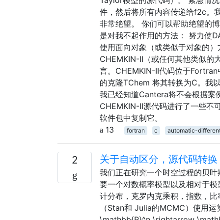
件，然后将所有内容传递给f2c。
非常绝望。 你们可以帮助绝望的
是对我不起作用的方法： 努力使D
使用面向对象（或类似于对象的）
CHEMKIN-II（或任何其他类似的
言。CHEMKIN-II代码位于Fort
的克隆TChem 将其转换为C。我
我已经知道Cantera将不会根据
CHEMKIN-II源代码进行了
软件包中复制它。
13
fortran
c
automatic-different
关于自动区分，源代码转换
2
我们正在研究一个时空过程的贝叶斯模
要一个对数概率模型以及相对于模
计分布，克罗内克乘积，指数，比率，
（Stan和 Julia的MCMC）使用
\mathbb{R}^n \rightar