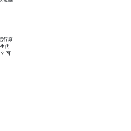
运行原
派生代
？ 可