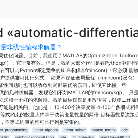
 «automatic-differenti
高质量非线性编程求解器？
题。目前，我使用了MATLAB的Optimization Toolbo
hm = 'sqp'），它非常有效。但是，我的大部分代码是在Python中进
可以与Python绑定竞争的NLP求解器fmincon()？它必须 能
提供雅可比行列式。 如果不保证全局最优（fmincon()没有
战性问题时也可以收敛到局部最优的东西，即使它比慢一些
pt提供的几种求解器，发现它们不如MATLAB的fmincon/sqp。 只
公式和一个好的求解器。我的目标仅仅是更改语言，以使工作流
可能是相关的。他们是： 10-400个决策变量 4-100个多项式相
不等式约束的数量大约等于决策变量数量的两倍 目标函数是决策
的，不等式约束的雅可比行列是密集的。
ear-programming
linear-algebra
linear-solver
sparse-matrix
ode
matrix
symbolic-computation
pde
multiphysics
operator-splitting