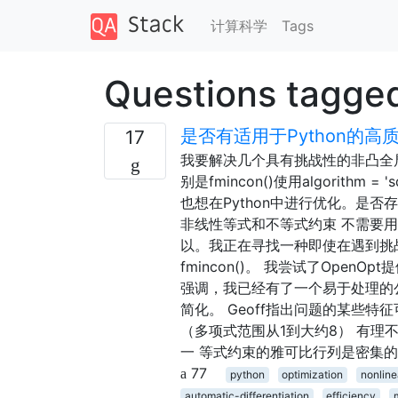
计算科学
Tags
Questions tagged
是否有适用于Python的
17
我要解决几个具有挑战性的非凸全局优化问
别是fmincon()使用algorit
也想在Python中进行优化。是否存在
非线性等式和不等式约束 不需要用户
以。我正在寻找一种即使在遇到挑
fmincon()。 我尝试了OpenO
强调，我已经有了一个易于处理的
简化。 Geoff指出问题的某些特征
（多项式范围从1到大约8） 有理
一 等式约束的雅可比行列是密集
77
python
optimization
nonlin
automatic-differentiation
efficiency