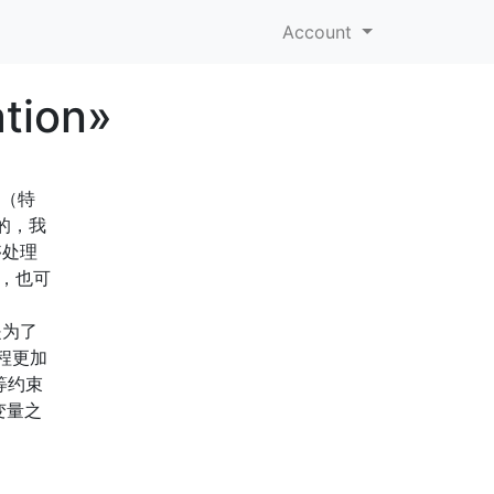
Account
ation»
x（特
行的，我
够处理
），也可
是为了
程更加
等约束
变量之