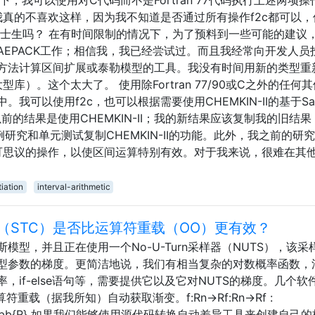
我真的不喜欢这样，因为我不知道是否通过所有操作f2c都可以，
博士生吗？ 在有时间限制的情况下，为了预料到一些可能的建议
AEPACK工作；相信我，我已经尝试过。而且我经常向开发人员
方法计算区间扩展或泰勒模型的工具。我没有时间用新的类型重
大型库）。这个太大了。 使用除Fortran 77/90或C之外的任何
ran中。我可以使用f2c，也可以根据需要使用CHEMKIN-II的基于San
以前的结果是使用CHEMKIN-II；我的新结果应该复制我的旧结
案例研究和单元测试复制CHEMKIN-II的功能。此外，我之前的研
一些不可思议的操作，以使区间运算特别有效。对于我来说，很难在其
iation
interval-arithmetic
（STC）是否比运算符重载（OO）更有效？
型，并且正在使用一个No-U-Turn采样器（NUTS），该采
型参数的梯度。更简洁地说，我们有相当复杂的对数概率函数，
if-else语句等，需要提供它以及它对NUTS的梯度。几个软
运算符重载（据我所知）自动获取渐变。f:Rn→Rf:Rn→Rf :
row \mathbb{R} 如果我们能够使用源代码转换自动差异工具来创建自己