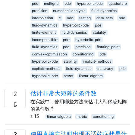
pde
multigrid
pde
hyperbolic-pde
quadrature
precision
numerical-analysis
fluid-dynamics
interpolation
c
ode
testing
data-sets
pde
fluid-dynamics
hyperbolic-pde
pde
finite-element
fluid-dynamics
stability
incompressible
pde
hyperbolic-pde
fluid-dynamics
pde
precision
floating-point
convex-optimization
conditioning
pde
hyperbolic-pde
stability
implicit-methods
explicit-methods
fluid-dynamics
accuracy
pde
hyperbolic-pde
petsc
linear-algebra
估计非常大矩阵的条件数
2
在实践中，使用哪些方法来估计大型稀疏矩阵
的条件数？
15
linear-algebra
matrix
conditioning
使用直接方法时出现不适的症状是什
3