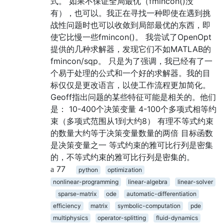
式。 如果不保证全局最优（fmincon()没
有），也可以。我正在寻找一种即使在遇到挑
战性问题时也可以收敛到局部最优的东西，即
使它比慢一些fmincon()。 我尝试了OpenOpt
提供的几种求解器，发现它们不如MATLAB的
fmincon/sqp。 只是为了强调，我已经有了一
个易于处理的公式和一个好的求解器。我的目
标仅仅是更改语言，以使工作流程更加简化。
Geoff指出问题的某些特征可能是相关的。他们
是： 10-400个决策变量 4-100个多项式相等约
束（多项式范围从1到大约8） 有理不等式约束
的数量大约等于决策变量数量的两倍 目标函数
是决策变量之一 等式约束的雅可比行列是密集
的，不等式约束的雅可比行列是密集的。
77
python
optimization
nonlinear-programming
linear-algebra
linear-solver
sparse-matrix
ode
automatic-differentiation
efficiency
matrix
symbolic-computation
pde
multiphysics
operator-splitting
fluid-dynamics