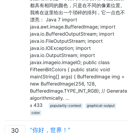
都具有相同的颜色，只是在不同的像素位置。
我将在这里给出一个琐碎的排列，它一点也不
漂亮： Java 7 import
java.awt.image.BufferedImage; import
java.io.BufferedOutputStream; import
java.io.FileOutputStream; import
java.io.IOException; import
java.io.OutputStream; import
javax.imageio.ImageIO; public class
FifteenBitColors { public static void
main(String[] args) { BufferedImage img =
new BufferedImage(256, 128,
BufferedImage.TYPE_INT_RGB); // Generate
algorithmically. …
433
popularity-contest
graphical-output
color
“你好，世界！”
30