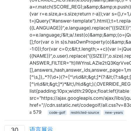
a=r.match(SCORE_REG);a&amp;&amp;e.push({user
{var r=e.size,a=s.size;return r-a});var s={},r
t=jQuery("#answer-template").html();t=t.replac
{{LANGUAGE}}",e.language).replace("{{SIZE}}",e
o=e.language;/&lt;a/.test(o)&amp;&amp;(o=jQuery
[];for(var o in s)s.hasOwnProperty(o)&amp;&amp
-1:0});for(var c=0;c&lt;t.length;++c){var i=jQ
{{NAME}}",o.user).replace("{{SIZE}}",o.size).re
ANSWER_FILTER="!t)IWYnsLAZle2tQ3KqrVve
[],answers_hash,answer_ids,answer_page=1,m
[^\s,]),.*?(\d+)(?=[^\n\d&lt;&gt;]*(?:&lt;(?:s&gt;
[^\n\d&lt;&gt;]*)*&lt;\/h\d&gt;)/,OVERRIDE_RE
list{padding:10px;width:290px;float:left}table
src="https://ajax.googleapis.com/ajax/libs/jquer
href="//cdn.sstatic.net/codegolf/all.css?v=83
579
code-golf
restricted-source
new-years
语言展示
30