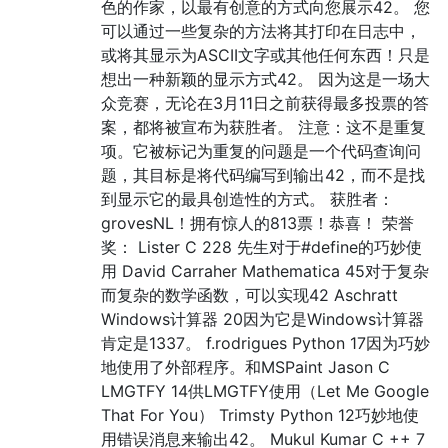
色的作家，以最有创意的方式向您展示42。 您
可以通过一些复杂的方法将其打印在日志中，
或将其显示为ASCII文字或其他任何东西！只是
想出一种新颖的显示方式42。 因为这是一场大
众竞赛，无论在3月11日之前获得最多投票的答
案，都将被宣布为获胜者。 注意：这不是重复
项。它被标记为重复的问题是一个代码查询问
题，其目标是将代码编写到输出42，而不是找
到显示它的最具创造性的方式。 获胜者：
grovesNL！拥有惊人的813票！恭喜！ 荣誉
奖： Lister C 228 先生对于#define的巧妙使
用 David Carraher Mathematica 45对于复杂
而复杂的数学函数，可以实现42 Aschratt
Windows计算器 20因为它是Windows计算器
肯定是1337。 f.rodrigues Python 17因为巧妙
地使用了外部程序。和MSPaint Jason C
LMGTFY 14供LMGTFY使用（Let Me Google
That For You） Trimsty Python 12巧妙地使
用错误消息来输出42。 Mukul Kumar C ++ 7