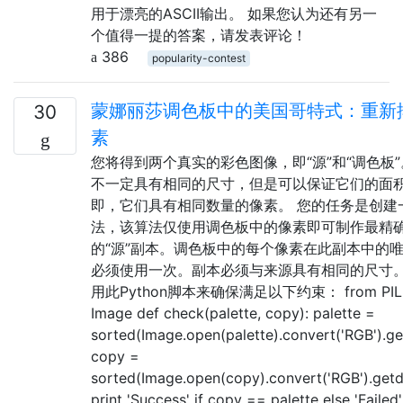
用于漂亮的ASCII输出。 如果您认为还有另一
个值得一提的答案，请发表评论！
386
popularity-contest
蒙娜丽莎调色板中的美国哥特式：重新
30
素
您将得到两个真实的彩色图像，即“源”和“调色板
不一定具有相同的尺寸，但是可以保证它们的面
即，它们具有相同数量的像素。 您的任务是创建
法，该算法仅使用调色板中的像素即可制作最精
的“源”副本。调色板中的每个像素在此副本中的
必须使用一次。副本必须与来源具有相同的尺寸。
用此Python脚本来确保满足以下约束： from PIL i
Image def check(palette, copy): palette =
sorted(Image.open(palette).convert('RGB').ge
copy =
sorted(Image.open(copy).convert('RGB').getd
print 'Success' if copy == palette else 'Failed'