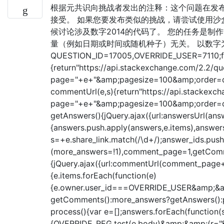
根据元共识向挑战者发出的注释：这个问题在发布
接受。 如果您要发布类似的挑战，请尝试使用沙盒获取
候讨论涉及数字2014的代码了。 您的任务是制作
量（例如日期或时间或随机种子）无关。 以数字为
QUESTION_ID=17005,OVERRIDE_USER=7110;fu
{return"https://api.stackexchange.com/2.2/
page="+e+"&amp;pagesize=100&amp;order=de
commentUrl(e,s){return"https://api.stackexc
page="+e+"&amp;pagesize=100&amp;order=d
getAnswers(){jQuery.ajax({url:answersUrl(an
{answers.push.apply(answers,e.items),answer
s=+e.share_link.match(/\d+/);answer_ids.push
(more_answers=!1),comment_page=1,getComm
{jQuery.ajax({url:commentUrl(comment_page++
{e.items.forEach(function(e)
{e.owner.user_id===OVERRIDE_USER&amp;&am
getComments():more_answers?getAnswers():pr
process(){var e=[];answers.forEach(function(
{OVERRIDE_REG.test(e.body)&amp;&amp;(r="&lt