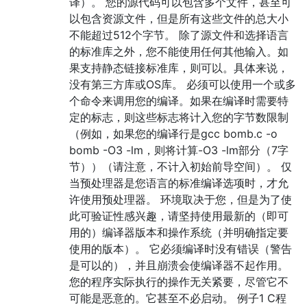
译）。 您的源代码可以包含多个文件，甚至可
以包含资源文件，但是所有这些文件的总大小
不能超过512个字节。 除了源文件和选择语言
的标准库之外，您不能使用任何其他输入。如
果支持静态链接标准库，则可以。具体来说，
没有第三方库或OS库。 必须可以使用一个或多
个命令来调用您的编译。如果在编译时需要特
定的标志，则这些标志将计入您的字节数限制
（例如，如果您的编译行是gcc bomb.c -o
bomb -O3 -lm，则将计算-O3 -lm部分（7字
节））（请注意，不计入初始前导空间）。 仅
当预处理器是您语言的标准编译选项时，才允
许使用预处理器。 环境取决于您，但是为了使
此可验证性感兴趣，请坚持使用最新的（即可
用的）编译器版本和操作系统（并明确指定要
使用的版本）。 它必须编译时没有错误（警告
是可以的），并且崩溃会使编译器不起作用。
您的程序实际执行的操作无关紧要，尽管它不
可​​能是恶意的。它甚至不必启动。 例子1 C程