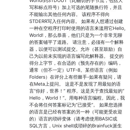
World!到STDOUT（此确切的字节流，包括大
写和标点符号）加上可选的尾随换行符，并且
不能输出其他任何内容。 该程序不得向
STDERR写入任何内容。 如果有人想通过创建
一种在空程序打印时使用的语言来滥用它Hello,
World!，那么恭喜，他们只是为一个非常无聊
的答案铺平了道路。 请注意，必须有一个解释
器，以便可以测试提交。允许（甚至鼓励）自
己为以前未实现的语言编写此解释器。 提交的
得分上字节，在合适的（预先存在的）编码，
通常（但不一定）UTF-8。某些语言（例如
Folders）在评分上有些棘手-如果有疑问，请
在Meta上提问。 这是不是发现了用最短的语
言“你好，世界！” 程序。这是关于查找最短的“
Hello，World！”。用每种语言编程。因此，我
不会将任何答案标记为“已接受”。 如果您选择
的语言是已经有答案的另一种（可能更受欢迎
的）语言的琐碎变体（请考虑使用BASIC或
SQL方言，Unix shell或琐碎的Brainfuck派生