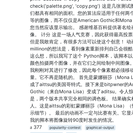
check('palette.png', 'copy.png') 这是几张
们都具有相同的面积。您的算法应适用于任何两
等的图像，而不仅仅是American Gothic和Mona 
您当然应该显示输出。 感谢维基百科提供著名绘
像。 计分 这是一场人气竞赛，因此获得最高投
但是我敢肯定，有很多方法可以使这个创意！ 动
millinon的想法是，看到像素重新排列自己会很
这么想，所以我写了这个 Python脚本，该脚本
颜色拍摄两个图像，并在它们之间绘制中间图像
我刚刚对其进行了修改，因此每个像素都必须移
量。它不再是随机的。 首先是蒙娜丽莎（Mona L
成了aittsu的美国哥特式。接下来是bitpwner的Am
Gothic（来自Mona Lisa）变成了aditsu。令
是，两个版本共享完全相同的调色板。 结果确实
人。这是aittsu的彩虹蒙娜丽莎（Mona Lisa）
示细节）。 最后的动画不一定与比赛有关。它显
我的脚本将图像旋转90度时发生的情况。
377
popularity-contest
graphical-output