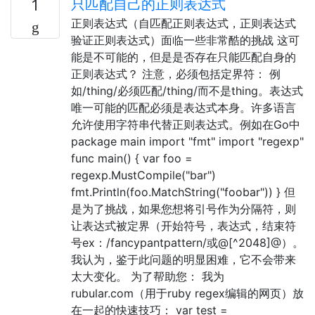
只匹配自己的正则表达式
1
正则表达式（自匹配正则表达式，正则表达式
验证正则表达式）面临一些非常酷的挑战 这可
能是不可能的，但是是否存在只能匹配自身的
正则表达式？ 注意，必须包括定界符： 例
如/thing/必须匹配/thing/而不是thing。表达式
唯一可能的匹配必须是表达式本身。许多语言
允许使用字符串代替正则表达式。例如在Go中
package main import "fmt" import "regexp"
func main() { var foo =
regexp.MustCompile("bar")
fmt.Println(foo.MatchString("foobar")) } 但
是为了挑战，如果您想将引号作为分隔符，则
让表达式被定界（开始符号，表达式，结束符
号ex：/fancypantpattern/或@[^2048]@）。
我认为，鉴于此问题的明显困难，它不会带来
太大变化。 为了帮助您： 我为
rubular.com（用于ruby regex编辑的网页）放
在一起的快速技巧： var test =