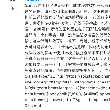
笔记 仅由于社区决定例外，此线程才被打开和解
题的证据。请不要创建其他展示问题。 这不再是
以前知道此线程，请确保您熟悉更改。 该线程专
用，晦涩和/或独特的功能。这既不是挑战，也不
言。 如何运作 所有答案均应在帖子顶部包含编
且只有一个）事实，即，没有描述该语言的代码的
段，这些代码片段可以（但不一定是）程序或函数
要可能是多余的。 由于这不是竞赛，因此无论创
代码片段的答案应使用堆栈片段折叠除事实和片段
言都应该只有一个答案。这是一个社区Wiki，
添加摘要。有一个用于压缩帖子的堆栈片段，这应减
答案应进行编辑。请帮助根据需要更新它们。 当
$.ajax({type:"GET",url:"https://api.stackexc
site=codegolf&amp;filter=withbody",success:f
i=0;i&lt;data.items.length;i++){var temp=do
data.items[i].body.split("\n")[0];$('#list').appen
data.items[i].answer_id + '"&gt;' + temp.innerT
&lt;script