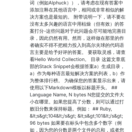
词（例如Alphuck）），请考虑在现有答案中
添加注释在其他语言中，相同或非常相似的解
决方案也是最短的。 附带说明一下，请不要在
没有太多兴趣的语言中用枯燥（但有效）的答
案打分-这些问题对于此问题会尽可能地完善目
录，因此仍然有用。然而，这样做在那里的作
者确实不得不把精力投入到高尔夫球的代码语
言主要是给予好评的答案。 要获取灵感，请查
看Hello World Collection。 目录 这篇文章底
部的Stack Snippet会根据答案a）生成目录，
a）作为每种语言最短解决方案的列表，b）作
为整体排行榜。 为确保您的答案显示出来，请
使用以下Markdown模板以标题开头。 ##
Language Name, N bytes N您提交的文件大
小在哪里。如果您提高了分数，则可以通过打
败旧分数来保持标题。例如： ## Ruby,
&lt;s&gt;104&lt;/s&gt; &lt;s&gt;101&lt;/s&gt;
96 bytes 如果要在标头中包含多个数字（例
如，因为您的分数是两个文件的总和，或者您