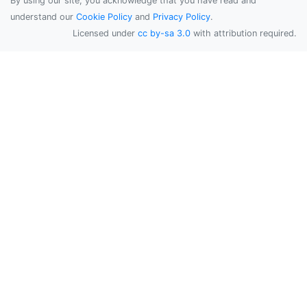
By using our site, you acknowledge that you have read and
understand our
Cookie Policy
and
Privacy Policy
.
Licensed under
cc by-sa 3.0
with attribution required.