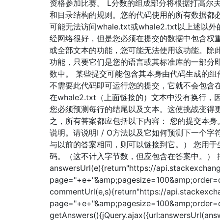
资格参加比赛。 L分数的组成部分将根据打高尔
和目录结构的规则。您的代码使用的所有数据都必
可能无法访问whale.txt或whale2.tx
经网络很好，但是您必须在提交的数据中包含权重数
或全部文本的功能，您可能无法使用该功能。除
功能，只要它们是您的语言或其标准库的一部分
数中。 某些提交可能包含其本身由代码生成的
不需要此代码即可运行您的提交，它就不会包含
在whale2.txt（上面链接的）文本中没有换行
您必须预测每行的结尾以及文本。这使挑战变得更加挑
之，所有答案都应包括以下内容： 您的提交本身
说明。请说明I / O方法以及它如何预测下一
与以前的答案相同，则可以链接到它。） 您用
码。（这不计入字节数，但应包含在答案中。） 排行榜 显示代码
answersUrl(e){return"https://api.stackexch
page="+e+"&amp;pagesize=100&amp;order=de
commentUrl(e,s){return"https://api.stackexc
page="+e+"&amp;pagesize=100&amp;order=d
getAnswers(){jQuery.ajax({url:answersUrl(an