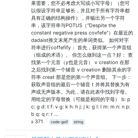
果需要，您不必考虑大写或小写字母）（您可
以假设字符串足够长，并且对于所有字符串都
具有正确的结构操作），并输出另一个字符
串，该字符串与POTUS（"Despite the
constant negative press covfefe"）在最近的
dadaist推文末尾产生的单词类似。 如何对字
符串进行coffefify： 首先，获得第一个声音组
（组成的术语）。 你怎么做到这一点？好： 查
找第一个元音（y也是元音） v creation 在那
之后找到第一个辅音 v creation 删除其余的字
符串 creat 那是您的第一个声音组。 下一步：
获取声音组的最后一个辅音 t 并将其替换为有
声或无声版本。为此，请在此表中找到字母。
用给定的字母替换（可能是相同的字母） b: p
c: g d: t f: v g: k h: h j: j k: g l: l m: m n: n p:
b q: q r: r …
371
code-golf
string