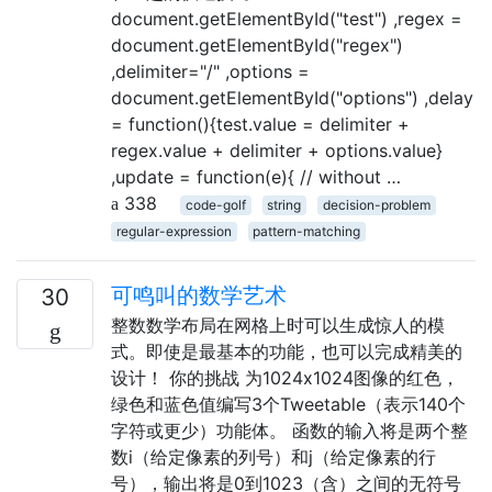
document.getElementById("test") ,regex =
document.getElementById("regex")
,delimiter="/" ,options =
document.getElementById("options") ,delay
= function(){test.value = delimiter +
regex.value + delimiter + options.value}
,update = function(e){ // without …
338
code-golf
string
decision-problem
regular-expression
pattern-matching
可鸣叫的数学艺术
30
整数数学布局在网格上时可以生成惊人的模
式。即使是最基本的功能，也可以完成精美的
设计！ 你的挑战 为1024x1024图像的红色，
绿色和蓝色值编写3个Tweetable（表示140个
字符或更少）功能体。 函数的输入将是两个整
数i（给定像素的列号）和j（给定像素的行
号），输出将是0到1023（含）之间的无符号