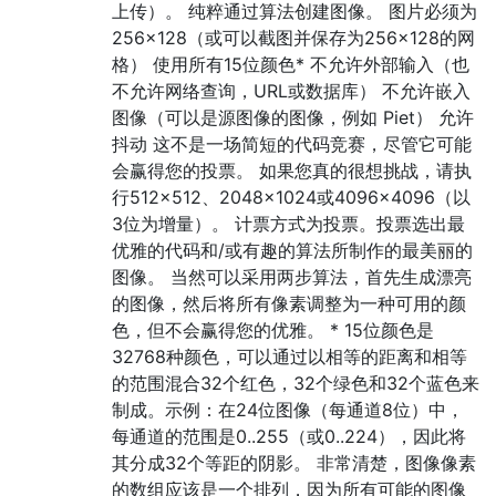
上传）。 纯粹通过算法创建图像。 图片必须为
256×128（或可以截图并保存为256×128的网
格） 使用所有15位颜色* 不允许外部输入（也
不允许网络查询，URL或数据库） 不允许嵌入
图像（可以是源图像的图像，例如 Piet） 允许
抖动 这不是一场简短的代码竞赛，尽管它可能
会赢得您的投票。 如果您真的很想挑战，请执
行512×512、2048×1024或4096×4096（以
3位为增量）。 计票方式为投票。投票选出最
优雅的代码和/或有趣的算法所制作的最美丽的
图像。 当然可以采用两步算法，首先生成漂亮
的图像，然后将所有像素调整为一种可用的颜
色，但不会赢得您的优雅。 * 15位颜色是
32768种颜色，可以通过以相等的距离和相等
的范围混合32个红色，32个绿色和32个蓝色来
制成。示例：在24位图像（每通道8位）中，
每通道的范围是0..255（或0..224），因此将
其分成32个等距的阴影。 非常清楚，图像像素
的数组应该是一个排列，因为所有可能的图像