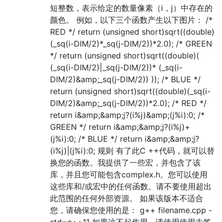
短整数，表示给定的数量像素（i，j）中存在的
颜色。 例如，以下三个函数产生以下图片： /*
RED */ return (unsigned short)sqrt((double)
(_sq(i-DIM/2)*_sq(j-DIM/2))*2.0); /* GREEN
*/ return (unsigned short)sqrt((double)(
(_sq(i-DIM/2)|_sq(j-DIM/2))* (_sq(i-
DIM/2)&amp;_sq(j-DIM/2)) )); /* BLUE */
return (unsigned short)sqrt((double)(_sq(i-
DIM/2)&amp;_sq(j-DIM/2))*2.0); /* RED */
return i&amp;&amp;j?(i%j)&amp;(j%i):0; /*
GREEN */ return i&amp;&amp;j?(i%j)+
(j%i):0; /* BLUE */ return i&amp;&amp;j?
(i%j)|(j%i):0; 规则 有了此C ++代码，就可以替
换您的函数。我提供了一些宏，并包含了该
库，并且您可能包含complex.h。您可以使用
这些库和/或宏中的任何函数。请不要使用超出
此范围的任何外部资源。 如果该版本不适合
您，请确保您使用的是： g++ filename.cpp -