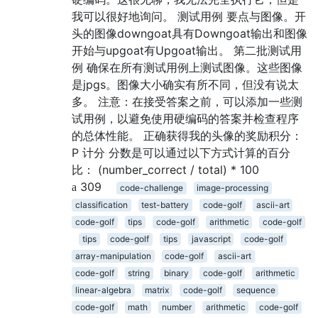
我可以很好地询问。 测试用例 要点与图像。开
头的图像downgoat具有Downgoat输出和图像
开始与upgoat有Upgoat输出。 第二批测试用
例 确保在所有测试用例上测试图像。这些图像
是jpgs。图像大小确实有所不同，但没有说太
多。 注意：在接受答案之前，可以添加一些测
试用例，以避免使用硬编码的答案并检查程序
的总体性能。 正确获得我的头像的奖励积分：
P 计分 分数是可以通过以下方式计算的百分
比： (number_correct / total) * 100
309
code-challenge
image-processing
classification
test-battery
code-golf
ascii-art
code-golf
tips
code-golf
arithmetic
code-golf
tips
code-golf
tips
javascript
code-golf
array-manipulation
code-golf
ascii-art
code-golf
string
binary
code-golf
arithmetic
linear-algebra
matrix
code-golf
sequence
code-golf
math
number
arithmetic
code-golf