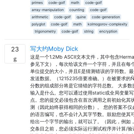
primes
code-golf
math
code-golf
array-manipulation
counting
code-golf
arithmetic
code-golf
quine
code-generation
polyglot
code-golf
math
kolmogorov-complexity
trigonometry
code-golf
string
encryption
写大约Moby Dick
23
这是一个1.2Mb ASCII文本文件，其中包含Her
参见下文），每次给该文件一个字符，并且在每个步
单位提交的大小，并且E是猜测错误的字符数。最
发送数据。（1215235倍要准确。）在被要求的Ñ 第
分数的组成部分将是它猜错的字符总数。 大多
输入是什么。您可以通过使用static或全局变
点。您的提交必须包含在首次调用之前初始化其
测（因此始终获得相同的分数）。 您的答案不仅
的语言编写，也不会计入其字节数。鼓励您使其
给出一个字节的输出，就可以了。（因此，例如
交条目之前，您必须实际运行测试程序并计算/