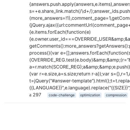
{answers.push.apply(answers,e.items),answer
s=+e.share_link.match(/\d+/);answer_ids.push
(more_answers=!1),comment_page=1,getComm
{jQuery.ajax({url:commentUrl(comment_page++
{e.items.forEach(function(e)
{e.owner.user_id===OVERRIDE_USER&amp;&am
getComments():more_answers?getAnswers():pr
process(){var e=[];answers.forEach(function(
{OVERRIDE_REG.test(e.body)&amp;&amp;(r="&lt
a=r.match(SCORE_REG);a&amp;&amp;e.push({user
{var r=e.size,a=s.size;return r-a});var s={},r
t=jQuery("#answer-template").html();t=t.replac
{{LANGUAGE}}",e.language).replace("{{SIZE}}",e
297
code-challenge
optimization
compression