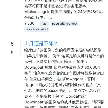
std=c++11 如果这不起作用，请使用使用未签
名字符而不是未签名短裤的备用版本。
Michaelangelo提供了清理后的24位或48位彩
色输出版本。 …
330
math
popularity-contest
graphical-output
上升还是下降？
8
给定山羊的图像，您的程序应该最好尝试识别
山羊是否倒置。 例子 这些是输入可能是什么的
示例。不是实际的投入 输入： 输出：
Downgoat 规格 您的程序最多应为30,000个
字节 输入将包含完整的山羊 图片将始终包含山
羊 如果山羊倒立，输出Downgoat，否则
Upgoat 输入将是您可以将图像作为输入（文
件名，图像的base64等）。 要点文件名仅供
参考，不要依赖于包含“ Upgoat”或“
Downgoat”的图像名称或其他元数据。 请不要
硬编码。这很无聊，我无法完全执行它，但是