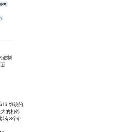
golf
on
六进制
圆面
616 饥饿的
最大的相邻
以有8个邻