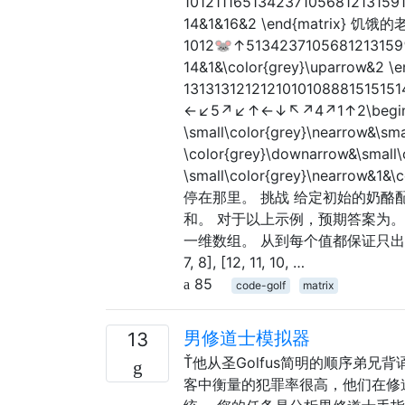
10121116513423710568121315911
14&1&16&2 \end{matrix}
1012🐭↑5134237105681213159🐭
14&1&\color{grey}\upar
131313121212101010888151
←↙5↗↙↑←↓↖↗4↗1↑2\begin{matri
\small\color{grey}\nearrow&\sma
\color{grey}\downarrow&\small\
\small\color{grey}\nearro
停在那里。 挑战 给定初始的奶
和。 对于以上示例，预期答案为。1
一维数组。 从到每个值都保证只出现一次。1个
7, 8], [12, 11, 10, …
85
code-golf
matrix
男修道士模拟器
13
Ť他从圣Golfus简明的顺序弟
客中衡量的犯罪率很高，他们在修