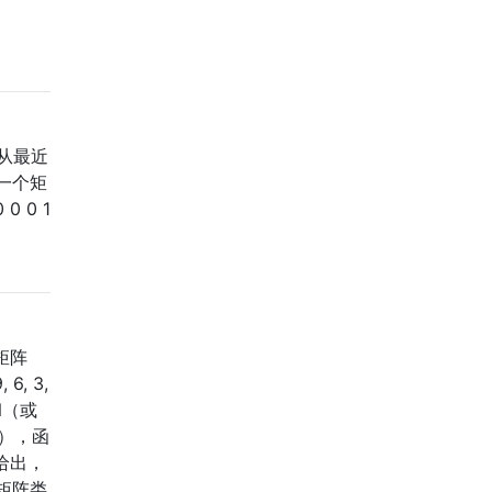
从最近
一个矩
0 0 1
矩阵
6, 3,
N（或
），函
给出，
矩阵类