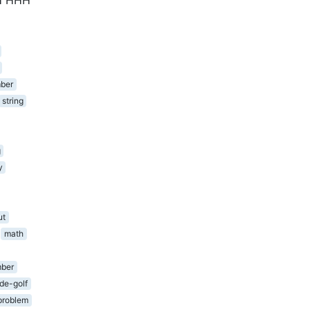
ber
string
g
y
ut
math
ber
de-golf
problem