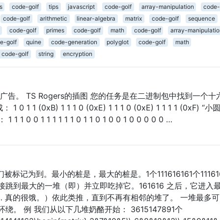
s
code-golf
tips
javascript
code-golf
array-manipulation
code-
code-golf
arithmetic
linear-algebra
matrix
code-golf
sequence
code-golf
primes
code-golf
math
code-golf
array-manipulati
e-golf
quine
code-generation
polyglot
code-golf
math
code-golf
string
encryption
广告。 TS Rogers的插图 您的任务是在二进制包中找到一个十
1 (0xB) 1 1 1 0 (0xE) 1 1 1 0 (0xE) 1 1 1 1 (0xF) “小
0 1 1 1 1 1 1 0 1 1 0 1 0 0 1 0 0 0 0 0 …
标记为到。最小的桩是，最大的桩是。1个111616161个11161
跳到最大的一堆（即）并立即吃掉它。161616 之后，它进入
… 真的很饿。）依此类推，直到不再有相邻的堆了。 一堆最多可
。 例 我们从以下几堆奶酪开始： 3615147891个