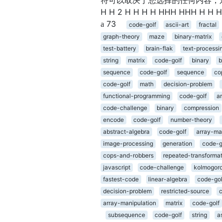
H H 2 H H H H HHH HHH H H
73
code-golf
ascii-art
fractal
graph-theory
maze
binary-matrix
test-battery
brain-flak
text-processi
string
matrix
code-golf
binary
b
sequence
code-golf
sequence
co
code-golf
math
decision-problem
functional-programming
code-golf
a
code-challenge
binary
compression
encode
code-golf
number-theory
abstract-algebra
code-golf
array-ma
image-processing
generation
code-g
cops-and-robbers
repeated-transforma
javascript
code-challenge
kolmogoro
fastest-code
linear-algebra
code-gol
decision-problem
restricted-source
array-manipulation
matrix
code-golf
subsequence
code-golf
string
a