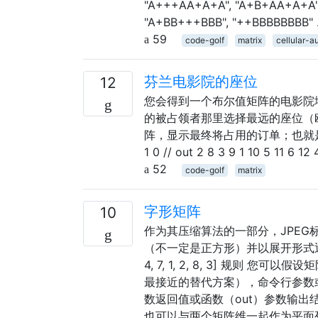
"A+++AA+A+A", "A+B+AA+A+A"
"A+BB+++BBB", "++BBBBBBBB"
59
code-golf
matrix
cellular-a
芬兰电影院的座位
12
您会得到一个布尔值矩阵的电影院
的被占领者那里选择最远的座位（
阵，显示最终将占用的订单；也就是说，将0替换为
1 0 // out 2 8 3 9 1 10 5 11 6 12 
52
code-golf
matrix
字形矩阵
10
作为其压缩算法的一部分，JPEG
（不一定是正方形）并以展开形式返回。举个例子： 
4, 7, 1, 2, 8, 3] 规则
最接近的替代方案），命令行参数
数返回值或函数（out）参数输出
也可以与两个矩阵维一起作为平面