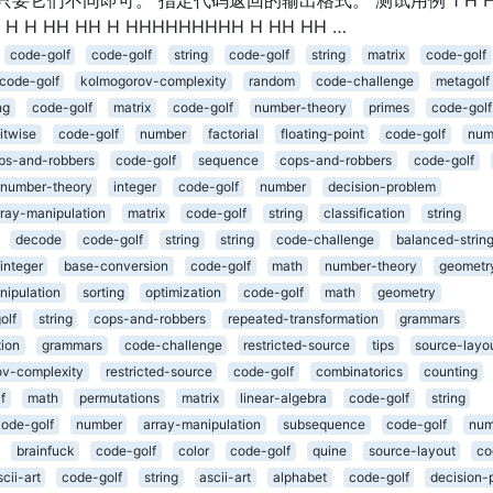
 H H H HH HH H HHHHHHHHH H HH HH …
code-golf
code-golf
string
code-golf
string
matrix
code-golf
code-golf
kolmogorov-complexity
random
code-challenge
metagolf
ng
code-golf
matrix
code-golf
number-theory
primes
code-golf
itwise
code-golf
number
factorial
floating-point
code-golf
num
ps-and-robbers
code-golf
sequence
cops-and-robbers
code-golf
number-theory
integer
code-golf
number
decision-problem
rray-manipulation
matrix
code-golf
string
classification
string
decode
code-golf
string
string
code-challenge
balanced-strin
integer
base-conversion
code-golf
math
number-theory
geometr
nipulation
sorting
optimization
code-golf
math
geometry
olf
string
cops-and-robbers
repeated-transformation
grammars
tion
grammars
code-challenge
restricted-source
tips
source-layo
v-complexity
restricted-source
code-golf
combinatorics
counting
f
math
permutations
matrix
linear-algebra
code-golf
string
code-golf
number
array-manipulation
subsequence
code-golf
num
brainfuck
code-golf
color
code-golf
quine
source-layout
co
scii-art
code-golf
string
ascii-art
alphabet
code-golf
decision-