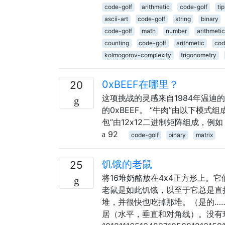
code-golf
arithmetic
code-golf
tip
ascii-art
code-golf
string
binary
code-golf
math
number
arithmetic
counting
code-golf
arithmetic
cod
kolmogorov-complexity
trigonometry
0xBEEF在哪里？
20
这项挑战的灵感来自1984年温迪的
的0xBEEF。 “牛肉”由以下模式组成： 1 0 1 
包”由12x12二进制矩阵组成，例如： 1 1 1 0 
92
code-golf
binary
matrix
饥饿的老鼠
25
将16堆奶酪放在4x4正方形上。它们被
老鼠是如此饥饿，以至于它总是直接
堆，并很快也吃掉那堆。（是的…
居（水平，垂直和对角线）。没有环绕