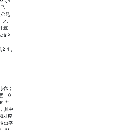
0到4
自己
教弟兄
.4.
通过计算上
式输入
1,2,4],
则输出
愿意，0
便的方
组，其中
和对应
输出字
 HHH