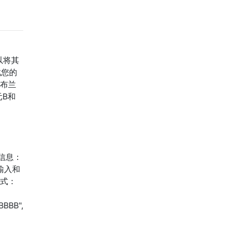
以将其
此您的
让布兰
元B和
详细信息：
输入和
公式：
BBBB",