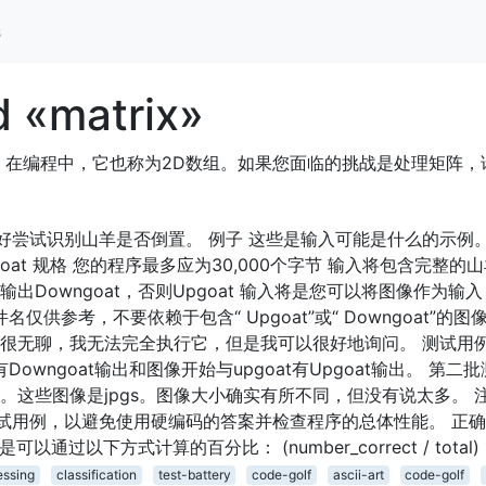
s
d «matrix»
。在编程中，它也称为2D数组。如果您面临的挑战是处理矩阵，
好尝试识别山羊是否倒置。 例子 这些是输入可能是什么的示例
goat 规格 您的程序最多应为30,000个字节 输入将包含完整的山
出Downgoat，否则Upgoat 输入将是您可以将图像作为输
名仅供参考，不要依赖于包含“ Upgoat”或“ Downgoat”的图
很无聊，我无法完全执行它，但是我可以很好地询问。 测试用例
Downgoat输出和图像开始与upgoat有Upgoat输出。 第二
。这些图像是jpgs。图像大小确实有所不同，但没有说太多。 
试用例，以避免使用硬编码的答案并检查程序的总体性能。 正
过以下方式计算的百分比： (number_correct / total) *
essing
classification
test-battery
code-golf
ascii-art
code-golf