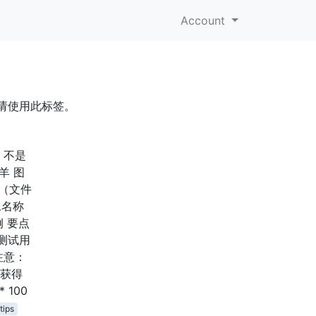
Account
请使用此标签。
。不是
羊 图
入（文件
像名称
 要点
批测试用
注意：
确获得
 100
tips