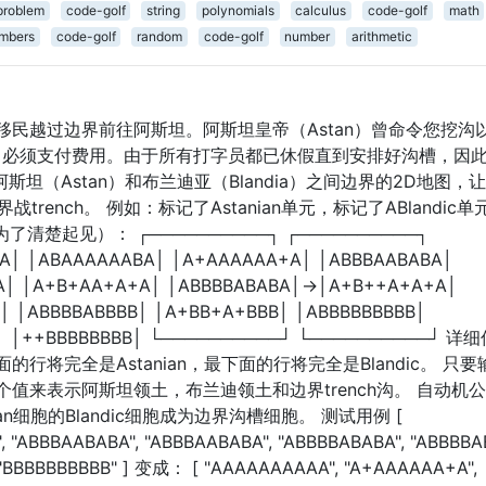
problem
code-golf
string
polynomials
calculus
code-golf
math
mbers
code-golf
random
code-golf
number
arithmetic
民越过边界前往阿斯坦。阿斯坦皇帝（Astan）曾命令您挖沟
ia）必须支付费用。由于所有打字员都已休假直到安排好沟槽，因
斯坦（Astan）和布兰迪亚（Blandia）之间边界的2D地图，
trench。 例如：标记了Astanian单元，标记了ABlandic单
了清楚起见）： ┌──────────┐ ┌──────────┐
A│ │ABAAAAAABA│ │A+AAAAAA+A│ │ABBBAABABA│
A│ │A+B+AA+A+A│ │ABBBBABABA│→│A+B++A+A+A│
│ │ABBBBABBBB│ │A+BB+A+BBB│ │ABBBBBBBBB│
B│ │++BBBBBBBB│ └──────────┘ └──────────┘ 
将完全是Astanian，最下面的行将完全是Blandic。 只要
值来表示阿斯坦领土，布兰迪领土和边界trench沟。 自动机
n细胞的Blandic细胞成为边界沟槽细胞。 测试用例 [
 "ABBBAABABA", "ABBBAABABA", "ABBBBABABA", "ABBBBA
 "BBBBBBBBBB" ] 变成： [ "AAAAAAAAAA", "A+AAAAAA+A",