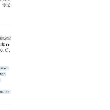
 测试
您将编写
和换行
0, 0],
ssion
tion
scii-art