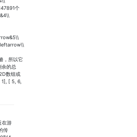
4\\
47891个
&4\\
。
rrow&5\\
leftarrow\\
再有奶酪，所以它
剩余的总
2D数组或
[ 5, 6,
近在游
的传