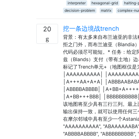
interpreter
hexagonal-grid
halting-
decision-problem
matrix
complex-nu
挖一条边境战trench
20
背景：有太多来自布兰迪亚的非法移
拒之门外，而布兰迪亚（Bland
代码必须尽可能短。* 任务：给定阿
兹（Blands）支付（带有土地）边界战
标记了Trench单元+（地图框仅是为
│AAAAAAAAAA│ │AAAAAAAAA
│A+++AA+A+A│ │ABBBAABAB
│ABBBBABBBB│ │A+BB+A++++
│A+BB+++BBB│ │BBBBBBBBB
该地图将至少具有三行三列。最上面的行
输出保持一致，就可以使用任何三个
在摩尔邻域中具有至少一个Astania
"AAAAAAAAAA", "ABAAAAAABA",
"ABBBBABBBB", "ABBBBBBBBB",