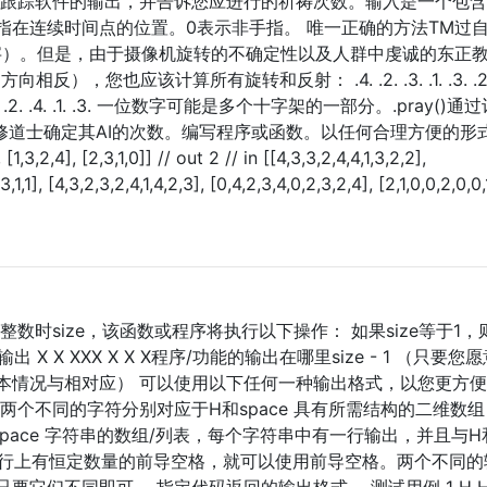
指跟踪软件的输出，并告诉您应进行的祈祷次数。输入是一个包含
示手指在连续时间点的位置。0表示非手指。 唯一正确的方法TM过
”匹配任何数字）。但是，由于摄像机旋转的不确定性以及人群中虔诚的东正
向相反），您也应该计算所有旋转和反射： .4. .2. .3. .1. .3. .2. 
.3. .1. .4. .2. .4. .1. .3. 一位数字可能是多个十字架的一部分。.pray()
修道士确定其AI的次数。编写程序或函数。以任何合理方便的形
2,4], [2,3,1,0]] // out 2 // in [[4,3,3,2,4,4,1,3,2,2],
3,1,1], [4,3,2,3,2,4,1,4,2,3], [0,4,2,3,4,0,2,3,2,4], [2,1,0,0,2,0,0,
数时size，该函数或程序将执行以下操作： 如果size等于1，
则输出 X X XXX X X X程序/功能的输出在哪里size - 1 （只要您
本情况与相对应） 可以使用以下任何一种输出格式，以您更方
两个不同的字符分别对应于H和space 具有所需结构的二维数
pace 字符串的数组/列表，每个字符串中有一行输出，并且与H
要每行上有恒定数量的前导空格，就可以使用前导空格。两个不同的
它们不同即可。 指定代码返回的输出格式。 测试用例 1 H H