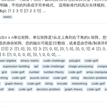
明确，平坦的列表或字符串格式。 适用标准代码高尔夫球规则。
&gt; [1 2 3 1] [[1 2 3 1]] …
matrix
出n x n单位矩阵。单位矩阵是1从左上角到右下角的s 矩阵。
造的身份矩阵。您的输出可能是2D数组，或者是由空格/制表符
0], [0, 1]] 3: [[1, 0, 0], [0, 1, 0], [0, 0, 1]] 4: [[1, 0, 
]] 5: [[1, 0, 0, 0, 0], [0, 1, 0, 0, 0], …
near-algebra
binary-matrix
code-challenge
polyglot
code-golf
expression-building
apl
code-challenge
image-processing
compre
grid
code-golf
number
number-theory
code-golf
array-manipula
string
code-golf
puzzle-solver
code-golf
string
decision-problem
r
graph-theory
code-golf
string
encode
networking
code-golf
olf
date
code-golf
decision-problem
graph-theory
code-golf
a