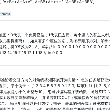
, "A+B++A+A+A", "A+BB+A++++", "A+BB+A+BBB",
 …
utomata
地图：0代表一个免费座位，1代表已占用。每个进入的芬兰人都
欧几里得距离），如果有多个座位的话，则按行顺序排列。输出
2、3、4等 // in 0 0 0 0 1 0 0 0 0 0 0 0 0 0 0 
4 13 14 15 7 16 17 1 1 18 // in 0 0 0 …
标准沿着交替方向的对角线将矩阵展开为向量： 您的任务是获取
[1 2 3 4 5 6 7 8 9 1 2 3] 应该屈服 [1, 2, 5, 9, 
 您可以假设矩阵元素是小于的正整数10。 您可以编写程序或函数，通过STDI
或函数自变量获取输入，并通过STDOUT（或最接近的替代方案
结果。 输入矩阵可以任何方便，明确，嵌套的列表或字符串格式
列表给出。（或者，当然，如果您的语言包含矩阵类型，则作为