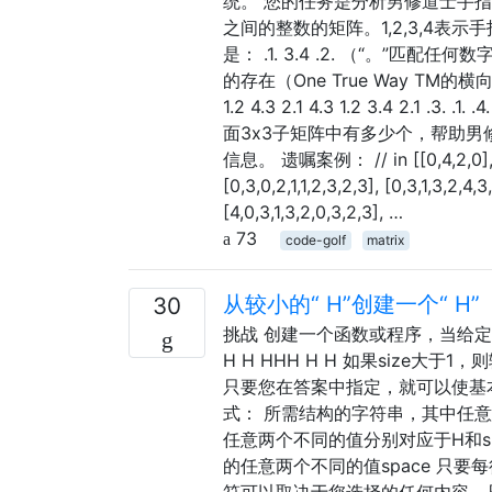
统。 您的任务是分析男修道士手
之间的整数的矩阵。1,2,3,4表
是： .1. 3.4 .2. （“。
的存在（One True Way TM的横向方
1.2 4.3 2.1 4.3 1.2 3.4 2.1 
面3x3子矩阵中有多少个，帮助男
信息。 遗嘱案例： // in [[0,4,2,0], [1,3,
[0,3,0,2,1,1,2,3,2,3], [0,3,1,3,2,4,3,
[4,0,3,1,3,2,0,3,2,3], …
73
code-golf
matrix
从较小的“ H”创建一个“ H”
30
挑战 创建一个函数或程序，当给定整
H H HHH H H 如果size大于1，
只要您在答案中指定，就可以使基
式： 所需结构的字符串，其中任意
任意两个不同的值分别对应于H和s
的任意两个不同的值space 只
符可以取决于您选择的任何内容，只要