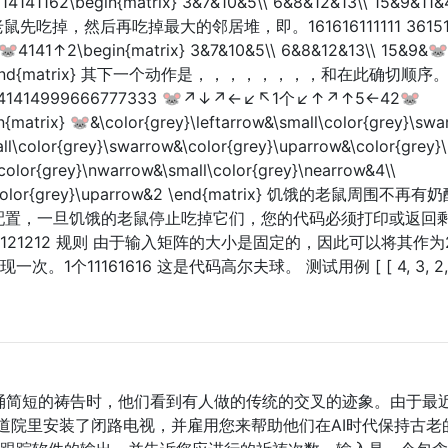
4141162\begin{matrix} 3&7&10&5\\ 6&8&12&13\\ 15&9&11&
 饥饿的老鼠先吃掉，然后再吃掉最大的邻居堆，即。161616111111 36151
4141↑2\begin{matrix} 3&7&10&5\\ 6&8&12&13\\ 15&9&🐭
row&2 \end{matrix} 其下一个动作是，，，，，，，，和在此确切顺序
515141414999666777333 🐭↗↓↗←↙↖1个↙↑↗↑5←42🐭
x} 🐭&\color{grey}\leftarrow&\small\color{grey}\swa
ll\color{grey}\swarrow&\color{grey}\uparrow&\color{grey}\
color{grey}\nwarrow&\small\color{grey}\nearrow&4\\
w&1&\color{grey}\uparrow&2 \end{matrix} 饥饿的老鼠周围不
酪配置，一旦饥饿的老鼠停止吃掉它们，您的代码必须打印或返回
21212 规则 由于输入矩阵的大小是固定的，因此可以将其作为
11161616 这是代码高尔夫球。 测试用例 [ [ 4, 3, 2, 1], 
兄背诵简短的祷告时，他们看到有人做的传统的交叉的迹象。由于最
道院里安装了闭路电视，并雇用您来帮助他们在AI时代保持古老