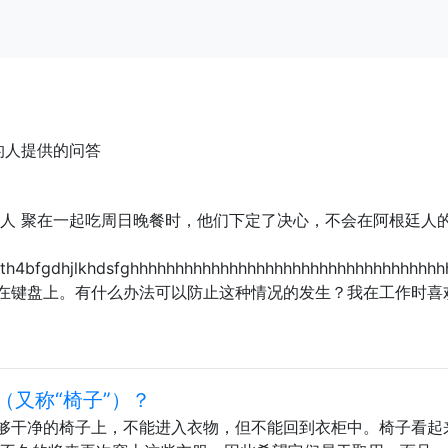
的人提供的问答
家人 聚在一起吃周日晚餐时，他们下定了决心，不会在阿根廷人
h4bfgdhjlkhdsfghhhhhhhhhhhhhhhhhhhhhhhhhhhhhhhhhhh
在键盘上。有什么办法可以防止这种情况的发生？我在工作时喜
（又称“椅子”）？
够干净的椅子上，不能进入衣物，但不能回到衣柜中。椅子看起