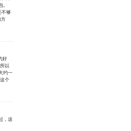
包。
还不够
的方
的好
，所以
大约一
次这个
起，这