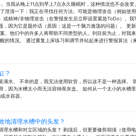
多。当我从晚上11点到早上7点永久睡眠时，这种情况也不会改变
为了澄清一下：我正在寻找任何方法。可能是物理攻击（例如使
或精神/非物理攻击（在警报发生后立即设置紧急ToDo）。我
题，因为它是题外话（原因：这是一个脑力激荡的问题）。 更
答案。他们中的许多人将帮助不同类型的人。到目前为止，对我
清醒的情况。 通过重复上床练习和调节并站起来进行警报算法（
缸？
装满水。 不幸的是，我无法使用软管，所以这不是一种选择。 
用，因为水槽太小而无法容纳骨灰盒。 如何从一个太小的水槽
水桶或水容器。
效地清理水槽中的头发？
清理水槽和对立区域的头发？ 剃须后，但更要修剪胡须（使用