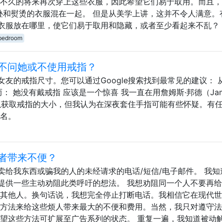
在不久的将来再次穿上这些衣服，因此希望它们易于取用。而且
折叠和熨烫的衣服混在一起。 但是从美学上讲，这并不令人满意。
衣服放在哪里，使它们易于取用和隐藏，或者至少看起来不乱？
bedroom
不问她或不使用戒指？
友的戒指尺寸。您可以通过Google搜索找到最常见的建议： 
： 她没有戴戒指 应该是一个惊喜 我一直在用詹姆斯·邦德（Jam
，以获取戒指的大小，但我认为在深夜套住手指可能有些怀疑。有
匿名。
者带来不便？
卖给我东西或骗我的人的未经请求的电话/短信/电子邮件。 我知
提供一些主动劝阻此类呼吁的想法。 我想劝阻同一个人不要再
给其他人。换句话说，我想完全停止打断电话。我相信它在现代
的方法来给这些烦人带来最大的不便和费用。当然，我只对遵守
希望这些方法可扩展至广告系列的状态。 重复一遍，我知道被动