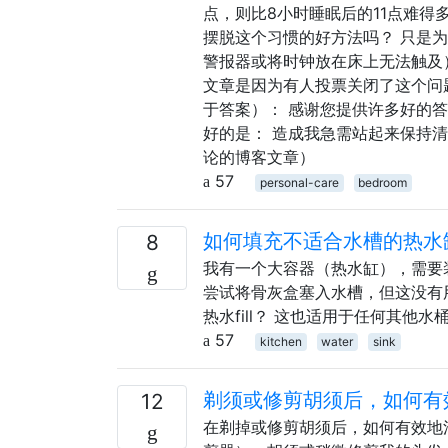
点，则比8小时睡眠后的11点难得
摆脱这个习惯的好方法吗？ 只是
警报器或将时钟放在床上无法触及）
文章是因为有人投票关闭了这个问
于答案）： 感谢您提供许多好的
好的是： 造成我急需站起来保持
论的博客文章）
57
personal-care
bedroom
如何填充不适合水槽的热水
8
我有一个大容器（热水缸），需要
尝试将骨灰盒塞入水槽，但这没有
热水fill？ 这也适用于任何其他
57
kitchen
water
sink
剃须或修剪胡须后，如何有
12
在剃掉或修剪胡须后，如何有效地