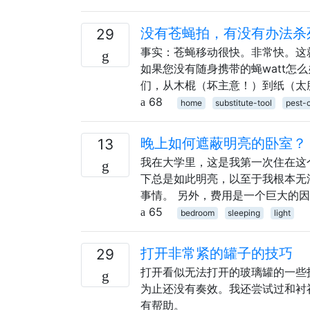
没有苍蝇拍，有没有办法杀
29
事实：苍蝇移动很快。非常快。这
如果您没有随身携带的蝇watt怎
们，从木棍（坏主意！）到纸（太
68
home
substitute-tool
pest-c
晚上如何遮蔽明亮的卧室？
13
我在大学里，这是我第一次住在这
下总是如此明亮，以至于我根本无
事情。 另外，费用是一个巨大的
65
bedroom
sleeping
light
打开非常紧的罐子的技巧
29
打开看似无法打开的玻璃罐的一些
为止还没有奏效。我还尝试过和衬
有帮助。