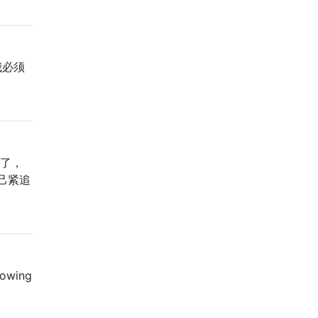
我必须
近了，
己紧追
wing