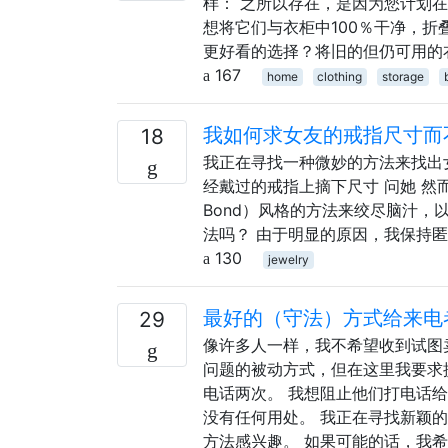
样： 之所以存在，是因为您计划
想将它们与衣柜中100％干净，
更好看的选择？将旧的但仍可用的
167
home
clothing
storage
我如何求女友的戒指尺寸而
18
我正在寻找一种微妙的方法来找出女
经戴过的戒指上摘下尺寸 问她 然而
Bond）风格的方法来绞尽脑汁
法吗？ 由于明显的原因，我保持
130
jewelry
最好的（守法）方式给来电
29
像许多人一样，我不希望收到试图
问题的被动方式，但在这里我要求
电话两次。 我想阻止他们打电话
没有任何用处。 我正在寻找新颖
方法感兴趣。 如果可能的话，我