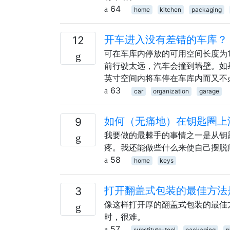
64
home
kitchen
packaging
开车进入没有差错的车库？
12
可在车库内停放的可用空间长度为1
前行驶太远，汽车会撞到墙壁。如
英寸空间内将车停在车库内而又不
63
car
organization
garage
如何（无痛地）在钥匙圈上
9
我要做的最棘手的事情之一是从钥
疼。我还能做些什么来使自己摆脱
58
home
keys
打开翻盖式包装的最佳方法
3
像这样打开厚的翻盖式包装的最佳
时，很难。
57
substitute-tool
packaging
p