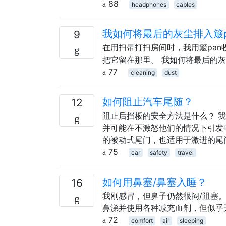
88
headphones
cables
我如何将最后的灰尘排入簸p
9
在用扫帚打扫房间时，我用簸pan
把它留在那里。 我如何将最后的灰
77
cleaning
dust
如何阻止汽车尾随？
12
阻止后挡板的安全方法是什么？ 
并可能在不激怒他们的情况下引发
的被动式尾门，也适用于激进的尾
75
car
safety
travel
如何用鼻塞/鼻塞入睡？
16
我刚感冒，但鼻子仍然很闷/阻塞。
鼻涕并使用各种减充血剂，但似乎
72
comfort
air
sleeping