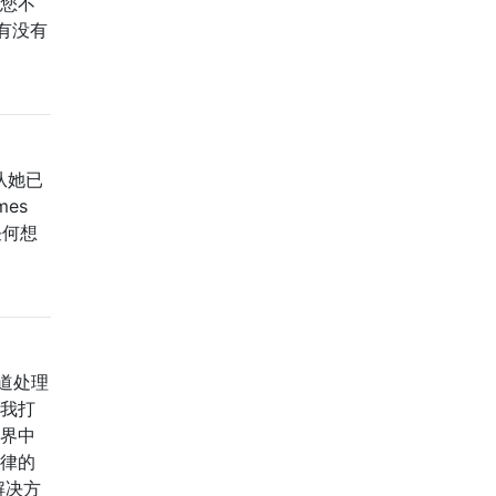
，您不
有没有
从她已
es
任何想
道处理
给我打
世界中
法律的
解决方