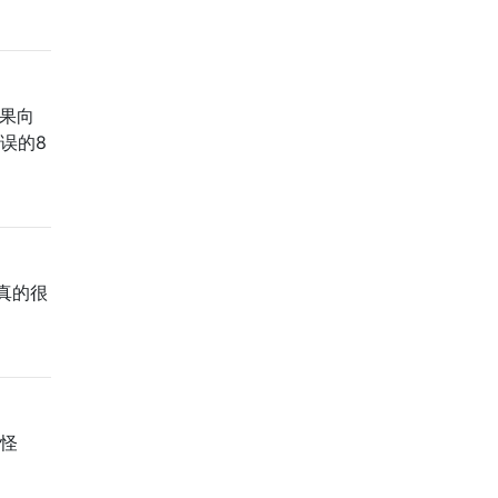
如果向
误的8
真的很
奇怪