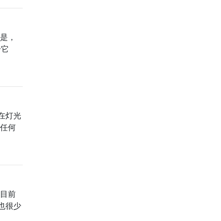
但是，
击它
在灯光
做任何
到目前
也很少