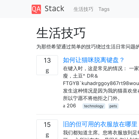
生活技巧
Tags
生活技巧
为那些希望通过简单的技巧绕过生活日常问题
如何让猫咪脱离键盘？
13
在键入时，这是常见的情况： 一
瘦，土豆^ DR＆
FTGYB`kuhadrggoy867rt98wout
发生这种情况是因为我的猫喜欢坐
所以宁愿不将他拒之门外。
206
technology
pets
旧的但可用的衣服放在哪里
15
我们都知道主席。您将衣服放到足