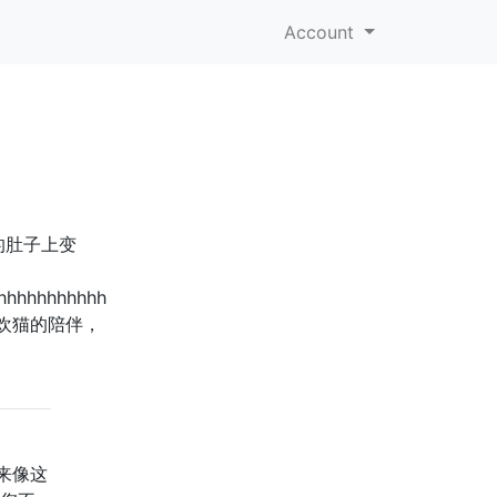
Account
的肚子上变
hhhhhhhhhhh
欢猫的陪伴，
来像这