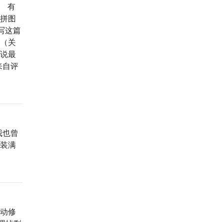
。 有
用拼图
写这篇
新（关
来说最
来自评
我也曾
里装满
电动修