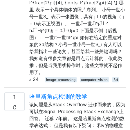
I^\frac{2\pi}{4}, \ldots, I^\frac{7\pi}{4} \} 哪
里 表示一个具体物体的照片序列。 小号一世小
号一世S_i 表示一张图像，具有 j t h的视角（ j
= 0表示正视图）。 一世Ĵ一世ĴI^jĴŤ ^
hĴŤHj^{th}j = 0Ĵ=0j=0 下面是示例（后视
图）： 一世π一世πI^\pi 如何在给定的重建对
象的3d结构？小号一世小号一世S_i 有人可以
给我指出一些论文，甚至给我一些关键词吗？
我知道有很多文章都是用点云计算的，依此类
推，但是当我用线操作时，这些文章就不起作
用了。
24
image-processing
computer-vision
3d
哈里斯角点检测的数学
1
该问题是从Stack Overflow 迁移而来的，因为
可以在Signal Processing Stack Exchange上
回答。 迁移 7年前。 这是哈里斯角点检测的数
学表达式： 但是我有以下疑问： 和v的物理意