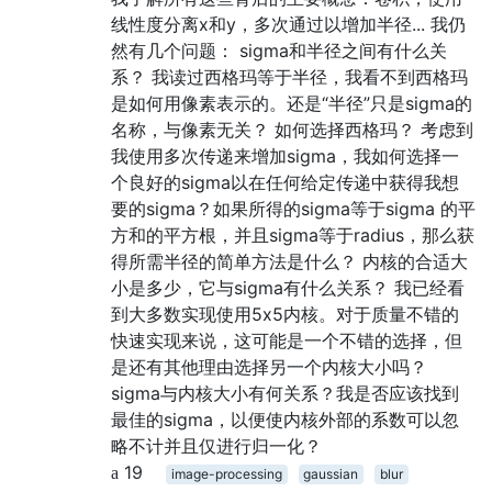
线性度分离x和y，多次通过以增加半径... 我仍
然有几个问题： sigma和半径之间有什么关
系？ 我读过西格玛等于半径，我看不到西格玛
是如何用像素表示的。还是“半径”只是sigma的
名称，与像素无关？ 如何选择西格玛？ 考虑到
我使用多次传递来增加sigma，我如何选择一
个良好的sigma以在任何给定传递中获得我想
要的sigma？如果所得的sigma等于sigma 的平
方和的平方根，并且sigma等于radius，那么获
得所需半径的简单方法是什么？ 内核的合适大
小是多少，它与sigma有什么关系？ 我已经看
到大多数实现使用5x5内核。对于质量不错的
快速实现来说，这可能是一个不错的选择，但
是还有其他理由选择另一个内核大小吗？
sigma与内核大小有何关系？我是否应该找到
最佳的sigma，以便使内核外部的系数可以忽
略不计并且仅进行归一化？
19
image-processing
gaussian
blur