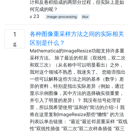
计和反卷积组成的两部分过程，但实际上是如
何完成的呢？
23
image-processing
blur
各种图像重采样方法之间的实际相关
1
区别是什么？
Mathematica的ImageResize功能支持许多重
采样方法。 除了最近的邻居（双线性，双二次
和双三次）（从名称中可以明显看出）之外，
我对这个领域不熟悉，我迷失了。 您能否指出
一些可以解释这些方法之间的基本（数学）差
异的资料，特别是指出实际差异（例如，通过
显示示例图像，其中方法的选择确实很重要，
并引入了明显的差异）？ 我没有信号处理背
景，所以我希望使用“温和的”简洁的介绍:-) 我
将在这里复制ImageResize那些“懒惰” 的方法
列表以单击链接： “最近”最近邻居重采样 “双线
性”双线性插值 “双二次”双二次样条插值 “双三