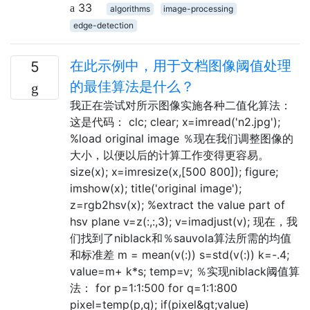
33
algorithms
image-processing
edge-detection
在此示例中，用于文档图像阈值处理
5
的最佳算法是什么？
我正在尝试对所示图像实施各种二值化算法：
这是代码： clc; clear; x=imread('n2.jpg');
%load original image ％现在我们调整图像的
大小，以便以后的计算工作变得更容易。
size(x); x=imresize(x,[500 800]); figure;
imshow(x); title('original image');
z=rgb2hsv(x); %extract the value part of
hsv plane v=z(:,:,3); v=imadjust(v); 现在，我
们找到了niblack和％sauvola算法所需的均值
和标准差 m = mean(v(:)) s=std(v(:)) k=-.4;
value=m+ k*s; temp=v; ％实现niblack阈值算
法： for p=1:1:500 for q=1:1:800
pixel=temp(p,q); if(pixel&gt;value)