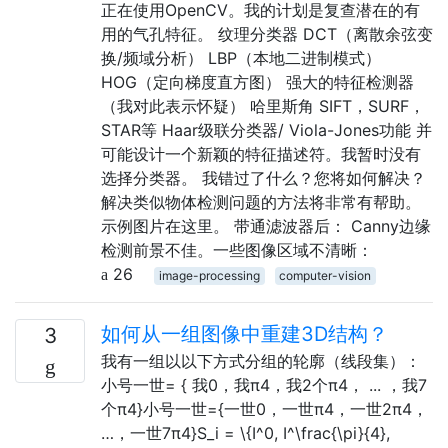
正在使用OpenCV。我的计划是复查潜在的有
用的气孔特征。 纹理分类器 DCT（离散余弦变
换/频域分析） LBP（本地二进制模式）
HOG（定向梯度直方图） 强大的特征检测器
（我对此表示怀疑） 哈里斯角 SIFT，SURF，
STAR等 Haar级联分类器/ Viola-Jones功能 并
可能设计一个新颖的特征描述符。我暂时没有
选择分类器。 我错过了什么？您将如何解决？
解决类似物体检测问题的方法将非常有帮助。
示例图片在这里。 带通滤波器后： Canny边缘
检测前景不佳。一些图像区域不清晰：
26
image-processing
computer-vision
如何从一组图像中重建3D结构？
3
我有一组以以下方式分组的轮廓（线段集）：
小号一世= { 我0，我π4，我2个π4， ... ，我7
个π4}小号一世={一世0，一世π4，一世2π4，
…，一世7π4}S_i = \{I^0, I^\frac{\pi}{4},