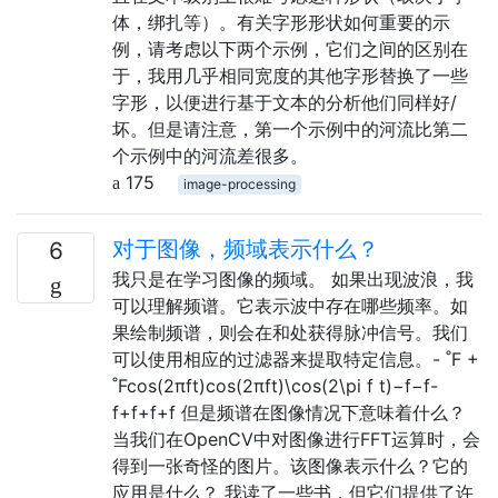
体，绑扎等）。有关字形形状如何重要的示
例，请考虑以下两个示例，它们之间的区别在
于，我用几乎相同宽度的其他字形替换了一些
字形，以便进行基于文本的分析他们同样好/
坏。但是请注意，第一个示例中的河流比第二
个示例中的河流差很多。
175
image-processing
对于图像，频域表示什么？
6
我只是在学习图像的频域。 如果出现波浪，我
可以理解频谱。它表示波中存在哪些频率。如
果绘制频谱，则会在和处获得脉冲信号。我们
可以使用相应的过滤器来提取特定信息。- ˚F +
˚Fcos(2πft)cos⁡(2πft)\cos(2\pi f t)−f−f-
f+f+f+f 但是频谱在图像情况下意味着什么？
当我们在OpenCV中对图像进行FFT运算时，会
得到一张奇怪的图片。该图像表示什么？它的
应用是什么？ 我读了一些书，但它们提供了许