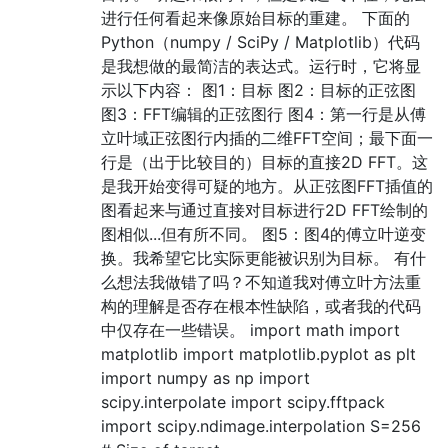
进行任何看起来像原始目标的重建。 下面的
Python（numpy / SciPy / Matplotlib）代码
是我想做的最简洁的表达式。运行时，它将显
示以下内容： 图1：目标 图2：目标的正弦图
图3：FFT编辑的正弦图行 图4：第一行是从傅
立叶域正弦图行内插的二维FFT空间；最下面一
行是（出于比较目的）目标的直接2D FFT。这
是我开始变得可疑的地方。从正弦图FFT插值的
图看起来与通过直接对目标进行2D FFT绘制的
图相似...但有所不同。 图5：图4的傅立叶逆变
换。我希望它比实际更能被识别为目标。 有什
么想法我做错了吗？不知道我对傅立叶方法重
构的理解是否存在根本性缺陷，或者我的代码
中仅存在一些错误。 import math import
matplotlib import matplotlib.pyplot as plt
import numpy as np import
scipy.interpolate import scipy.fftpack
import scipy.ndimage.interpolation S=256