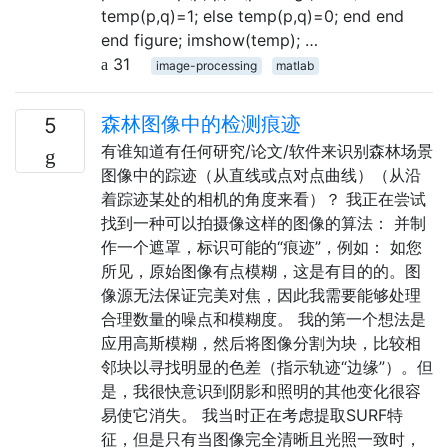
temp(p,q)=1; else temp(p,q)=0; end end
end figure; imshow(temp); …
31
image-processing
matlab
森林图像中的检测痕迹
5
有谁知道有任何研究/论文/软件来识别森林场景
图像中的踪迹（从直线或点对点曲线）（从沿
着踪迹某处的相机的角度来看）？ 我正在尝试
找到一种可以拍摄像这样的图像的算法： 并制
作一个遮罩，标识可能的“痕迹”，例如： 如您
所见，原始图像有点模糊，这是有目的的。图
像源无法保证完美对焦，因此我需要能够处理
合理数量的噪点和模糊度。 我的第一个想法是
应用高斯模糊，然后将图像分割为块，比较相
邻块以寻找明显的色差（指示轨迹“边缘”）。但
是，我很快意识到阴影和照明的其他变化很容
易使它消失。 我当时正在考虑提取SURF特
征，但是只有当图像完全清晰且光照一致时，