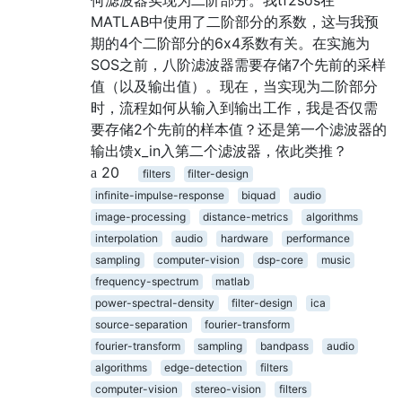
MATLAB中使用了二阶部分的系数，这与我预
期的4个二阶部分的6x4系数有关。在实施为
SOS之前，八阶滤波器需要存储7个先前的采样
值（以及输出值）。现在，当实现为二阶部分
时，流程如何从输入到输出工作，我是否仅需
要存储2个先前的样本值？还是第一个滤波器的
输出馈x_in入第二个滤波器，依此类推？
20
filters
filter-design
infinite-impulse-response
biquad
audio
image-processing
distance-metrics
algorithms
interpolation
audio
hardware
performance
sampling
computer-vision
dsp-core
music
frequency-spectrum
matlab
power-spectral-density
filter-design
ica
source-separation
fourier-transform
fourier-transform
sampling
bandpass
audio
algorithms
edge-detection
filters
computer-vision
stereo-vision
filters