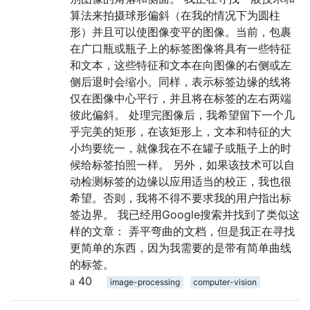
算法来拍摄球形偏斜（在我的情况下为圆柱
形）并且可以使图像变平的图像。当前，包裹
在广口瓶或瓶子上的标签图像将具有一些特征
和文本，这些特征和文本在向图像的右侧或左
侧后退时会缩小。同样，表示标签边缘的线将
仅在图像中心平行，并且将在标签的左右两端
彼此偏斜。 处理完图像后，我希望留下一个几
乎完美的矩形，在该矩形上，文本和特征的大
小均要统一，就像我在不在罐子或瓶子上的时
候给标签拍照一样。 另外，如果该技术可以自
动检测标签的边缘以应用适当的校正，我也很
希望。否则，我将不得不要求我的用户指出标
签边界。 我已经用Google搜索并找到了类似这
样的文章： 弄平弯曲的文档，但是我正在寻找
更简单的东西，因为我需要的是带有简单曲线
的标签。
40
image-processing
computer-vision