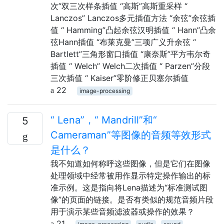
次”双三次样条插值 “高斯”高斯重采样 “
Lanczos” Lanczos多元插值方法 “余弦”余弦插
值 “ Hamming”凸起余弦汉明插值 “ Hann”凸余
弦Hann插值 “布莱克曼”三项广义升余弦 “
Bartlett”三角形窗口插值 “康奈斯”平方韦尔奇
插值 “ Welch” Welch二次插值 “ Parzen”分段
三次插值 “ Kaiser”零阶修正贝塞尔插值
22
image-processing
“ Lena”，“ Mandrill”和“
5
Cameraman”等图像的音频等效形式
是什么？
我不知道如何称呼这些图像，但是它们在图像
处理领域中经常被用作显示特定操作输出的标
准示例。这是指向将Lena描述为“标准测试图
像”的页面的链接。是否有类似的规范音频片段
用于演示某些音频滤波器或操作的效果？
21