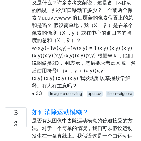
义是什么？许多参考文献说，这是窗口w移动
的幅度。那么窗口移动了多少？一个或两个像
素？uuuvvvwww 窗口覆盖的像素位置上的总
和是吗？ 假设简单地，我（X ，ÿ ）是在单个
像素的强度（X ，ÿ ）或在中心的窗口内的强
度的总和（X ，ÿ ）？
w(x,y)=1w(x,y)=1w(x,y) = 1I(x,y)I(x,y)I(x,y)
(x,y)(x,y)(x,y)(x,y)(x,y)(x,y) 根据Wiki，他们
说图像是2D，用I表示，然后要求考虑区域，然
后使用符号I （x ，y ）(x,y)(x,y)
(x,y)I(x,y)I(x,y)I(x,y) 我发现难以掌握数学解
释。有人有主意吗？
23
image-processing
opencv
linear-algebra
如何消除运动模糊？
3
是否有从图像中去除运动模糊的普遍接受的方
法。对于一个简单的情况，我们可以假设运动
发生在一条直线上。我假设这是一个由运动估