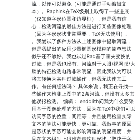
流，以便可以避免（可能是通过手动编辑文
本）。Raphink在TeX级别上取得了一些进展
（仅知道字形位置和边界框），但是我有信
心，检测河流的最佳方法是进行某些图像处理
（因为字形形状非常重要，TeX无法使用）。
。我尝试了多种方法从上述图像中提取河流，
但是我提出的应用少量椭圆形模糊的简单想法
似乎还不够好。我也试过Rad基于霍夫变换的
过滤，但是我也没有。河流对于人眼/视网膜/大
脑的特征检测电路非常明显，因此我认为可以
将其转换为某种过滤操作，但我无法使其工
作。有任何想法吗？ 具体来说，我正在寻找一
些操作来检测上图中的2条河流，但没有太多其
他误报检测。 编辑： endolith问我为什么要采
用基于图像处理的方法，因为在TeX中我们可以
访问字形的位置，间距等，并且使用检查实际
文本的算法可能更快，更可靠。我做事的原因
是形状的字形可能会影响河流的明显程度，并
且在文本级别上很难考虑这种形状（取决于字