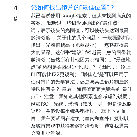
您如何找出镜片的“最佳位置”？
4
我已尝试使用Google搜索，但从未找到满意的
答案。 我听过一些摄影师抛出的“最佳点”一
词，表示镜头的光圈值，可以使镜头达到最高
的清晰度。 关于此的几个问题： 一般摄影知识
指出，光圈值越高（光圈越小），您将获得最
大的景深。这似乎“建议” f档越高，您的图像就
越清晰（当然所有其他因素都相同）。“最佳地
点”的构想是否胜过这个规则？（因此，理论上
f11可能比f22更锐利） “最佳点”是可以应用于
任何镜片的光学算法，还是与某些镜片制造的
特殊性有关？ 最后，如何确定定焦镜头的“最佳
点”？ 注意：我知道其他因素也会考虑到锐度，
例如ISO，光线，玻璃（镜头）等，但是请忽略
这些，并假设每个镜头都相同。 就上下文而
言，我主要试图在建筑（室内和室外）摄影以
及城市景观中获得极致的清晰度，通常我通常
会避开小景深。