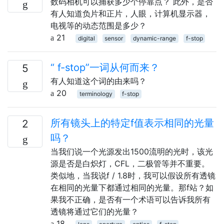
数码相机可以捕获多少个停靠点？ 此外，是否
有人知道负片和正片，人眼，计算机显示器，
电视等的动态范围是多少？
21
digital
sensor
dynamic-range
f-stop
“ f-stop”一词从何而来？
5
有人知道这个词的由来吗？
20
terminology
f-stop
所有镜头上的特定f值表示相同的光量
2
吗？
当我们说一个光源发出1500流明的光时，该光
源是否是白炽灯，CFL，二极管等并不重要。
类似地，当我说f / 1.8时，我可以假设所有透镜
在相同的光量下都通过相同的光量。那f站？如
果我不正确，是否有一个术语可以告诉我所有
透镜将通过它们的光量？
18