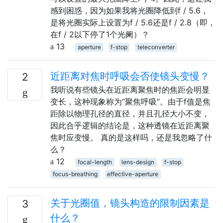
感到困惑，因为如果我将光圈降低到f / 5.6，
是将光圈实际上设置为f / 5.6还是f / 2.8（即，
在f / 2以下停了1个光阑）？
13
aperture
f-stop
teleconverter
近距离对焦时呼吸会否使镜头变慢？
2
我听说有些镜头在近距离聚焦时的焦距会明显
变长，这种现象称为“聚焦呼吸”。由于f值是焦
距除以物理孔径的直径，并且孔径大小不变，
因此合乎逻辑的结论是，这种透镜在近距离聚
焦时应变慢。 真的是这样吗，还是我忽略了什
么？
12
focal-length
lens-design
f-stop
focus-breathing
effective-aperture
关于光圈值，镜头构造的限制因素是
3
什么？