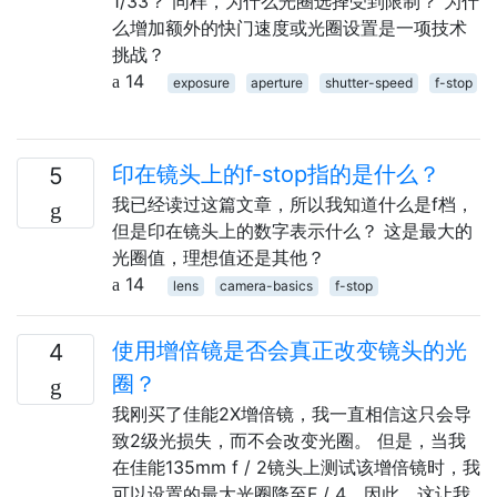
1/33？ 同样，为什么光圈选择受到限制？ 为什
么增加额外的快门速度或光圈设置是一项技术
挑战？
14
exposure
aperture
shutter-speed
f-stop
印在镜头上的f-stop指的是什么？
5
我已经读过这篇文章，所以我知道什么是f档，
但是印在镜头上的数字表示什么？ 这是最大的
光圈值，理想值还是其他？
14
lens
camera-basics
f-stop
使用增倍镜是否会真正改变镜头的光
4
圈？
我刚买了佳能2X增倍镜，我一直相信这只会导
致2级光损失，而不会改变光圈。 但是，当我
在佳能135mm f / 2镜头上测试该增倍镜时，我
可以设置的最大光圈降至F / 4。因此，这让我