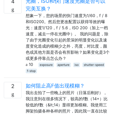
光圈，ISO和快门速度光圈是否可以
4
完美互换？
想象一下，您的场景的快门速度为1/60，f / 8
和ISO200。然后您更改配置以获得等效的曝
光：速度1/120，f / 5.6，ISO 200（加上一档
速度，减去一停在光圈中）。 我的问题是，除
了由于光圈变化引起的景深的明显变化以及速
度变化造成的模糊少之外，亮度，对比度，颜
色或其他方面是否会有所影响？如果变化是3个
或更多停靠点怎么办？
10
exposure
aperture
iso
shutter-speed
f-stop
如何阻止高F值出现模糊？
2
我出去拍了一些晚上的照片（日落后刚好），
我注意到在很多情况下，较高的f数（14+）比
较低的f数（&lt;14）显得更加模糊。我使用三
脚架拍摄各种各样的照片，因此我一直在比较