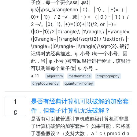
子位，每一个要么sss| ψs⟩|
ψs⟩|\psi_s\rangleñnn | 0⟩， | 1⟩， | +⟩=（ |
0⟩+ | 1⟩） / 2 –√，或| - ⟩ = （| 0 ⟩ - | 1 ⟩ ）/
2 –√。|0⟩, |1⟩, |+⟩=(|0⟩+|1⟩)/2, or |−⟩=
(|0⟩−|1⟩)/2.|0\rangle,\ |1\rangle,\ |+\rangle=
(|0\rangle+|1\rangle)/\sqrt{2},\ \text{or}\ |-
\rangle=(|0\rangle-|1\rangle)/\sqrt{2}. 银行
记得对的经典描述。ψ 小号 ⟩每一个小号。因
此，当| ψ 小号 ⟩被带回银行进行验证，该银行
可以测量每个量子位| ψ 小号 …
11
algorithm
mathematics
cryptography
cryptocurrency
quantum-money
是否有经典计算机可以破解的加密套
1
件，但量子计算机无法破解？
是否有可以被普通计算机或超级计算机而非量
子计算机破解的加密套件？ 如果可能，它将基
于哪些假设？（支持大数， a ^ c \ pmod d a