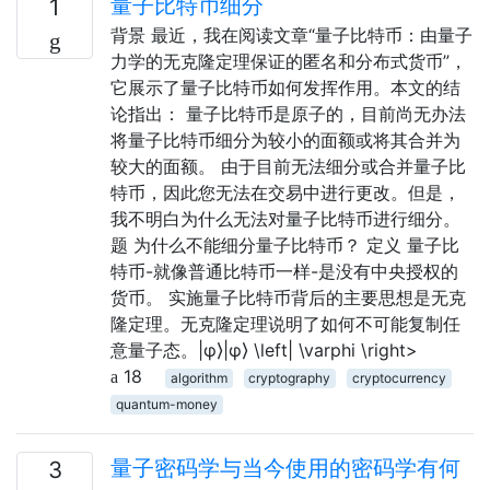
量子比特币细分
1
背景 最近，我在阅读文章“量子比特币：由量子
力学的无克隆定理保证的匿名和分布式货币”，
它展示了量子比特币如何发挥作用。本文的结
论指出： 量子比特币是原子的，目前尚无办法
将量子比特币细分为较小的面额或将其合并为
较大的面额。 由于目前无法细分或合并量子比
特币，因此您无法在交易中进行更改。但是，
我不明白为什么无法对量子比特币进行细分。
题 为什么不能细分量子比特币？ 定义 量子比
特币-就像普通比特币一样-是没有中央授权的
货币。 实施量子比特币背后的主要思想是无克
隆定理。无克隆定理说明了如何不可能复制任
意量子态。|φ⟩|φ⟩ \left| \varphi \right>
18
algorithm
cryptography
cryptocurrency
quantum-money
量子密码学与当今使用的密码学有何
3