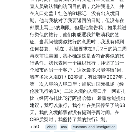
查人员确认我的访问目的后，允许我进入，并
在入口处盖上红色的B1标记，没有出入境日
期。他与我核对了我要返回的日期，但没有在
邮票上写上s的期限。但是他警告我，如果我进
行类似的旅行，他们将驱逐我并取消我的签
证。当我问他类似旅行的意思时，我没有得到
任何答复。 现在，我被要求在9月2日的第二周
再次前往美国，我不确定这是否符合类似的旅
行条件。我代表同一个组织旅行，拜访了另一
个城市的另一个客户，这次最多只能停留1周。
我有多次入境B1 / B2签证，有效期至2027年，
第一次入境的入境口岸：肯尼迪国际机场（经
伦敦飞行的BA）二次入境的入境口岸：阿布扎
比（经阿布扎比飞行阿提哈德） 希望您能提出
建议，我可以旅行。我今年在美国停留了约63
天。我的入境邮票都没有提到停留时间。在
CBP质疑时，我坚持了我的旅行计划。
50
visas
usa
customs-and-immigration