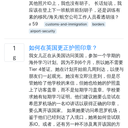
其他照片ID上，我也没有胡子。 长话短说，我
应该在登上下一班航班前刮胡子，还是训练有
素的移民/海关/航空公司工作人员看透胡须？
59
customs-and-immigration
borders
airport-security
如何在英国更正护照印章？
1
我女儿正在从美国访问英国，参加一个学期的
海外学习计划。因为不到6个月，所以她不需要
Tier 4签证。她在计划开始前几周到达，以便与
朋友们一起观光。她没有立即注意到，但是尽
管她给了他学校的来信，但她也给她的护照盖
上了访客盖章，而不是短期学习盖章。学校要
求她有短期学习证明。他们建议她要么尝试在
希思罗机场的一名IO讲话以获得正确的印章，
要么离开该国家。 如果她要访问希思罗机场，
鉴于他们已经到达了入境口，她将如何尝试联
系IO。或者，还有另一种不涉及离开该国的方