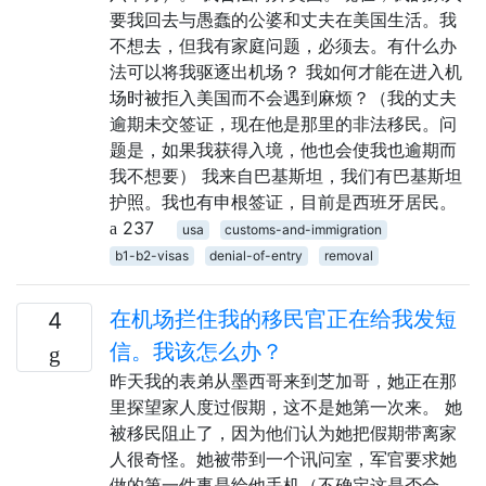
要我回去与愚蠢的公婆和丈夫在美国生活。我
不想去，但我有家庭问题，必须去。有什么办
法可以将我驱逐出机场？ 我如何才能在进入机
场时被拒入美国而不会遇到麻烦？（我的丈夫
逾期未交签证，现在他是那里的非法移民。问
题是，如果我获得入境，他也会使我也逾期而
我不想要） 我来自巴基斯坦，我们有巴基斯坦
护照。我也有申根签证，目前是西班牙居民。
237
usa
customs-and-immigration
b1-b2-visas
denial-of-entry
removal
在机场拦住我的移民官正在给我发短
4
信。我该怎么办？
昨天我的表弟从墨西哥来到芝加哥，她正在那
里探望家人度过假期，这不是她第一次来。 她
被移民阻止了，因为他们认为她把假期带离家
人很奇怪。她被带到一个讯问室，军官要求她
做的第一件事是给他手机（不确定这是否合