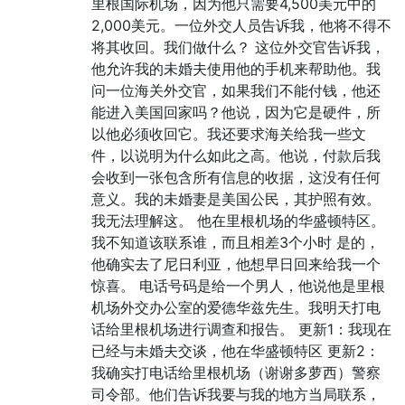
里根国际机场，因为他只需要4,500美元中的
2,000美元。一位外交人员告诉我，他将不得不
将其收回。我们做什么？ 这位外交官告诉我，
他允许我的未婚夫使用他的手机来帮助他。我
问一位海关外交官，如果我们不能付钱，他还
能进入美国回家吗？他说，因为它是硬件，所
以他必须收回它。我还要求海关给我一些文
件，以说明为什么如此之高。他说，付款后我
会收到一张包含所有信息的收据，这没有任何
意义。我的未婚妻是美国公民，其护照有效。
我无法理解这。 他在里根机场的华盛顿特区。
我不知道该联系谁，而且相差3个小时 是的，
他确实去了尼日利亚，他想早日回来给我一个
惊喜。 电话号码是给一个男人，他说他是里根
机场外交办公室的爱德华兹先生。我明天打电
话给里根机场进行调查和报告。 更新1：我现在
已经与未婚夫交谈，他在华盛顿特区 更新2：
我确实打电话给里根机场（谢谢多萝西）警察
司令部。他们告诉我要与我的地方当局联系，