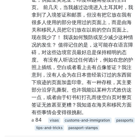
页。 前几天，当我越过边境进入土耳其时，我
拿到了入境签证和邮票，但没有把它放在我有
很多人使用的部分使用过的页面上，而是由海
关和移民人员把它们放在以前的空白页面上。
现在我少了！ 我该如何预防或至少减少这种情
况的发生？ 值得记住的是，这可能存在语言障
碍，对这些边境官员最好总是保持精明的态
度。 有没有人听说过任何诡计，例如在您的护
照上插纸，空白或者看上去有点像签证？我注
意到，没有人会为在日本曾经装订过的东西留
下痕迹的页面加盖印章。有一种存根，其主要
部分沿穿孔撕裂。也许我能以某种方式效仿这
一点，或者由于钉书钉打孔而使空白页对整页
签证无效甚至更糟？我知道在海关和移民方面
有些事情会变得很挑剔。
84
visas
customs-and-immigration
passports
tips-and-tricks
passport-stamps