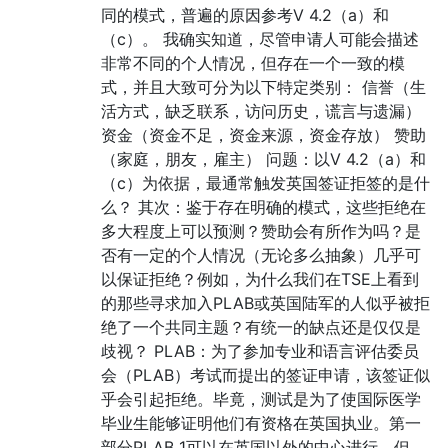
同的模式，普遍的原因参考V 4.2（a）和
（c）。 我确实知道，尽管申请人可能会描述
非常不同的个人情况，但存在一个一致的模
式，并且大致可分为以下特定类别： 信誉（生
活方式，缺乏联系，访问历史，谎言与遗漏）
资金（资金不足，资金来源，资金存放） 赞助
（家庭，朋友，雇主） 问题：以V 4.2（a）和
（c）为依据，最通常触发英国签证拒签的是什
么？ 其次：鉴于存在明确的模式，这些拒绝在
多大程度上可以预测？赞助会有所作为吗？是
否有一定的个人情况（无论多么抽象）几乎可
以保证拒绝？例如，为什么我们在TSE上看到
的那些寻求加入PLAB或英国陆军的人似乎被拒
绝了一个共同主题？有统一的缺点还是仅仅是
歧视？ PLAB：为了参加专业和语言评估委员
会（PLAB）考试而提出的签证申请，该签证似
乎会引起拒绝。毕竟，测试是为了使国际医学
毕业生能够证明他们有资格在英国执业。第一
部分PLAB 1可以在英国以外的中心进行。但