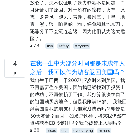
放心了。您不仅证明了暴力罪犯不是问题，而
且还证明了原因。对于所有的铰接，火车，冰
雹，龙卷风，飓风，雷暴，暴风雪，干旱，地
震，熊，狼，响尾蛇，狗，鳄鱼和其他东西，
犯罪分子不会流连忘返，因为他们认为这太危
险了。
73
usa
safety
bicycles
在我一生中大部分时间都是未成年人
4
之后，我可以作为游客返回美国吗？
我出生于巴西，于2007年7岁时来到美国。我
不再需要住在美国，因为我已经找到了投资上
的成功，不再依赖于工作。我打算很快在自己
的祖国购买房地产，但是我刚满18岁。 我能回
到美国看我的朋友和其他家庭成员吗？即使是
30天签证？而且，如果是这样，将来我仍然有
资格获得EB-5签证吗？我会被禁止入境吗？
68
visas
usa
overstaying
minors