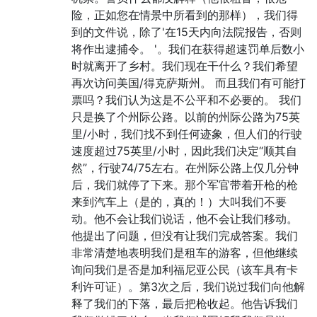
险，正如您在情景中所看到的那样），我们得
到的文件说，除了'在15天内向法院报告，否则
将作出逮捕令。 '。我们在获得超速罚单后数小
时就离开了乡村。我们现在干什么？我们希望
再次访问美国/得克萨斯州。 而且我们有可能打
票吗？我们认为这是不公平和不必要的。 我们
只是换了个州际公路。以前的州际公路为75英
里/小时，我们找不到任何迹象，但人们的行驶
速度超过75英里/小时，因此我们决定“顺其自
然”，行驶74/75左右。在州际公路上仅几分钟
后，我们就停了下来。那个军官带着开枪的枪
来到汽车上（是的，真的！）大叫我们不要
动。他不会让我们说话，他不会让我们移动。
他提出了问题，但没有让我们完成答案。我们
非常清楚地表明我们是租车的游客，但他继续
询问我们是否是加利福尼亚公民（该车具有卡
利许可证）。第3次之后，我们说过我们向他解
释了我们的下落，最后把枪收起。他告诉我们