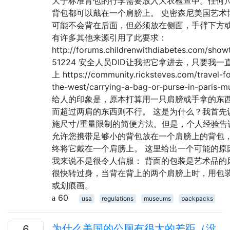
大于标准背包的行李需要放入大衣检查中。任何
背包都可以戴在一个肩膀上。 史密森尼美国艺术
可能不会背在后面，但必须放在侧面，手臂下方
有许多其他来源引用了此要求：
http://forums.childrenwithdiabetes.com/show
51224 安全人员DID让我把它拿进去，只要我
上 https://community.ricksteves.com/travel-f
the-west/carrying-a-bag-or-purse-in-paris-
给人的印象是，原本打算用一只肩膀或手拿的东
而超过两肩的东西则不行。 这是为什么？我首先
施尺寸/重量限制的简便方法。但是，个人经验告
允许您携带足够小的背包放在一个肩膀上的背包
终将它戴在一个肩膀上。 这里给出一个可能的原
我来说不是很令人信服： 背面的包装是艺术品的
很快转过身，当背在背上的两个肩膀上时，用包
或划痕画。
60
usa
regulations
museums
backpacks
为什么美国的公厕有很大的差距（没
6