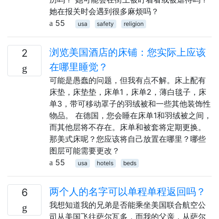
她在报关时会遇到很多麻烦吗？
55
usa
safety
religion
浏览美国酒店的床铺：您实际上应该
2
在哪里睡觉？
可能是愚蠢的问题，但我有点不解。床上配有
床垫，床垫垫，床单1，床单2，薄白毯子，床
单3，带可移动罩子的羽绒被和一些其他装饰性
物品。 在德国，您会睡在床单1和羽绒被之间，
而其他层将不存在。床单和被套将定期更换。
那美式床呢？您应该将自己放置在哪里？哪些
图层可能需要更改？
55
usa
hotels
beds
两个人的名字可以单程单程返回吗？
6
我想知道我的兄弟是否能乘坐美国联合航空公
司从美国飞往萨尔瓦多，而我的父亲，从萨尔