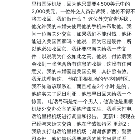
里根国际机场，因为他只需要4,500美元中的
2,000美元。一位外交人员告诉我，他将不得不
将其收回。我们做什么？ 这位外交官告诉我，
他允许我的未婚夫使用他的手机来帮助他。我
问一位海关外交官，如果我们不能付钱，他还
能进入美国回家吗？他说，因为它是硬件，所
以他必须收回它。我还要求海关给我一些文
件，以说明为什么如此之高。他说，付款后我
会收到一张包含所有信息的收据，这没有任何
意义。我的未婚妻是美国公民，其护照有效。
我无法理解这。 他在里根机场的华盛顿特区。
我不知道该联系谁，而且相差3个小时 是的，
他确实去了尼日利亚，他想早日回来给我一个
惊喜。 电话号码是给一个男人，他说他是里根
机场外交办公室的爱德华兹先生。我明天打电
话给里根机场进行调查和报告。 更新1：我现在
已经与未婚夫交谈，他在华盛顿特区 更新2：
我确实打电话给里根机场（谢谢多萝西）警察
司令部。他们告诉我要与我的地方当局联系，