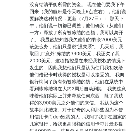
没有结清平衡所需的资金。 现在他们要我下午
回来（我的航班是今天晚上9点左右），他们说
要解决这种情况... 更新（7月27日）： 那天下
午，他们说一切都已调整，他们确实（从他们
一方）释放了所有被冻结的金额，我可以离开
了。 我显然想知道我欠他们的剩余2000美元
该怎么办，他们只是说“没关系”。 几天后，我
取回了“意外”冻结的3900美元，我还欠了我
2000美元。这项指控是在未经我授权的情况下
发生的，因此我想他们只是认为使用我初次给
他们借记卡时获得的授权是可以接受的。 我向
银行询问了所有仍被冻结的钱，他们在系统中
看到该冻结将在大约2周后自动到期，我想这意
味着他们实际上并未释放任何东西，除了我获
得的3,900美元之外他们的来信。 我认为这个
故事到此结束。对于好奇的人和那些因为不使
用信用卡而den毁我的人，我问了我所在国家的
几家银行，给我更高限额的信用卡每月最多提
供4,000欧元，这显然不是足以支付将来的这种