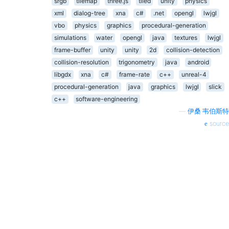
srgb
tilemap
three.js
tiled
unity
physics
xml
dialog-tree
xna
c#
.net
opengl
lwjgl
vbo
physics
graphics
procedural-generation
simulations
water
opengl
java
textures
lwjgl
frame-buffer
unity
unity
2d
collision-detection
collision-resolution
trigonometry
java
android
libgdx
xna
c#
frame-rate
c++
unreal-4
procedural-generation
java
graphics
lwjgl
slick
c++
software-engineering
—
伊桑·韦伯斯特
source