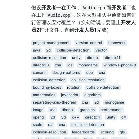
假设
开发者一
在工作，
而
开发者二
也
Audio.cpp
在工作
，这在大型团队中通常如何进
Audio.cpp
行管理以应对覆盖？（换句话说，要阻止
开发人
员2
打开文件，直到
开发人员1
完成）
project-management
version-control
teamwork
java
2d
collision-detection
vector
collision-resolution
unity
directx
directx11
directx10
xna
ios
monogame
windows-phone-8
xamarin
design-patterns
oop
xna
collision-detection
collision-resolution
bounding-boxes
rotation
collision-detection
mathematics
javascript
algorithm
separating-axis-theorem
xna
2d
monogame
image
xna
directx
graphics
performance
opengl
2d
3d
c++
directx11
unity
c#
scale
c#
xna
collision-detection
collision-resolution
leaderboards
scoring
glsl