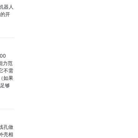
型机器人
样的开
00
能力范
它不需
（如果
核足够
线孔做
外壳相