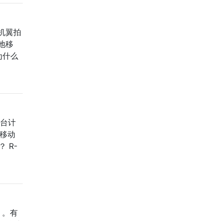
机翼拍
地移
为什么
一台计
作移动
 R-
）。有