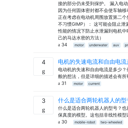
接的部分仍未受到保护。 漏入电
因为任何固体密封都不会使车轴移
正在考虑在电动机周围放置第二个
不习惯GIMP）： 这可能会阻止泄
性能的情况下防止水泄漏到电机中
己的马达水密的方法）
34
motor
underwater
auv
pr
电机的失​​速电流和自由电
4
电动机的失速和自由电流是多少？
般的想法，但是详细的描述会有所
31
motor
current
什么是适合两轮机器人的型
3
什么是适合两轮机器人的型号？也
保真度的模型。这包括非线性模型
30
mobile-robot
two-wheeled