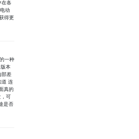
中在各
的电动
获得更
中的一种
x版本
内部差
道 连
面真的
发，可
用途是否