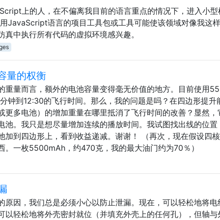
aScript上的人，在不偏离我目前的语言重点的情况下，进入小
JavaScript语言的项目工具包或工具可能使该领域对像我这
仿真中执行所有代码的虚拟环境感兴趣。
ges
量/容量的权衡
的重量而言，额外的电池容量变得毫无价值的地方。目前使用55
得12分钟到12:30的飞行时间。那么，我的问题是吗？在四边形提升
或更多电池）的增加重量在哪里抵消了飞行时间的改善？显然，
电池。我只是想尽量增加连续的播放时间。我试图找出线的位置
池加到四边形上，看到收益递减。谢谢！ （再次，现在假设四
。一枚5500mAh，约470克，我的最大油门约为70％）
漏
的原因，我们总是必须小心以防止泄漏。现在，可以轻松地将电
可以轻松地将外壳密封就位（并填充外壳上的任何孔），但轴与