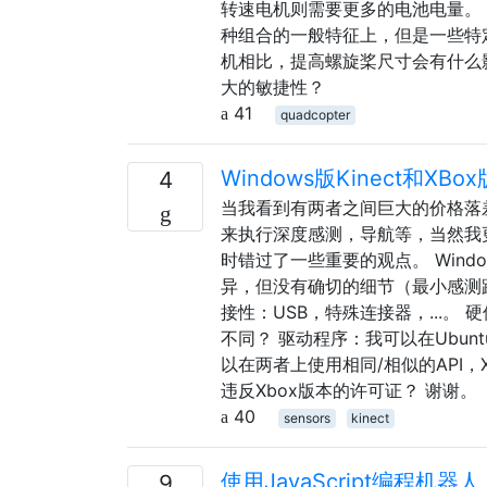
转速电机则需要更多的电池电量。
种组合的一般特征上，但是一些特
机相比，提高螺旋桨尺寸会有什么影
大的敏捷性？
41
quadcopter
Windows版Kinect和XB
4
当我看到有两者之间巨大的价格落差$ 2
来执行深度感测，导航等，当然我更喜
时错过了一些重要的观点。 Win
异，但没有确切的细节（最小感测距
接性：USB，特殊连接器，...
不同？ 驱动程序：我可以在Ubunt
以在两者上使用相同/相似的API，
违反Xbox版本的许可证？ 谢谢。
40
sensors
kinect
使用JavaScript编程机器人
9