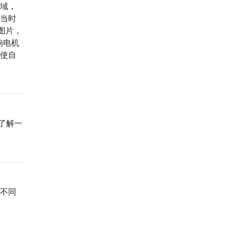
区域，
我当时
图片，
响电机
种使自
了解一
用不同