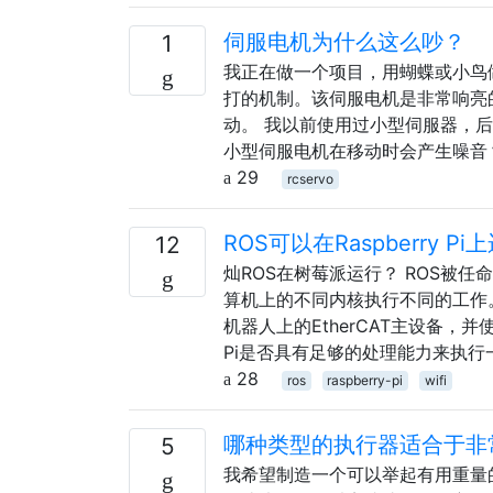
伺服电机为什么这么吵？
1
我正在做一个项目，用蝴蝶或小鸟
打的机制。该伺服电机是非常响亮
动。 我以前使用过小型伺服器，
小型伺服电机在移动时会产生噪音？
29
rcservo
ROS可以在Raspberry P
12
灿ROS在树莓派运行？ ROS被
算机上的不同内核执行不同的工作。这些
机器人上的EtherCAT主设备，并使
Pi是否具有足够的处理能力来执行一
28
ros
raspberry-pi
wifi
哪种类型的执行器适合于非
5
我希望制造一个可以举起有用重量的