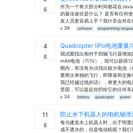
作为一个将大部分时间都花在Jav
的最佳途径是什么？ 是否有任何使用
发人员更容易上手？我什至会对在
39
software
programming-langua
Quadcopter liPo电池重
4
我试图找出相对于四轴飞行器增加
mAh电池（11.1V），我可以获
围内，有没有办法找出较大电池（
要两次单独的飞行，即降落和交换
我已经越过线的话），将更大的电
坚固，可以提起你扔给它的任何东西
34
battery
quadcopter
power
防止水下机器人的电机轴泄
11
每当建造水上机器人时，出于明显
成不透水的，但是电动机呢？我们