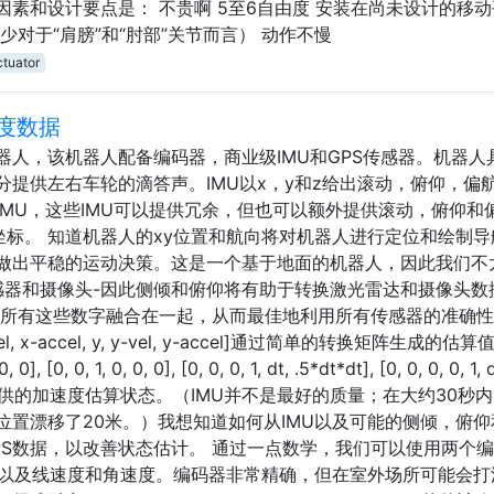
素和设计要点是： 不贵啊 5至6自由度 安装在尚未设计的移
对于“肩膀”和“肘部”关节而言） 动作不慢
ctuator
度数据
人，该机器人配备编码器，商业级IMU和GPS传感器。机器人
提供左右车轮的滴答声。IMU以x，y和z给出滚动，俯仰，偏
MU，这些IMU可以提供冗余，但也可以额外提供滚动，俯仰和
z坐标。 知道机器人的xy位置和航向将对机器人进行定位和绘制
做出平稳的运动决策。这是一个基于地面的机器人，因此我们不
感器和摄像头-因此侧倾和俯仰将有助于转换激光雷达和摄像头数
将所有这些数字融合在一起，从而最佳地利用所有传感器的准确
x-accel, y, y-vel, y-accel]通过简单的转换矩阵生成的估算值：
0, 0], [0, 0, 1, 0, 0, 0], [0, 0, 0, 1, dt, .5*dt*dt], [0, 0, 0, 0, 1, d
仅根据IMU提供的加速度估算状态。（IMU并不是最好的质量；在大约30秒
位置漂移了20米。）我想知道如何从IMU以及可能的侧倾，俯仰
PS数据，以改善状态估计。 通过一点数学，我们可以使用两个
，以及线速度和角速度。编码器非常精确，但在室外场所可能会打