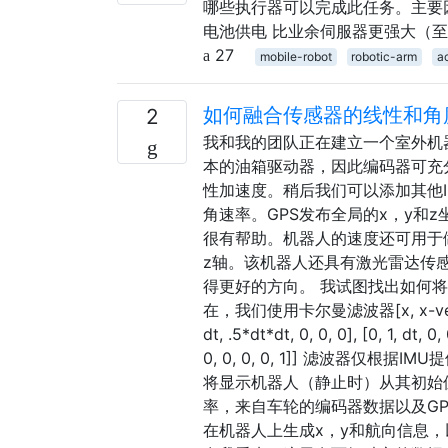
哪些执行器可以完成此任务。主要因
电池供电 比业余伺服器更强大（至少
27
mobile-robot
robotic-arm
a
如何融合传感器的线性和角
2
我和我的团队正在建立一个室外机器
本的油箱驱动器，因此编码器可充分
性加速度。稍后我们可以添加其他I
角速率。GPS发布全局的x，y和
很有帮助。机器人的速度还可用于
z轴。该机器人还具有激光雷达传
得更好的方向。 我试图找出如何
在，我们使用卡尔曼滤波器[x, x-vel, 
dt, .5*dt*dt, 0, 0, 0], [0, 1, dt, 0, 
0, 0, 0, 0, 1]] 滤波器
将显示机器人（静止时）从其初始
率，来自车轮的编码器数据以及G
在机器人上生成x，y和航向信息