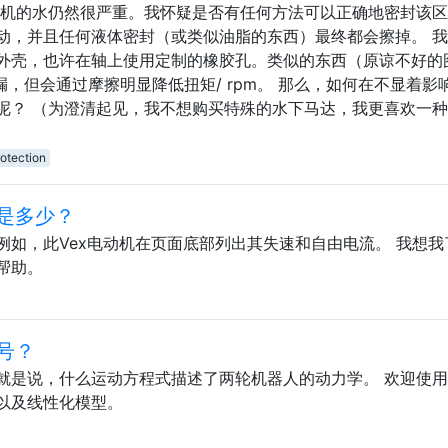
动机的水仍然很严重。我怀疑是否有任何方法可以正确地密封该
动，并且任何液体密封（或类似油脂的东西）最终都会擦掉。 
外壳，也许在轴上使用定制的橡胶孔。类似的东西（原谅不好的
漏，但会通过摩擦明显降低扭矩/ rpm。 那么，如何在不显着影
呢？ （为澄清起见，我不想购买特殊的水下马达，我更喜欢一
otection
流是多少？
例如，此Vex电动机在页面底部列出其失速和自由电流。 我想我
帮助。
号？
就是说，什么运动方程式描述了两轮机器人的动力学。 欢迎使
以及线性化模型。