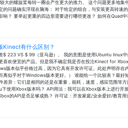
 较大的螺旋桨每转一圈会产生更大的推力。 这个问题更多地集
定的问题确实浮现在脑海： 对于给定的组合，与安装更高转速
响？ 要举起更重的四边形需要进行哪些更改？ 如何在Quad中
ox版Kinect有什么区别？
23 VS $ 99（亚马逊）。 我的意图是使用Ubuntu linux
欢便宜的产品。但是我不确定我是否在投注Kinect for Xbo
dows版本似乎价格过高，因为它具有开发许可证。此处声明存在
离似乎对于Windows版本更好。） 谁能给一个比较表？最好知
。 硬件差异：它们是相同的还是在重量，能耗，速度，感应范围等方
u下使用Xbox版本吗？ API用法：我可以在Xbox版本上进行开
Xbox的API是否足够成熟？ 许可证：开发家庭/业余爱好/教育