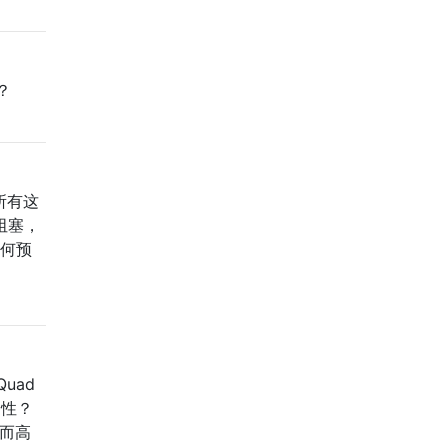
？
所有这
阻塞，
如何预
uad
捷性？
，而高