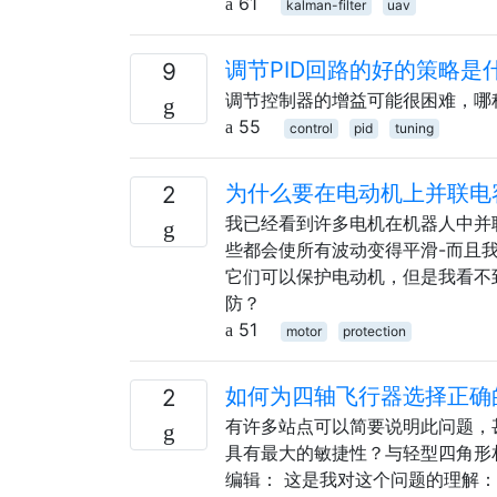
61
kalman-filter
uav
调节PID回路的好的策略是
9
调节控制器的增益可能很困难，哪
55
control
pid
tuning
为什么要在电动机上并联电
2
我已经看到许多电机在机器人中并
些都会使所有波动变得平滑-而且
它们可以保护电动机，但是我看不
防？
51
motor
protection
如何为四轴飞行器选择正确
2
有许多站点可以简要说明此问题，
具有最大的敏捷性？与轻型四角形
编辑： 这是我对这个问题的理解