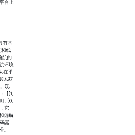
动平台上
具有基
航和线
偏航的
导航环境
太在乎
据以获
性。现
 [[1,
t], [0,
内，它
和偏航
编码器
滑。