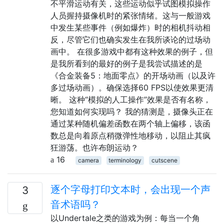
不平滑运动有关，这些运动似乎试图模拟操作
人员握持摄像机时的紧张情绪。这与一般游戏
中发生某些事件（例如爆炸）时的相机抖动相
反，尽管它们也确实发生在我所谈论的过场动
画中。 在很多游戏中都有这种效果的例子，但
是我所看到的最好的例子是我尝试描述的是
《合金装备5：地面零点》的开场动画（以及许
多过场动画）。确保选择60 FPS以使效果更清
晰。 这种“模拟的人工操作”效果是否有名称，
您知道如何实现吗？ 我的猜测是，摄像头正在
通过某种随机偏差函数在两个轴上偏移，该函
数总是向着原点稍微弹性地移动，以阻止其疯
狂游荡。也许布朗运动？
16
camera
terminology
cutscene
逐个字母打印文本时，会出现一个声
3
音术语吗？
以Undertale之类的游戏为例：每当一个角