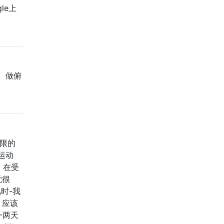
le上
。
。做俯
限的
运动
。在受
觉很
时-我
，应该
一两天