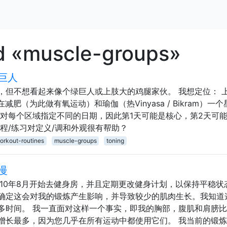
d «muscle-groups»
巨人
，但不想看起来像个绿巨人或上肢大的鸡腿家伙。 我想定位： 
减肥（为此做有氧运动）和瑜伽（热Vinyasa / Bikram）一
针对每个区域指定不同的日期，因此第1天可能是核心，第2天可
程/练习对定义/调和外观很有帮助？
orkout-routines
muscle-groups
toning
慢
10年8月开始去健身房，并且定期更改健身计划，以保持平稳状
确定这会对我的锻炼产生影响，并导致较少的肌肉生长。我知道
多时间。 我一直面对这样一个事实，即我的胸部，腹肌和肩膀
增长最多，因为您几乎在所有运动中都使用它们。 我当前的锻