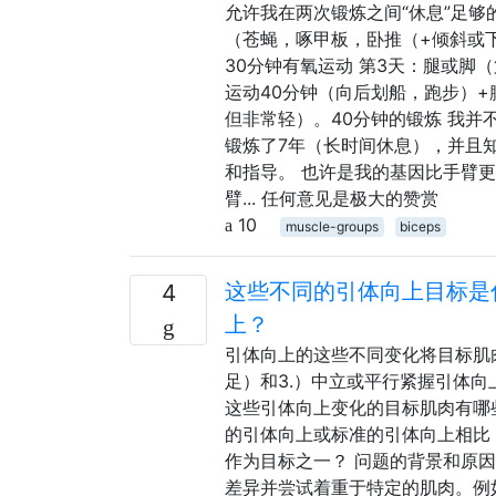
允许我在两次锻炼之间“休息”足够
（苍蝇，啄甲板，卧推（+倾斜或下降
30分钟有氧运动 第3天：腿或脚（
运动40分钟（向后划船，跑步）+
但非常轻）。40分钟的锻炼 我
锻炼了7年（长时间休息），并且知道
和指导。 也许是我的基因比手臂
臂... 任何意见是极大的赞赏
10
muscle-groups
biceps
这些不同的引体向上目标是
4
上？
引体向上的这些不同变化将目标肌肉
足）和3.）中立或平行紧握引体向
这些引体向上变化的目标肌肉有哪
的引体向上或标准的引体向上相比
作为目标之一？ 问题的背景和原
差异并尝试着重于特定的肌肉。例