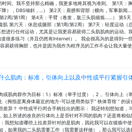
的时间。我不坚持那么精确，我更多地将其视为准则。 第1天：
），DBS倾斜，...） 第2天：肩膀和背部（横向，军事新闻…
第2周/第1周） 第4天：手臂（卷发，肱三头肌锻炼……） 第5
腹肌 第六天：休息或腿部（第1周/第2周） 第7天：轻度运动（
并不想进行任何运动，尤其是让我更容易获得二头肌肌肉的运动。
很多练习（并且仍然有Internet）。 我会很高兴的是得到一
更容易获得胸部，也许是因为我作为程序员的工作不会让我大量
什么肌肉：标准，引体向上以及中性或平行紧握引
或肌肉群作为目标：1.）标准（举手过度），2 。引体向上（
上（拇指是离身体最近的地方-可以使用类似于“ 铁体育馆 ” 的设
些差异？ 中性或平行闭合手柄拉出的图示： 我还特别想知道，
，如上所述的改良的引体向上是否针对不同的肌肉？还是将相似
因：我想知道哪些上拉差异针对的是肌肉，因此我可以在锻炼中
如，如果我的二头肌需要工作（我需要这样做），那么我可以选