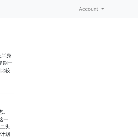
Account
上半身
个星期一
能比较
态。
这一
比二头
炼计划