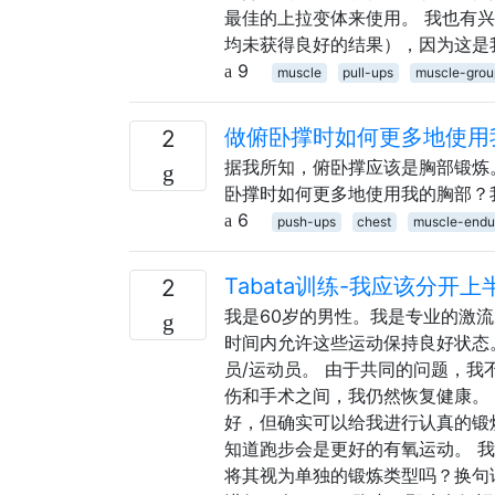
最佳的上拉变体来使用。 我也有兴趣
均未获得良好的结果），因为这是
9
muscle
pull-ups
muscle-grou
做俯卧撑时如何更多地使用
2
据我所知，俯卧撑应该是胸部锻炼
卧撑时如何更多地使用我的胸部？
6
push-ups
chest
muscle-endu
Tabata训练-我应该分开
2
我是60岁的男性。我是专业的激
时间内允许这些运动保持良好状态
员/运动员。 由于共同的问题，
伤和手术之间，我仍然恢复健康。 
好，但确实可以给我进行认真的锻
知道跑步会是更好的有氧运动。 我
将其视为单独的锻炼类型吗？换句话