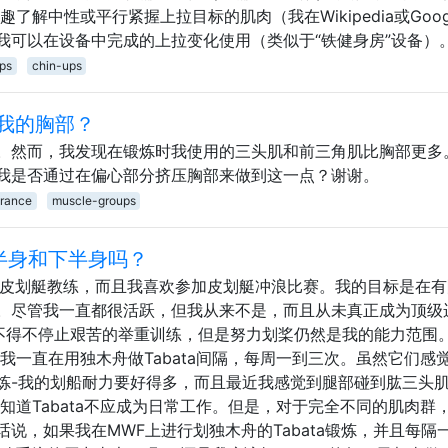
了解中性或平行紧握上拉目标的肌肉（我在Wikipedia或Goog
我可以在设备中完成的上拉变化使用（类似于“铁健身房”设备）
ps
chin-ups
我的胸部？
。然而，我发现在锻炼时我使用的三头肌和前三角肌比胸部更多
我是否通过在偏心部分挤压胸部来做到这一点？谢谢。
rance
muscle-groups
上半身和下半身吗？
流皮划艇教练，而且我喜欢参加皮划艇冲浪比赛。我的目标是在有
。尽管我一直都很活跃，但我从来不是，而且从未真正成为顶级
我不得不停止艰苦的举重训练，但是努力划桨仍然是我的能力范围
我一直在用独木舟做Tabata间隔，每周一到三次。虽然它们感
炼-我的划船耐力要好得多，而且最近我感觉到腿部碰到肱三头肌
知道Tabata不应成为日常工作。但是，对于完全不同的肌肉群
说，如果我在MWF上进行划独木舟的Tabata锻炼，并且每隔