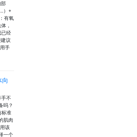
胸部
…）+
天：有氧
总体，
我已经
些建议
使用手
体向
举手不
备吗？
与标准
的肌肉
使用该
择一个