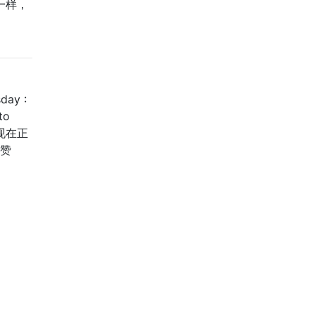
一样，
day :
to
我现在正
示赞