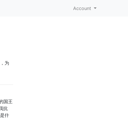
Account
动，为
的国王
我抗
陷是什