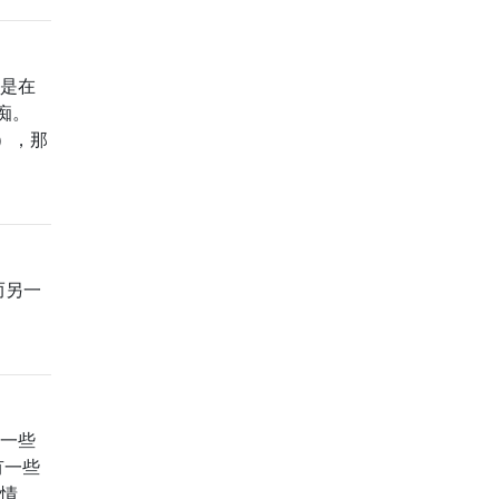
不是在
痴。
），那
而另一
在一些
有一些
殊情