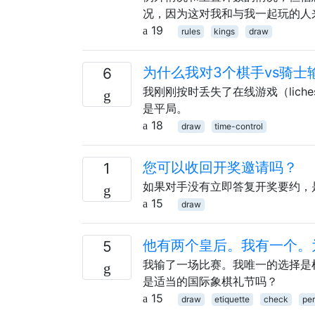
况，因为这对我和与我一起玩的人
19
rules
kings
draw
为什么我对3个棋手vs骑
6
我刚刚按时丢失了在线游戏（lich
是平局。
18
draw
time-control
您可以收回开奖邀请吗？
1
如果对手没有立即答复开奖要约，
15
draw
他有两个皇后。我有一个。
5
我输了一场比赛。我唯一的选择是
是适当的国际象棋礼节吗？
15
draw
etiquette
check
per