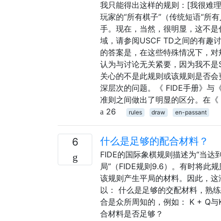
我只能得出这样的规则：[我很难理
玩家的“所有棋子”（传统短语“所
手。现在，当然，很明显，这不是
域，请参阅USCF TD之间的有趣
的答案是，在这些特殊情况下，对
认为与讨论无关紧要，因为我不是Sta
关心的不是此规则或该规则是否会
深层次的问题。《 FIDE手册》
准则之间做出了明显的区分。在《 
26
rules
draw
en-passant
什么是足够的配合材料？
6
FIDE的国际象棋规则描述为“当
局”（FIDE规则9.6）。有时将
该规则产生平局的材料。因此，这
以： 什么是足够的交配材料，熟
合是众所周知的，例如： K + Q与K K
合材料是否足够？