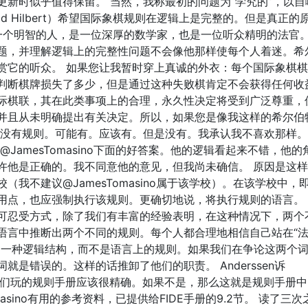
更新时似乎值得保留。 当然，我称最初的问题为“学究的”，以自
id Hilbert）希望国际象棋规则在逻辑上是完整的。但是真正的
ert）是一个明智的人，是一位深厚的数学家，也是一位听众精明的法官
题，并理解逻辑上的完整性问题不会像他那样使每个人着迷。希
赏它的听众。 如果您让我暂时穿上真诚的外衣：每个国际象棋
判断棋牌损失了多少，但是通过这种失败棋肯定不会获得任何收
际棋联，其在此类事项上的合理，永久性决定将受到广泛尊重，
并且从未明确提出有关决定。所以，如果您是像我这样的希尔伯
 没有规则。可能有。应该有。但是没有。我承认我不喜欢那样。
JamesTomasino下面的好答案。他的逻辑看起来不错，他的
许他是正确的。我不同意他的意见，但我尚未确信。 原因是这
我不建议@JamesTomasino属于该学校）。在该学校中，
用点，也应强制执行该规则。更确切地说，将执行规则的语言。
可忍受方式，除了我们有丰富的经验表明，在这种情况下，两个
语言中推断出两个不同的规则。每个人都合理地相信自己站在“
是一种逻辑结构，而不是语言上的规则。如果我们在争论这两个
是错误的。这样的话推卸了他们的职责。 Anderssen诉
但是，他们玩的规则手册应该很精确。如果不是，那么这就是规则手册
masino有用的参考资料，已提供给FIDE手册的9.2节。 读了三