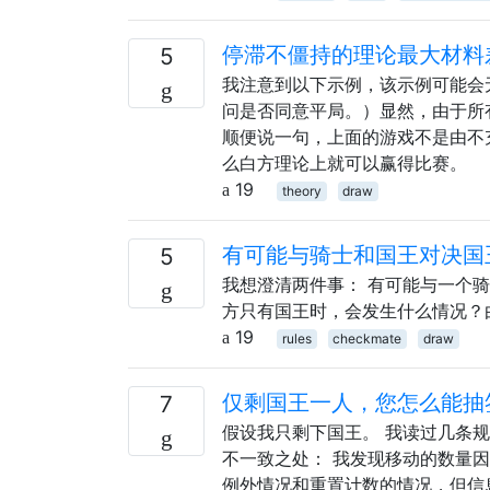
停滞不僵持的理论最大材料
5
我注意到以下示例，该示例可能会
问是否同意平局。）显然，由于所
顺便说一句，上面的游戏不是由不
么白方理论上就可以赢得比赛。
19
theory
draw
有可能与骑士和国王对决国
5
我想澄清两件事： 有可能与一个
方只有国王时，会发生什么情况？
19
rules
checkmate
draw
仅剩国王一人，您怎么能抽
7
假设我只剩下国王。 我读过几条
不一致之处： 我发现移动的数量因
例外情况和重置计数的情况，但信