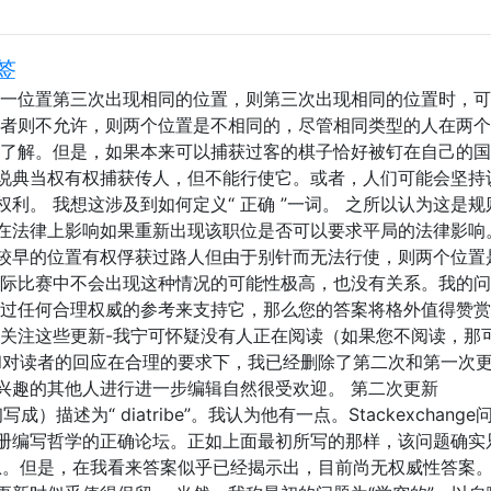
签
同一位置第三次出现相同的位置，则第三次出现相同的位置时，
后者则不允许，则两个位置是不相同的，尽管相同类型的人在两
常了解。但是，如果本来可以捕获过客的棋子恰好被钉在自己的
说典当权有权捕获传人，但不能行使它。或者，人们可能会坚持
利。 我想这涉及到如何定义“ 正确 ”一词。 之所以认为这是规
在法律上影响如果重新出现该职位是否可以要求平局的法律影响
较早的位置有权俘获过路人但由于别针而无法行使，则两个位置
实际比赛中不会出现这种情况的可能性极高，也没有关系。我的
通过任何合理权威的参考来支持它，那么您的答案将格外值得赞赏
再关注这些更新-我宁可怀疑没有人正在阅读（如果您不阅读，那
和对读者的回应在合理的要求下，我已经删除了第二次和第一次
兴趣的其他人进行进一步编辑自然很受欢迎。 第二次更新
成）描述为“ diatribe”。我认为他有一点。Stackexchange问​
册编写哲学的正确论坛。正如上面最初所写的那样，该问题确实
息。但是，在我看来答案似乎已经揭示出，目前尚无权威性答案