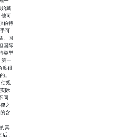
嘲一
原始戴
。他可
尔伯特
棋手可
益。国
但国际
特类型
 第一
角度很
样的。
即使规
 实际
不同
法律之
词的含
中的真
次之后，