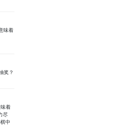
意味着
抽奖？
意味着
力尽
象棋中