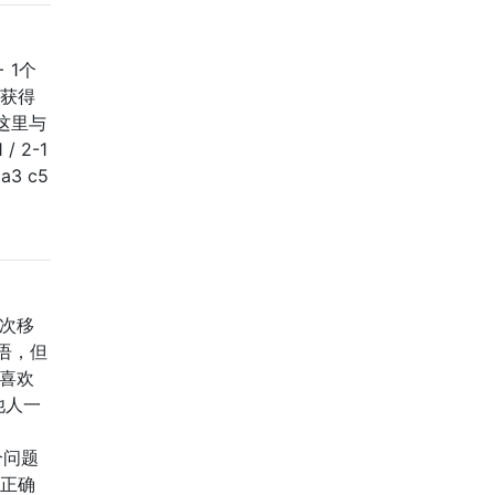
 1个
了获得
这里与
/ 2-1
Na3 c5
5次移
语，但
我喜欢
他人一
个问题
我正确