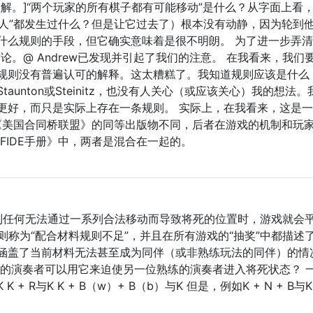
解。]“两个玩家的所有棋子都有可能移动”是什么？从字面上看
有人”都发生过什么？但是让它过去了）根本没有动静，因为轮到
什么规则的手段，但它确实意味着是很不明朗。 为了进一步弄
讨论。@ Andrew已发现并引起了我们的注意。 在我看来，我们
规则没有普遍认可的解释。这太糟糕了。我知道规则应该是什么
unton或Steinitz，也没有人关心（或应该关心）我的想法。
更好，而只是实际上存在一条规则。 实际上，在我看来，这是
与《美国合同桥联盟》的同等出版物不同，后者在游戏的机制和玩
FIDE手册》中，两者是混合在一起的。
达到任何无法通过一系列合法移动而导致将死的位置时，游戏就会
此规则称为“配合材料规则不足”，并且在所有游戏的“抽奖”中都描述
涵盖了当前材料无法甚至成为同伴（或非熟练玩法的同伴）的情
练的演奏者可以用它来迫使另一位熟练的演奏者进入将死状态？ 
 + R与K K + B（w）+ B（b）与K 但是，例如K + N + B与