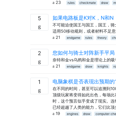
23
rules
checkmate
draw
m
如果电路板是K对K，N和
5
不可能迫使国王与国王，国王，骑
适用50移动规则，或者材料不足
21
endgame
rules
theory
ch
您如何与骑士对阵新手平局
2
奈特和金vs乌鸦和金是理论上的
21
endgame
draw
knights
r
电脑象棋是否表现出预期的“
1
在不同的时间，甚至可以追溯到10
顶级玩家将变得如此出色，每场比赛
时，这个预言似乎变成了现实。连
已经超越了人类的能力，它们比顶
19
engines
draw
computer-che