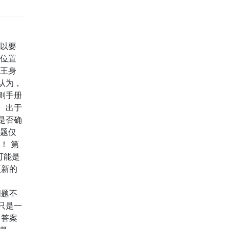
可以要
个位置
国王身
认为，
则手册
。出于
是否确
问题仅
！ 第
可能是
更新的
​题不
只是一
。答案