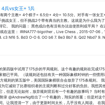
4兵vs女王+ 1兵
个主教+ 4个棋子= 6.5分+ 4分= 10.5分。对手有一张女王+
新手挑战女王，但不挑战2个带有典当的主教。这就是为什么我为
它。 我的问题： 黑色或白色有没有办法迫使胜利或平局？ 在
： IRINA777-bigother，Live Chess，2015-07-06，1 
 4. c3 Nf6 5. Bd3 O-O 6. OO b6 7. Be3 Bb7 8. Qd2 Nbd7 9. 
第四版中试用了175步的平局规则。这个有趣的规则在完成17
家都已平局。（该规则还包括有关一种国际象棋时钟的一些惯用
方规则的第五版中，美国国际象棋联合会放弃了175条规则。 
，因为它减轻了比赛组织者的主观判断和过分好客的负担。我想其
它，但是无论如何，放弃规则背后有一个有趣的故事吗？ 当时有
附录 @AndrewNg给出了一个有趣的，翔实的答案；但是对这
同。让我澄清一下，由于更新时间太长，几乎没有人阅读。 在