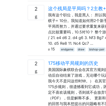
这个残局是平局吗？2主教+ 
2
我有这个职位，我是黑人： 所以我有两
棋子= 10分。我知道如何用2个
平局而努力，并通过要求重复来获得
点比较重要吗，10.5对10？ 整个游戏在这里
/ 21. e4 d6 2. d4 g6 3. Nf3 Bg7
10. d5 Re8 11. Nc4 Qc7 …
15
endgame
draw
bishop-pair
175移动平局规则的历史
2
美国国际象棋联合会在其官方规则的
动后自动结束了游戏，无论哪个玩
我今天不是问这些时钟。） 在其官
175步规则，很遗憾看到它成功
定不喜欢该规则，否则就不会放弃
（PDF），但是解释不多。 更新和
的回答与我本想提出的问题略有不