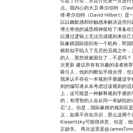
引起了讨论，并且讨论第一次进行
点。我内心的大卫·希尔伯特（Dav
维·希尔伯特（David Hilb
以以幽默感和轻触感来解决这些问
博士将他的诚恳精神留给了准备欣
以通过逻辑上无法完成规则来自己
际象棋国际组织有一个机构，即国
棋联似乎陷入了无尽的丑闻之中，
的人，那您就被困住了，不是吗？
次更新 建议所有有兴趣的读者推荐@
吸引人，他的判断似乎很合理，也
我承认不存在一本规则手册建设学校（
则的编写者从未考虑过该规则的适
上，这可能是一种解释规则手册的
的，有理智的人会从同一有缺陷的
石”上。但是，国际象棋的规则应
义，如果不存在共识，那么这两个词就
Kieseritzky可能很诗意。
正缺失。 再次这里是@JamesTo