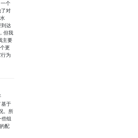
，一个
他了对
清水
要到达
，但我
我主要
一个更
家行为
平
了基于
况。所
一些组
K的配