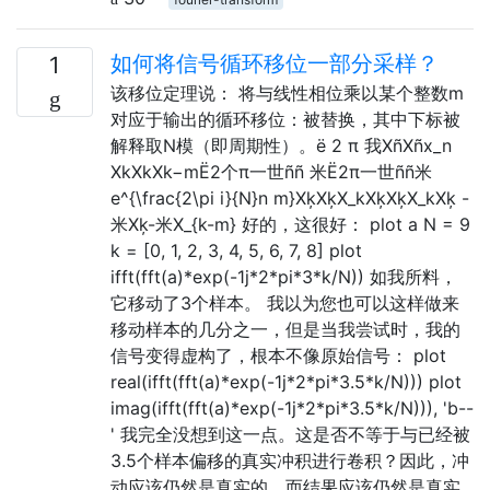
如何将信号循环移位一部分采样？
1
该移位定理说： 将与线性相位乘以某个整数m
对应于输出的循环移位：被替换，其中下标被
解释取N模（即周期性）。ë 2 π 我XñXñx_n
XkXkXk−mË2个π一世ññ 米Ë2π一世ññ米
e^{\frac{2\pi i}{N}n m}XķXķX_kXķXķX_kXķ -
米Xķ-米X_{k-m} 好的，这很好： plot a N = 9
k = [0, 1, 2, 3, 4, 5, 6, 7, 8] plot
ifft(fft(a)*exp(-1j*2*pi*3*k/N)) 如我所料，
它移动了3个样本。 我以为您也可以这样做来
移动样本的几分之一，但是当我尝试时，我的
信号变得虚构了，根本不像原始信号： plot
real(ifft(fft(a)*exp(-1j*2*pi*3.5*k/N))) plot
imag(ifft(fft(a)*exp(-1j*2*pi*3.5*k/N))), 'b--
' 我完全没想到这一点。这是否不等于与已经被
3.5个样本偏移的真实冲积进行卷积？因此，冲
动应该仍然是真实的，而结果应该仍然是真实