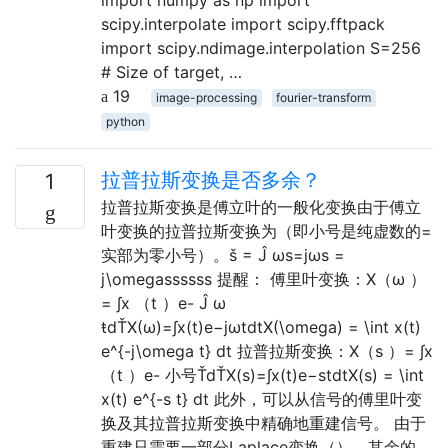
scipy.interpolate import scipy.fftpack
import scipy.ndimage.interpolation S=256
# Size of target, …
19
image-processing
fourier-transform
python
拉普拉斯变换是否多余？
1
拉普拉斯变换是傅立叶的一般化变换由于傅立
叶变换的拉普拉斯变换为（即小号是纯虚数的=
实部为零小号）。š = Ĵ ωs=jωs =
j\omegassssss 提醒： 傅里叶变换：X（ω ）
= ∫x （t ）e- Ĵ ω
ŧdŤX(ω)=∫x(t)e−jωtdtX(\omega) = \int x(t)
e^{-j\omega t} dt 拉普拉斯变换：X（s ）= ∫x
（t ）e- 小号ŤdŤX(s)=∫x(t)e−stdtX(s) = \int
x(t) e^{-s t} dt 此外，可以从信号的傅里叶变
换及其拉普拉斯变换中精确地重建信号。 由于
重建只需要一部分Laplace变换（），其余的