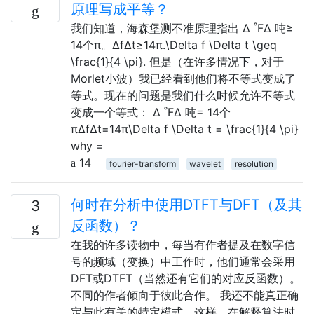
原理写成平等？
我们知道，海森堡测不准原理指出 Δ ˚FΔ 吨≥
14个π。ΔfΔt≥14π.\Delta f \Delta t \geq
\frac{1}{4 \pi}. 但是（在许多情况下，对于
Morlet小波）我已经看到他们将不等式变成了
等式。现在的问题是我们什么时候允许不等式
变成一个等式： Δ ˚FΔ 吨= 14个
πΔfΔt=14π\Delta f \Delta t = \frac{1}{4 \pi}
why =
14
fourier-transform
wavelet
resolution
何时在分析中使用DTFT与DFT（及其
3
反函数）？
在我的许多读物中，每当有作者提及在数字信
号的频域（变换）中工作时，他们通常会采用
DFT或DTFT（当然还有它们的对应反函数）。
不同的作者倾向于彼此合作。 我还不能真正确
定与此有关的特定模式。这样，在解释算法时