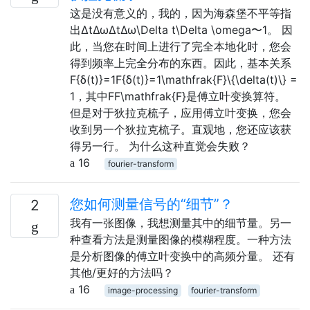
这是没有意义的，我的，因为海森堡不平等指
出ΔtΔωΔtΔω\Delta t\Delta \omega〜1。 因
此，当您在时间上进行了完全本地化时，您会
得到频率上完全分布的东西。因此，基本关系
F{δ(t)}=1F{δ(t)}=1\mathfrak{F}\{\delta(t)\} =
1，其中FF\mathfrak{F}是傅立叶变换算符。
但是对于狄拉克梳子，应用傅立叶变换，您会
收到另一个狄拉克梳子。直观地，您还应该获
得另一行。 为什么这种直觉会失败？
16
fourier-transform
您如何测量信号的“细节”？
2
我有一张图像，我想测量其中的细节量。另一
种查看方法是测量图像的模糊程度。一种方法
是分析图像的傅立叶变换中的高频分量。 还有
其他/更好的方法吗？
16
image-processing
fourier-transform