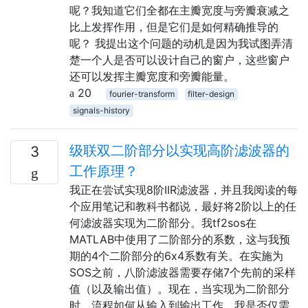
呢？我知道它们全都在主瓣宽度与旁瓣衰减之
比上发挥作用，但是它们是如何精确推导的
呢？ 我提出这个问题的动机是因为我试图弄清
楚一个人是否可以设计自己的窗户，这些窗户
还可以发挥主瓣宽度和旁瓣能量。
20
fourier-transform
filter-design
signals-history
级联双二阶部分以实现高阶滤波器的
3
工作原理？
我正在尝试实现8阶IIR滤波器，并且我阅读的每
个应用笔记和教科书都说，最好将2阶以上的任
何滤波器实现为二阶部分。我tf2sos在
MATLAB中使用了二阶部分的系数，这与我预
期的4个二阶部分的6x4系数有关。在实施为
SOS之前，八阶滤波器需要存储7个先前的采样
值（以及输出值）。现在，当实现为二阶部分
时，流程如何从输入到输出工作，我是否仅需