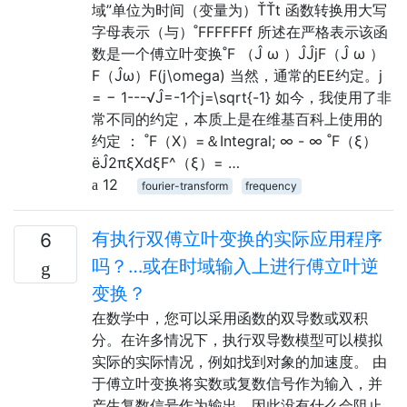
域”单位为时间（变量为）ŤŤt 函数转换用大写
字母表示（与）˚FFFFFFf 所述在严格表示该函
数是一个傅立叶变换˚F （Ĵ ω ）ĴĴjF（Ĵ ω ）
F（Ĵω）F(j\omega) 当然，通常的EE约定。j
= − 1---√Ĵ=-1个j=\sqrt{-1} 如今，我使用了非
常不同的约定，本质上是在维基百科上使用的
约定 ： ˚F（X）=＆Integral; ∞ - ∞ ˚F（ξ）
ëĴ2πξXdξF^（ξ）= …
12
fourier-transform
frequency
有执行双傅立叶变换的实际应用程序
6
吗？…或在时域输入上进行傅立叶逆
变换？
在数学中，您可以采用函数的双导数或双积
分。在许多情况下，执行双导数模型可以模拟
实际的实际情况，例如找到对象的加速度。 由
于傅立叶变换将实数或复数信号作为输入，并
产生复数信号作为输出，因此没有什么会阻止