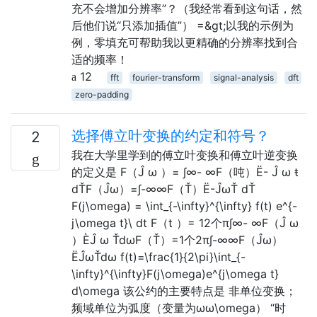
充不会增加分辨率”？（我经常看到这句话，然
后他们说“只添加插值”） =&gt;以我的示例为
例，零填充可帮助我以更精确的分辨率找到合
适的频率！
12
fft
fourier-transform
signal-analysis
dft
zero-padding
选择傅立叶变换的约定和符号？
2
我在大学里学到的傅立叶变换和傅立叶逆变换
的定义是 F（Ĵ ω ）= ∫∞- ∞F（吨）Ë- Ĵ ω ŧ
dŤF（Ĵω）=∫-∞∞F（Ť）Ë-ĴωŤ dŤ
F(j\omega) = \int_{-\infty}^{\infty} f(t) e^{-
j\omega t}\ dt F（t ）= 12个π∫∞- ∞F（Ĵ ω
）ÈĴ ω ŤdωF（Ť）=1个2π∫-∞∞F（Ĵω）
ËĴωŤdω f(t)=\frac{1}{2\pi}\int_{-
\infty}^{\infty}F(j\omega)e^{j\omega t}
d\omega 该公约的主要特点是 非单位变换；
频域单位为弧度（变量为ωω\omega） “时