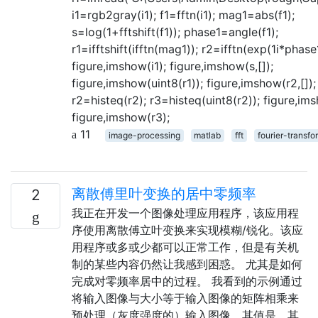
i1=rgb2gray(i1); f1=fftn(i1); mag1=abs(f1);
s=log(1+fftshift(f1)); phase1=angle(f1);
r1=ifftshift(ifftn(mag1)); r2=ifftn(exp(1i*phase1
figure,imshow(i1); figure,imshow(s,[]);
figure,imshow(uint8(r1)); figure,imshow(r2,[]);
r2=histeq(r2); r3=histeq(uint8(r2)); figure,im
figure,imshow(r3);
11
image-processing
matlab
fft
fourier-transfo
离散傅里叶变换的居中零频率
2
我正在开发一个图像处理应用程序，该应用程
序使用离散傅立叶变换来实现模糊/锐化。该应
用程序或多或少都可以正常工作，但是有关机
制的某些内容仍然让我感到困惑。 尤其是如何
完成对零频率居中的过程。 我看到的示例通过
将输入图像与大小等于输入图像的矩阵相乘来
预处理（灰度强度的）输入图像，其值是，其