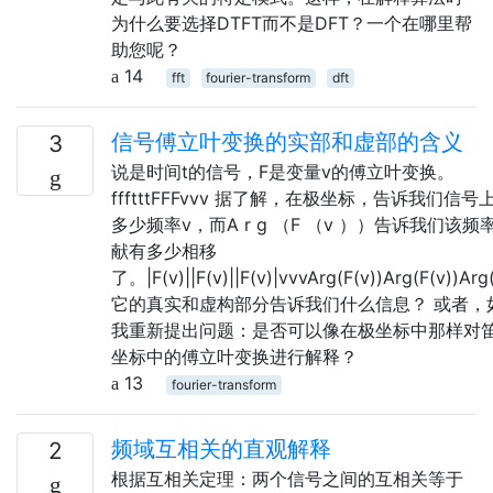
为什么要选择DTFT而不是DFT？一个在哪里帮
助您呢？
14
fft
fourier-transform
dft
信号傅立叶变换的实部和虚部的含义
3
说是时间t的信号，F是变量v的傅立叶变换。
ffftttFFFvvv 据了解，在极坐标，告诉我们信号
多少频率v，而A r g （F （v ））告诉我们该频
献有多少相移
了。|F(v)||F(v)||F(v)|vvvArg(F(v))Arg(F(v))Arg(
它的真实和虚构部分告诉我们什么信息？ 或者，
我重新提出问题：是否可以像在极坐标中那样对
坐标中的傅立叶变换进行解释？
13
fourier-transform
频域互相关的直观解释
2
根据互相关定理：两个信号之间的互相关等于