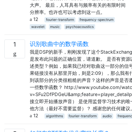
大声。 最后，人耳具有与频率有关的有限时间
分辨率。也许也可以考虑到这一点。
12
fourier-transform
frequency-spectrum
wavelet
music
psychoacoustics
识别歌曲中的数学函数
1
我是DSP的新手，刚刚发现了这个StackExcha
是发布此问题的正确位置，请道歉。 是否有资源
述类型？例如，如果我已经对歌曲这一部分的信号
果链接没有从那里开始，则是2:09），那么我有
到该部分的分类很粗糙的声音？这样的声音是否
一些数学函数？ http://www.youtube.com/watc
v=SFu2DfPDGeU&amp;feature=player_detai
接立即开始播放声音） 是使用监督学习技术的唯
他方法（最好不需要监督）？ 感谢您的任何建议
12
algorithms
fourier-transform
audio
frequen