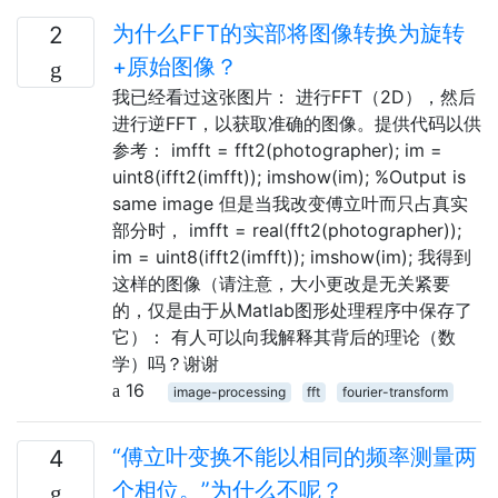
为什么FFT的实部将图像转换为旋转
2
+原始图像？
我已经看过这张图片： 进行FFT（2D），然后
进行逆FFT，以获取准确的图像。提供代码以供
参考： imfft = fft2(photographer); im =
uint8(ifft2(imfft)); imshow(im); %Output is
same image 但是当我改变傅立叶而只占真实
部分时， imfft = real(fft2(photographer));
im = uint8(ifft2(imfft)); imshow(im); 我得到
这样的图像（请注意，大小更改是无关紧要
的，仅是由于从Matlab图形处理程序中保存了
它）： 有人可以向我解释其背后的理论（数
学）吗？谢谢
16
image-processing
fft
fourier-transform
“傅立叶变换不能以相同的频率测量两
4
个相位。”为什么不呢？