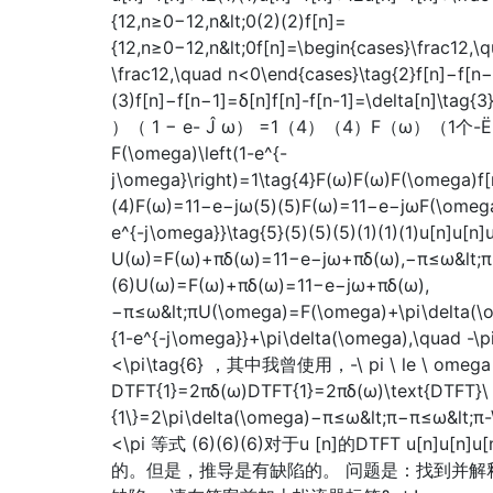
{12,n≥0−12,n&lt;0(2)(2)f[n]=
{12,n≥0−12,n&lt;0f[n]=\begin{cases}\frac12,\q
\frac12,\quad n<0\end{cases}\tag{2}f[n]−f[n−
(3)f[n]−f[n−1]=δ[n]f[n]-f[n-1]=\delta[n]\tag{
）（ 1 − e- Ĵ ω） =1（4）（4）F（ω）（1个-
F(\omega)\left(1-e^{-
j\omega}\right)=1\tag{4}F(ω)F(ω)F(\omega)f[n
(4)F(ω)=11−e−jω(5)(5)F(ω)=11−e−jωF(\omega)
e^{-j\omega}}\tag{5}(5)(5)(5)(1)(1)(1)u[n]u[n]
U(ω)=F(ω)+πδ(ω)=11−e−jω+πδ(ω),−π≤ω&lt;π
(6)U(ω)=F(ω)+πδ(ω)=11−e−jω+πδ(ω),
−π≤ω&lt;πU(\omega)=F(\omega)+\pi\delta(\o
{1-e^{-j\omega}}+\pi\delta(\omega),\quad -\
<\pi\tag{6} ，其中我曾使用，-\ pi \ le \ omega &
DTFT{1}=2πδ(ω)DTFT{1}=2πδ(ω)\text{DTFT}\
{1\}=2\pi\delta(\omega)−π≤ω&lt;π−π≤ω&lt;π-
<\pi 等式 (6)(6)(6)对于u [n]的DTFT u[n]u[n
的。但是，推导是有缺陷的。 问题是：找到并解