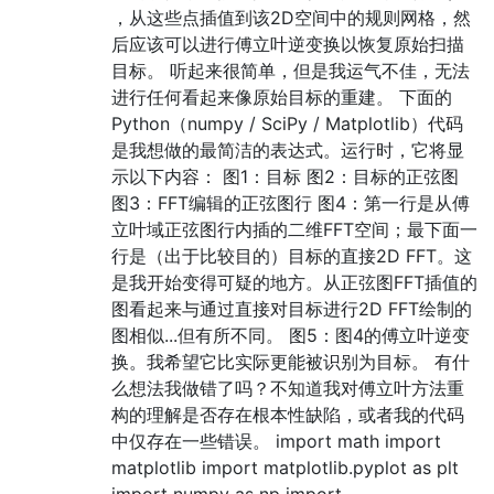
，从这些点插值到该2D空间中的规则网格，然
后应该可以进行傅立叶逆变换以恢复原始扫描
目标。 听起来很简单，但是我运气不佳，无法
进行任何看起来像原始目标的重建。 下面的
Python（numpy / SciPy / Matplotlib）代码
是我想做的最简洁的表达式。运行时，它将显
示以下内容： 图1：目标 图2：目标的正弦图
图3：FFT编辑的正弦图行 图4：第一行是从傅
立叶域正弦图行内插的二维FFT空间；最下面一
行是（出于比较目的）目标的直接2D FFT。这
是我开始变得可疑的地方。从正弦图FFT插值的
图看起来与通过直接对目标进行2D FFT绘制的
图相似...但有所不同。 图5：图4的傅立叶逆变
换。我希望它比实际更能被识别为目标。 有什
么想法我做错了吗？不知道我对傅立叶方法重
构的理解是否存在根本性缺陷，或者我的代码
中仅存在一些错误。 import math import
matplotlib import matplotlib.pyplot as plt
import numpy as np import