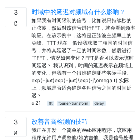
时域中的延迟对频域有什么影响？
3
如果我有时间限制的信号，比如说只持续秒的
正弦波，然后对该信号进行FFT，就会看到频率
响应。在该示例中，这将是正弦波主频率上的
尖峰。TTT 现在，假设我获取了相同的时间信
号，并将其延迟了一定的时间常数，然后进行
了FFT，情况如何变化？FFT是否可以表示该时
间延迟？ 我认识到，时间的延迟表示在频域上
的变化，但我有一个很难确定哪些实际手段。
exp(−jωt)exp⁡(−jωt)\exp(-j\omega t) 实际
上，频域是否适合确定各种信号之间的时间延
迟？
21
fft
fourier-transform
delay
改善音高检测的技巧
3
我正在开发一个简单的Web应用程序，该应用
程序允许用户调整他/她的吉他。我是信号处理