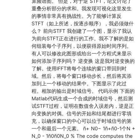
算频谱图。 但是，对于逆 STFT，论文讨论了
重叠分析部分的求和。我发现可视化这里发生
的事情非常具有挑战性。为了能够计算反
STFT（如上所述，按逐步顺序），我必须做什
么？ 前向STFT 我创建了一个图，显示了我认
为前向STFT正在进行的工作。我不了解的是如
何组装每个子序列，以便获得原始时间序列。
有人可以修改此图形或给出一个方程式来显示
如何添加子序列吗？ 逆变换 这是我对逆变换的
了解。使用IFFT将每个连续的窗口带回到时
域。然后，将每个窗口移动步长，然后将其添
加到上一个移动的结果中。下图显示了此过
程。相加的输出是时域信号。 代码示例 下面的
Matlab代码生成一个合成的时域信号，然后测
试STFT过程，证明在数值舍入误差内，逆是正
向变换的对偶。信号的开始和结尾都进行零填
充，以确保窗口的中心可以位于时域信号的第
一个和最后一个元素。 ñ+ N0− 1ñ+ñ0-1个N +
N_0 - 1ñ0ñ0N_0 % The code computes the