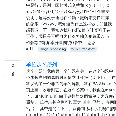
中是行，是列，因此模式交替和 x y（− 1 ）x
+ y(−1)x+y(-1)^{x+y}Xxxÿyy111−1−1-1 根据
说明，这等效于通过在和轴上翻转来交换矩阵
的象限。xxxyyy 我知道为什么这样做，并且我
想强调一下，我知道我的代码/傅立叶资料正在
工作，我只是不明白为什么将输入矩阵乘以1 /
-1会导致零频率分量围绕0居中。 谢谢
11
image-processing
fourier-transform
单位步长序列
9
这个问题与我的另一个问题有关，在这个问题中
位步长序列的离散时间傅立叶变换（DTFT）。
我发现了一个非常简单的导数。我在BA Shenoi 
页上第一次看到它。在这个答案中，我也在math.
了。u[n]u[n]u[n] 由于参数简短而简单，为方
重复。 单位步长序列可以写为 其中 显然， 在两
给出 ，其中是的DTFT 。从得到 从和我们得到的
u[n]=f[n]+12(1)(1)u[n]=f[n]+12u[n]=f[n]+\frac