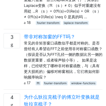
Laplace变换（ℜ （s ）≠ 0）似乎对重建没有
用处 ...R （s ）= 0ℜ(s)=0\Re(s) = 0R （s ）
≠ 0ℜ(s)≠0\Re(s) \neq 0 是真的吗 …
18
fourier-transform
laplace-transform
带非对称加窗的FFT吗？
3
常见的非矩形窗口函数似乎都是对称的。是否
曾经有人希望在FFT之前使用非对称窗口函数？
（假设是否认为FFT孔径一侧的数据比另一侧的
数据更重要，或者噪声较小等）。 如果是这
样，已经研究了哪种非对称窗函数，与（具有
更大损耗的）偏移对称窗相比，它们将如何影
响频率响应？
17
fft
fourier-transform
window-functions
为什么狄拉克梳子的傅立叶变换就是
4
狄拉克梳子？