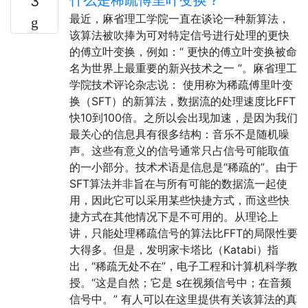
3
最近，麻省理工学院一直在谈论一种新算法，
该算法被吹捧为可对特定信号进行处理的更快
的傅立叶变换，例如：“ 更快的傅立叶变换被命
名为世界上最重要的新兴技术之一 ”。麻省理工
学院技术评论杂志说： 使用称为稀疏傅里叶变
换（SFT）的新算法，数据流的处理速度比FFT
快10到100倍。之所以会出现加速，是因为我们
最关心的信息具有很多结构：音乐不是随机噪
声。这些有意义的信号通常只占信号可能取值
的一小部分。技术术语是信息是“稀疏的”。由于
SFT算法并非旨在与所有可能的数据流一起使
用，因此它可以采用某些快捷方式，而这些快
捷方式在其他情况下是不可用的。从理论上
讲，只能处理稀疏信号的算法比FFT的局限性要
大得多。但是，发明家卡塔比（Katabi）指
出，“稀疏无处不在”，电子工程和计算机科学教
授。“这是自然；它是 s在视频信号中；在音频
信号中。” 有人可以在这里提供有关该算法的真