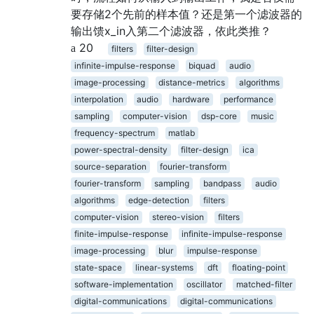
要存储2个先前的样本值？还是第一个滤波器的
输出馈x_in入第二个滤波器，依此类推？
20
filters
filter-design
infinite-impulse-response
biquad
audio
image-processing
distance-metrics
algorithms
interpolation
audio
hardware
performance
sampling
computer-vision
dsp-core
music
frequency-spectrum
matlab
power-spectral-density
filter-design
ica
source-separation
fourier-transform
fourier-transform
sampling
bandpass
audio
algorithms
edge-detection
filters
computer-vision
stereo-vision
filters
finite-impulse-response
infinite-impulse-response
image-processing
blur
impulse-response
state-space
linear-systems
dft
floating-point
software-implementation
oscillator
matched-filter
digital-communications
digital-communications