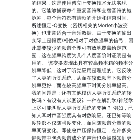
的结果，这是使用傅立叶变换技术无法实现
的。它能够捕获每个重复音符和交替音符的短
脉冲，每个音符都有清晰的开始和结束时间。
所述恒定-Q变换（密切相关的Morlet小波变
换）也非常适合于音乐数据。由于变换的输出
实际上是幅度/相位相对于对数频率的信号，因
此需要较少的频谱仓即可有效地覆盖给定范
围，这在频率跨度为几个八度音阶时证明是有
用的。 该变换表现出具有较高频率箱的频率分
辨率降低，这对于听觉应用是理想的。它反映
了人类的听觉系统，从而在较低频率下频谱分
辨率更好，而在较高频率下时间分辨率提高。
我的问题是：还有其他模仿人类听觉系统的转
换吗？有没有人试图设计一种在解剖学/神经学
上尽可能匹配人类听觉系统的变换？ 例如，已
知人耳对声音强度具有对数响应。还已知等响
度轮廓不仅随强度变化，而且随频谱分量的频
率间隔变化。即使总声压保持恒定，在许多关
键频带中包含频谱成分的声音也会被感知到更