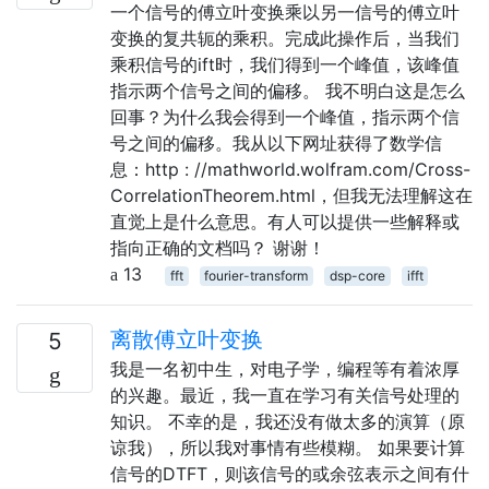
一个信号的傅立叶变换乘以另一信号的傅立叶
变换的复共轭的乘积。完成此操作后，当我们
乘积信号的ift时，我们得到一个峰值，该峰值
指示两个信号之间的偏移。 我不明白这是怎么
回事？为什么我会得到一个峰值，指示两个信
号之间的偏移。我从以下网址获得了数学信
息：http : //mathworld.wolfram.com/Cross-
CorrelationTheorem.html，但我无法理解这在
直觉上是什么意思。有人可以提供一些解释或
指向正确的文档吗？ 谢谢！
13
fft
fourier-transform
dsp-core
ifft
离散傅立叶变换
5
我是一名初中生，对电子学，编程等有着浓厚
的兴趣。最近，我一直在学习有关信号处理的
知识。 不幸的是，我还没有做太多的演算（原
谅我），所以我对事情有些模糊。 如果要计算
信号的DTFT，则该信号的或余弦表示之间有什