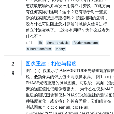
您获取该输出并再次应用傅立叶变换...在此方面
有任何实际用途吗？这个？它有助于对一些复
杂的现实情况进行建模吗？ 按照相同的逻辑，
没有什么可以阻止您对原始时域输入信号进行
傅立叶逆变换了……这会有用吗？为什么或者为
什么不？
11
fft
signal-analysis
fourier-transform
hilbert-transform
theory
图像重建：相位与幅度
2
图1.（c）仅显示了从MAGNITUDE光谱重建的
说，低频像素的强度值比高频像素高。 图1.（d
PHASE光谱重建的测试图像。可以说，高频（边
素的强度值比低频像素更大。 为什么在仅从MAGN
重建的测试图像和仅从PHASE光谱重建的测试图
种强度变化（或交换）的神奇矛盾，它们组合在
测试图像？ clc; clear all; close all;
i1=imread('C:\Users\Admin\Desktop\rough\Cap