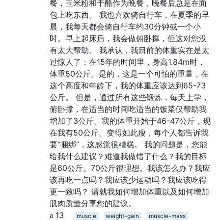
餐，玉米粉和干酪作为晚餐，晚餐后总是在面
包上吃东西。 我也喜欢骑自行车，在夏季的早
晨，我每天都会骑自行车约30分钟或一个小
时。早上起床后，我会做俯卧撑，但这对您没
有太大帮助。 我承认，我目前的体重实在是太
过惊人了：在15年的时间里，身高1.84m时，
体重50公斤。是的，这是一个可怕的重量，在
这个高度和年龄下，我的体重应该达到65-73
公斤。 但是，通过所有这些锻炼，每天上学，
俯卧撑，在适当的时间吃适当的饭菜仅帮助我
增加了3公斤。我的体重开始于46-47公斤，现
在我有50公斤。变得如此瘦，每个人都告诉我
要“捆绑”，这感觉很糟糕。 我的问题是，您能
给我什么建议？难道我做错了什么？我的目标
是60公斤。70公斤很理想。我该怎么办？我应
该再吃一点吗？我应该少运动吗？我应该吃得
更一致吗？ 请就我如何增加体重以及如何增加
肌肉质量分享您的建议。
13
muscle
weight-gain
muscle-mass