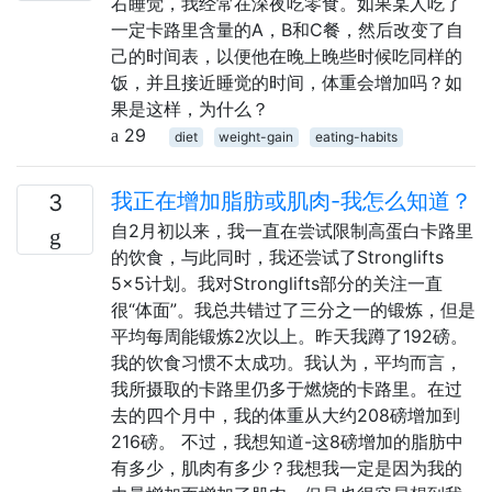
右睡觉，我经常在深夜吃零食。如果某人吃了
一定卡路里含量的A，B和C餐，然后改变了自
己的时间表，以便他在晚上晚些时候吃同样的
饭，并且接近睡觉的时间，体重会增加吗？如
果是这样，为什么？
29
diet
weight-gain
eating-habits
我正在增加脂肪或肌肉-我怎么知道？
3
自2月初以来，我一直在尝试限制高蛋白卡路里
的饮食，与此同时，我还尝试了Stronglifts
5x5计划。我对Stronglifts部分的关注一直
很“体面”。我总共错过了三分之一的锻炼，但是
平均每周能锻炼2次以上。昨天我蹲了192磅。
我的饮食习惯不太成功。我认为，平均而言，
我所摄取的卡路里仍多于燃烧的卡路里。在过
去的四个月中，我的体重从大约208磅增加到
216磅。 不过，我想知道-这8磅增加的脂肪中
有多少，肌肉有多少？我想我一定是因为我的