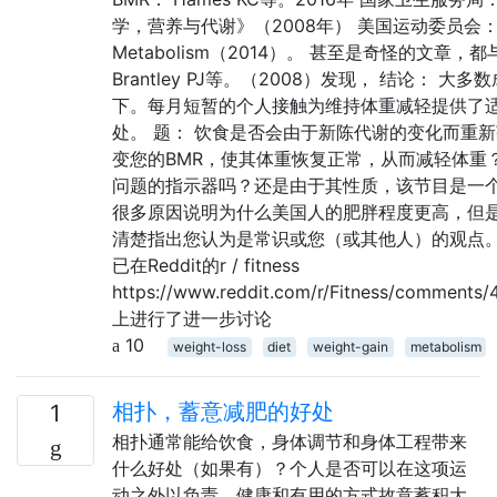
学，营养与代谢》（2008年） 美国运动委员会：“修
Metabolism（2014）。 甚至是奇怪的文章，都与
Brantley PJ等。（2008）发现， 结论
下。每月短暂的个人接触为维持体重减轻提供了
处。 题： 饮食是否会由于新陈代谢的变化而重
变您的BMR，使其体重恢复正常，从而减轻体重
问题的指示器吗？还是由于其性质，该节目是一个
很多原因说明为什么美国人的肥胖程度更高，但
清楚指出您认为是常识或您（或其他人）的观点
已在Reddit的r / fitness
https://www.reddit.com/r/Fitness/comments/4
上进行了进一步讨论
10
weight-loss
diet
weight-gain
metabolism
相扑，蓄意减肥的好处
1
相扑通常能给饮食，身体调节和身体工程带来
什么好处（如果有）？个人是否可以在这项运
动之外以负责，健康和有用的方式故意蓄积大