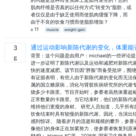
肌肉纤维是否真的以任何方式“转变为”脂肪，或
者仅仅是由于缺乏使用而使肌肉缓慢下降，而
由于不良的饮食习惯而使脂肪增加？
11
muscle
weight-gain
通过运动影响新陈代谢的变化，体重能
3
背景：这个问题是由用户：michael的一些评
进一步证明了新陈代谢以及运动和减肥对新陈代谢
快的速度减肥。该节目因“胖脸”而备受批评，围
有证据表明，有些人由于新陈代谢的变化而无法
属的国立糖尿病，消化与肾脏疾病研究所的代谢
烧多少卡路里。节目开始时，参赛者虽然体重超
正常数量的卡路里。当它结束时，他们的新陈代
维持他们更瘦的身材。 研究人员知道，几乎所
饮食结束时具有较慢的新陈代谢。因此，当演出结
感到惊讶。 随着岁月的流逝和规模的攀升，参
像他们的身体正在加紧努力，使参赛者恢复到原来
BMR： Hames KC等。2016年 国家卫生服务局