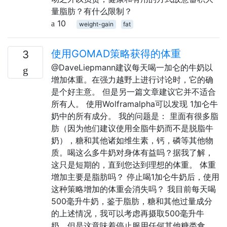
量脂肪？有什么限制？
10
weight-gain
fat
使用GOMAD策略获得的体重
3
@DaveLiepmann建议每天喝一加仑的牛奶以
增加体重。在强力越野上进行讨论时，它的确
是个好主意。 但是另一篇文章建议它并不适合
所有人。 使用Wolframalpha可以发现 1加仑牛
奶中的所有成分。 我的问题是： 里面有很多脂
肪（因为他们建议使用全脂牛奶而不是脱脂牛
奶），糖和其他诸如维生素，钙，磷等其他物
质。喝这么多牛奶对身体有益吗？据我了解，
这只是短期的，直到您达到理想的体重。 体重
增加主要是脂肪吗？ 停止喝1加仑牛奶后，使用
这种策略增加的体重会消失吗？ 我目前每天喝
500毫升牛奶，鉴于脂肪，糖和其他过量成分
的上述情况，我可以考虑再摄取500毫升牛
奶，但是这意味着停止服用任何其他糖类食