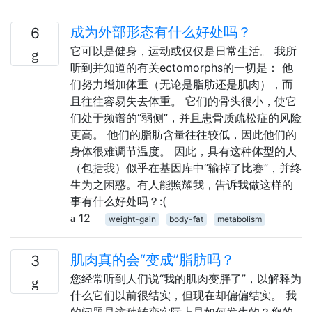
成为外部形态有什么好处吗？
6
它可以是健身，运动或仅仅是日常生活。 我所
听到并知道的有关ectomorphs的一切是： 他
们努力增加体重（无论是脂肪还是肌肉），而
且往往容易失去体重。 它们的骨头很小，使它
们处于频谱的“弱侧”，并且患骨质疏松症的风险
更高。 他们的脂肪含量往往较低，因此他们的
身体很难调节温度。 因此，具有这种体型的人
（包括我）似乎在基因库中“输掉了比赛”，并终
生为之困惑。有人能照耀我，告诉我做这样的
事有什么好处吗？:(
12
weight-gain
body-fat
metabolism
肌肉真的会“变成”脂肪吗？
3
您经常听到人们说“我的肌肉变胖了”，以解释为
什么它们以前很结实，但现在却偏偏结实。 我
的问题是这种转变实际上是如何发生的？您的