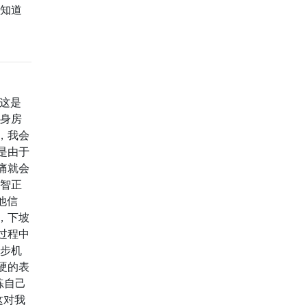
想知道
为这是
健身房
，我会
是由于
痛就会
神智正
他信
，下坡
过程中
跑步机
硬的表
练自己
这对我