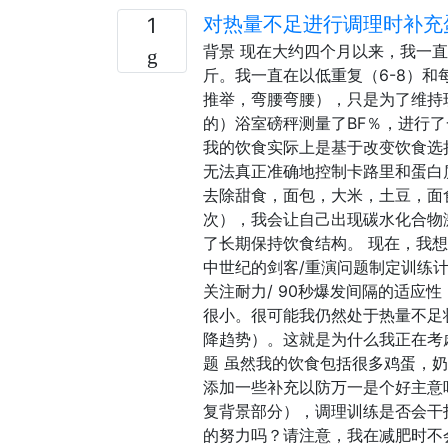
对热量不足进行调理时补充
1
背景 现在大约四个月以来，我一直
斤。我一直在以低重复（6-8）和
推举，弯腰弯腰），只是为了维持
的）浴室磅秤测量了BF％，进行了
我的饮食实际上是基于改变饮食选
无法真正准确地控制卡路里和蛋白
去除甜食，面包，大米，土豆，面
次），我会让自己出现碳水化合物
了长期保持饮食结构。 现在，我
中世纪的剑客/重演问题制定训练
关注耐力/ 90秒爆发间隔的适应
很小。很可能我仍然处于热量不足
降趋势）。这就是为什么我正在考
题 虽然我的饮食包括很多鸡蛋，
添加一些补充以防万一是个好主意
复背景部分），调理训练是否会干
的努力吗？请注意，我在减肥时不