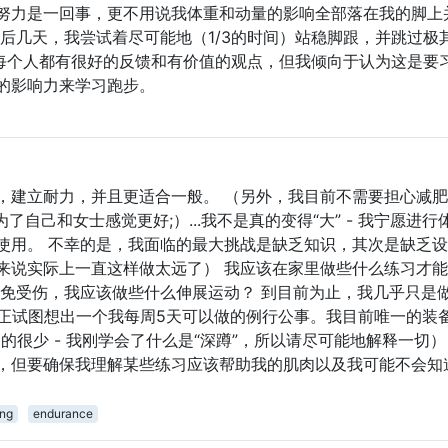
努力是一回事，更不用说我体重和动量的影响全部落在我的脚上
后几天，我尝试着尽可能地（1/3的时间）站稳脚跟，并跳过极
 每个人都有很好的反馈和有价值的观点，但我倾向于认为这是要
的影响力来学习跑步。
，建立耐力，并且更适合一般。 （另外，我目前不需要担心减
？为了自己和女士感觉更好;）...我不是真的变得“大” - 我宁愿进行
使用。 不幸的是，我面临的最大挑战是缺乏知识，其次是缺乏
来说实际上一直这样做太远了） 我应该在家里做些什么练习才
避免受伤，我应该做些什么伸展运动？ 到目前为止，我几乎只是
我正试图想出一个我每周5天可以做的例行公事。我目前唯一的装
的很少 - 我刚学会了什么是“深蹲”，所以请尽可能地解释一切）
，但要确保我理解某些练习应该帮助我的肌肉以及我可能不会知
ing
endurance