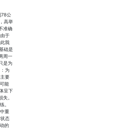
78公
，高举
不准确
 由于
因此我
基础是
两周一
只是为
阅：为
将主要
量可能
体呈下
损失。
训练。
题中重
/状态
动的