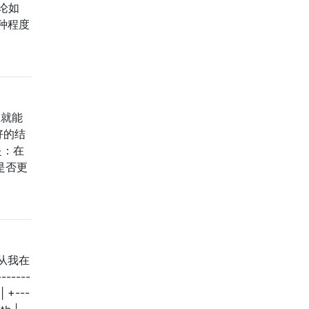
论如
种程度
息就能
好的结
是：在
是否更
从我在
----
| +---