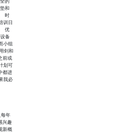
安全的
护垫和
。 时
培训日
。 优
有设备
而小组
后用剑和
之前或
计划可
赛中都进
果我必
涉及每年
感兴趣
现新概