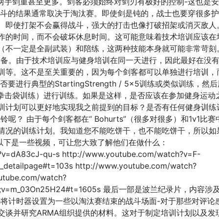
g，两手剑重甚至更多。剑客必须始终对剑刃有极好的控制-这也是
战斗的结果通常取决于淘汰赛。即使剑是钝的，战士也要穿很多
。即使打架不会赢得战斗，强大的打击也像打破招架或消灭敌人
作的时间，而不会破坏休息时间。这可能意味着技术培训应该在
（不一定是全副武装）和陪练，这两种技能本身就可能非常苛刻
设备。由于技术培训应与健身培训在同一天进行，因此最好在没
训等。这不是至关重要的，因为每个剑客都可以单独进行培训，
行典型的StartingStrength / 5x5训练或类似训练，然
于拳击袋训练）进行训练。如果是这样，是否应该在参加健身运动
训计划可以更好地实现我之前提到的目标？是否有任何健身训练
？ 由于每个剑客都在“ Bohurts”（很多对很多）和1v1比
情况的训练计划。我知道您不能吃饼干，也不能吃饼干，所以如
 以下是一些视频，可让您大致了解他们在做什么：
?v=dA83cJ-qu-s http://www.youtube.com/watch?v=F-
_detailpage#t=103s http://www.youtube.com/watch?
utube.com/watch?
d&amp;v=m_03On25H24#t=1605s 最后一部是波兰纪录片，内容
e将计时器设置为一些以淘汰赛结束的战斗场面-对于那些对评论
朋友交谈并研究ARMA组织提供的材料。这对于制定培训计划以及发