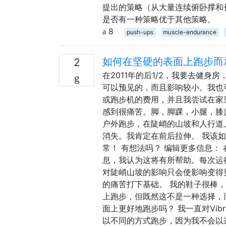
提出的策略（从大量连续俯卧撑和
是否有一种策略优于其他策略。
8
push-ups
muscle-endurance
如何在坚硬的表面上跑步而
2
在2011年的后1/2，我要去健
可以预见的，而且影响较小。我也
或跑步机的费用，并且我尝试在家
感到很痛苦。脚，脚踝，小腿，膝
户外跑步，在陡峭的山坡和人行道
消失。我肯定在前后拉伸。 我该
常！ 有想法吗？ 编辑更多信息：
息，我认为这将有所帮助。每次运
对陡峭山坡的影响只会使影响变得
的痛苦打下基础。 我的鞋子很棒
上跑步，但既然这不是一种选择，
面上更好地跑步吗？ 我一直对Vi
以不同的方式跑步，因为我不会以