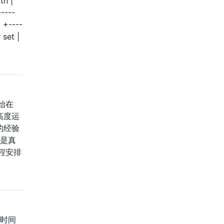
th |
----
 +----
 set |
始在
高度运
的经验
上是真
程安排
的时间