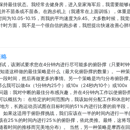
保持最佳状态。我经常去健身房，进入皇家海军后，我需要能够在
。我并不苗条或不苗条。在跑步机上（我通常在上面训练），体重是
时间为10.05-10.15，而我的平均速度为9.45。大多数时候，我
计时方面，我不是一个很自信的跑步者，我想提出快速改善心肺
策略
测试，该测试要求您在4分钟内进行尽可能多的俯卧撑（只要时钟
想知道这样做的最佳策略是什么（最大化俯卧撑的数量）。一种
一段时间，然后再做更多的事情。另一个策略是均匀分布俯卧撑
我可以做4x（1分钟内25个）或10x（24秒内10个）或100x（
的问题：我对中断的最佳分布感兴趣，并在4分钟内工作以使俯卧
可以概括为： 在给定的时间范围内，我该如何分配工作和休息
个地方，长跑运动员试图在目标时间的51％内进行比赛的前半段
。如果这适用于俯卧撑挑战，我们应该在一半的时间内进行一半
该在25％的时间内进行25％的俯卧撑，依此类推。最终，这将
随着时间的推移而完美地分布）。 当然，另一种策略是摩西在