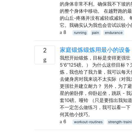
的身体非常不利。确保我不下坡的
的整个身体中移动。 在越野跑的最
的山丘-疼痛并没有减轻或减轻。
它。我确实认为我也会尝试以较小
8
running
pain
endurance
家庭锻炼锻炼用最小的设备
2
我想开始锻炼，目标是变得更强壮
5'6“125磅。） 为什么这些目标
炼，我也给了我力量，我可以每天
去健身房对我来说不太实际（对我
更强壮并建立耐力？ 另外，为了
星的俯卧撑，仰卧起坐，跳跃 - 
套10磅。哑铃 （只是要指出我知道
不一定怎么做练习，我可以看一下
何其他小技巧。
6
workout-routines
strength-train