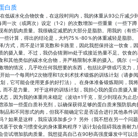
蛋白质
在低碳水化合物饮食，在这段时间内，我的体重从93公斤减少到
每周一次（或两次）设定（1-2）的次数增加一些重量（一些下蹲
现有的肌肉质量。我很确定减肥的大部分是脂肪。用我的（有些
一些计算，得出的结论是，大约75％-80％的体重减轻是脂肪。
择/方式，而不是计算克数和卡路里，因此我想保持这一饮食，
质的摄入量。不过，我仍会猜测Im处于或接近热量不足。饮食的
食和其他类似的碳水化合物，并严格限制水果的摄入。偶尔（一
激增的情况，几乎吃任何我想要的东西，包括比萨饼或巧克力，
想开始一个每周约2次物理和1次剑术技术锻炼的训练计划（请参
计划，它可能会使用更多的好打法）。在身体准备锻炼期间，我
性，而不是力量。 对于这样的训练计划，我担心我的蛋白质摄入
状态，因为我的体重尚未稳定（波动±1千克，至少到现在为止总
虑添加一些蛋白质补充剂，以确保获得足够的蛋白质来预防肌肉
奶制品和不同形式的肉，但我不能确定它是否适合进行其他条件
吗？如果是这样，我应该添加多少？ 另外（我不想在另一个问
扰基于饮食习惯变化的身体重构程序？该计划会阻碍我改善耐力
会尝试增加肌肉质量。我想提高自己在90秒高强度爆发中可以活