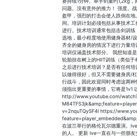
赛持续1分钟。单手剑重约1,2k
问题。没有意外的推力！ 强度。
盔甲，强烈的打击会使人跌倒在地
间。培训计划必须包括从事技术工
进行。技术培训通常包括击剑训练
选地，最小程度地使用健身器材/
齐全的健身房的情况下进行力量培
培训仅涵盖技术部分。 我想知道是否要进
轮胎挂在树上的HIIT训练（类似
之后进行技术培训？是否有任何培
以做得很好，但又不需要健身房/杠铃呢
行战斗，因此欢迎同时考虑这两种
须指出更重要的事情，它将是1v1
http://www.youtube.com/watch
M84TFS3jk&amp;feature=player
v=2nquTQySF4I https://www.yo
feature=player_embedde
在波兰举行的格伦瓦尔德重演。Iv
的人。 更新 Ive一直在与一些