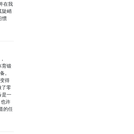
并在我
其陡峭
习惯
肥，
体育锻
设备。
能变得
做了零
备是一
 也许
道的任