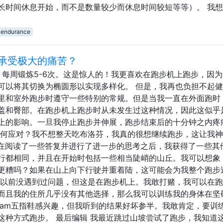
长时间休息开始，而不是数量较少而休息时间较短等等）。 我
endurance
承受极大的痛苦？
身房，每周锻炼5-6次。这是惊人的！我更喜欢在跑步机上跑步，因
可以将其切换为椭圆形以实现多样化。 但是，我再也负担不起
里和室外跑步时遵守一些特别的常规。但是当我一直在外面跑时
盖和臀部。在跑步机上跑步时从未发生过这种情况，因此这似乎
上的影响。一旦我停止跑步并伸展，跑步结束后的十分钟之内疼
如何应对？我不想整天吃布洛芬，我真的很想继续跑步，这让我
 在阅读了一些答复并进行了进一步的思考之后，我获得了一些其
行都相同，并且在开始时包括一些相当陡峭的山丘。我可以想象
更糟吗？如果在山上向下行驶并重着陆，这可能会为我整个跑步
，以前没遇到过问题，但这是在跑步机上。我敢打赌，我可以在
而且我的住所几乎没有其他选择，那么我可以训练我的身体在坚
bram五指鞋感兴趣，但我听到的结果好坏参半。我敢肯定，要训
这种方式跑步。 最后编辑 我最近跳过山坡尝试了跑步，我知道