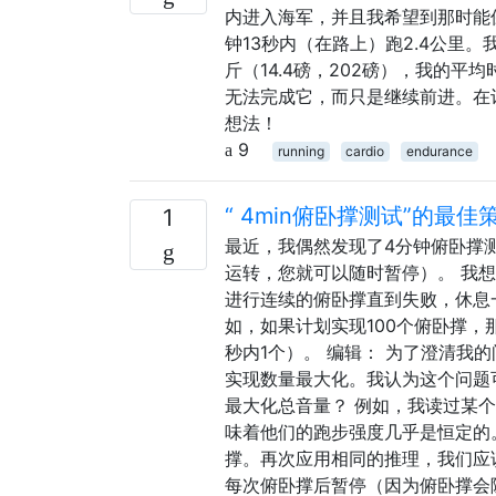
内进入海军，并且我希望到那时能
钟13秒内（在路上）跑2.4公里
斤（14.4磅，202磅），我的平均
无法完成它，而只是继续前进。在
想法！
9
running
cardio
endurance
“ 4min俯卧撑测试”的最佳
1
最近，我偶然发现了4分钟俯卧撑
运转，您就可以随时暂停）。 我
进行连续的俯卧撑直到失败，休息
如，如果计划实现100个俯卧撑，那么
秒内1个）。 编辑： 为了澄清我
实现数量最大化。我认为这个问题
最大化总音量？ 例如，我读过某
味着他们的跑步强度几乎是恒定的
撑。再次应用相同的推理，我们应
每次俯卧撑后暂停（因为俯卧撑会