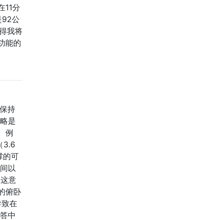
11分
92公
觉得我将
功能的
保持
策略是
。例
3.6
撑的可
时间以
，这意
的俯卧
导致在
回答中