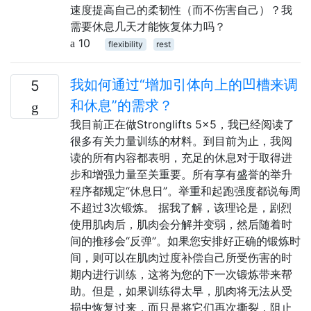
速度提高自己的柔韧性（而不伤害自己）？我
需要休息几天才能恢复体力吗？
10
flexibility
rest
我如何通过“增加引体向上的凹槽来调
5
和休息”的需求？
我目前正在做Stronglifts 5x5，我已经阅读了
很多有关力量训练的材料。到目前为止，我阅
读的所有内容都表明，充足的休息对于取得进
步和增强力量至关重要。所有享有盛誉的举升
程序都规定“休息日”。举重和起跑强度都说每周
不超过3次锻炼。 据我了解，该理论是，剧烈
使用肌肉后，肌肉会分解并变弱，然后随着时
间的推移会“反弹”。如果您安排好正确的锻炼时
间，则可以在肌肉过度补偿自己所受伤害的时
期内进行训练，这将为您的下一次锻炼带来帮
助。但是，如果训练得太早，肌肉将无法从受
损中恢复过来，而只是将它们再次撕裂，阻止