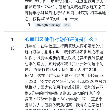
chinups / pullups特别相关，在这里我可以失
败然后做〜7/4/3，但是如果我在两次练习之间
等待半小时然后进行5次练习，我可以很容易地
总共获得40-50次chinups一天。
9
strength-training
rest
心率以及他们对您的评价是什么？
1
几年前，在学校里进行两项铁人两项运动的训
练（游泳，跑步）时，我们不得不训练心率监
测仪，以测试跑步的速度以及将其降低到静息
心率的速度。直到现在我才真正开始问这个问
题。 在进行短跑时，我的速度达到了229
BPM，这在当时我认为是不可能的，因为max
为220，经过更多的研究，它可以比220更努力
地推动，因为它仅用作标准测量。我能够在不
到5分钟的时间内恢复到33 BPM的静息心率。
身高：175cm体重：60kg年龄：17 一直是个
瘦弱的人，但身体素质很高，我每次在学校和