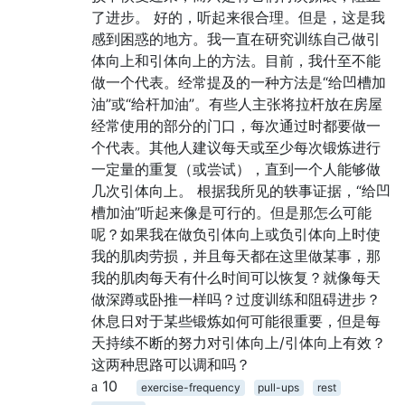
了进步。 好的，听起来很合理。但是，这是我
感到困惑的地方。我一直在研究训练自己做引
体向上和引体向上的方法。目前，我什至不能
做一个代表。经常提及的一种方法是“给凹槽加
油”或“给杆加油”。有些人主张将拉杆放在房屋
经常使用的部分的门口，每次通过时都要做一
个代表。其他人建议每天或至少每次锻炼进行
一定量的重复（或尝试），直到一个人能够做
几次引体向上。 根据我所见的轶事证据，“给凹
槽加油”听起来像是可行的。但是那怎么可能
呢？如果我在做负引体向上或负引体向上时使
我的肌肉劳损，并且每天都在这里做某事，那
我的肌肉每天有什么时间可以恢复？就像每天
做深蹲或卧推一样吗？过度训练和阻碍进步？
休息日对于某些锻炼如何可能很重要，但是每
天持续不断的努力对引体向上/引体向上有效？
这两种思路可以调和吗？
10
exercise-frequency
pull-ups
rest