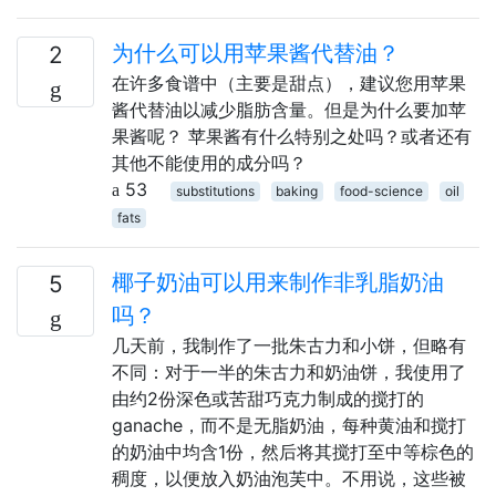
为什么可以用苹果酱代替油？
2
在许多食谱中（主要是甜点），建议您用苹果
酱代替油以减少脂肪含量。但是为什么要加苹
果酱呢？ 苹果酱有什么特别之处吗？或者还有
其他不能使用的成分吗？
53
substitutions
baking
food-science
oil
fats
椰子奶油可以用来制作非乳脂奶油
5
吗？
几天前，我制作了一批朱古力和小饼，但略有
不同：对于一半的朱古力和奶油饼，我使用了
由约2份深色或苦甜巧克力制成的搅打的
ganache，而不是无脂奶油，每种黄油和搅打
的奶油中均含1份，然后将其搅打至中等棕色的
稠度，以便放入奶油泡芙中。不用说，这些被