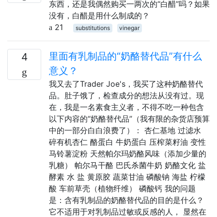
东西，还是我偶然购买一两次的“白醋”吗？如果
没有，白醋是用什么制成的？
21
substitutions
vinegar
里面有乳制品的“奶酪替代品”有什么
4
意义？
我又去了Trader Joe's，我买了这种奶酪替代
品。肚子饿了，检查成分的想法从没有过。现
在，我是一名素食主义者，不得不吃一种包含
以下内容的“奶酪替代品”（我有限的杂货店预算
中的一部分白白浪费了）： 杏仁基地 过滤水
碎有机杏仁 酪蛋白 牛奶蛋白 压榨菜籽油 变性
马铃薯淀粉 天然帕尔玛奶酪风味（添加少量的
乳糖） 帕尔马干酪 巴氏杀菌牛奶 奶酪文化 盐
酵素 水 盐 黄原胶 蔬菜甘油 磷酸钠 海盐 柠檬
酸 车前草壳（植物纤维） 磷酸钙 我的问题
是：含有乳制品的奶酪替代品的目的是什么？
它不适用于对乳制品过敏或反感的人， 显然在