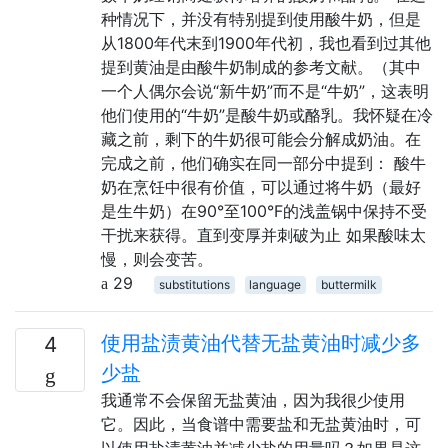
种情况下，并没有特别提到使用酸牛奶，但是
从1800年代末到1900年代初，我也看到过其他
提到黄油是由酸牛奶制成的参考文献。（其中
一个人偶尔会说“新牛奶”而不是“牛奶”，这表明
他们使用的“牛奶”是酸牛奶或酪乳。我怀疑在冷
藏之前，剩下的牛奶很可能会分解成奶油。在
完成之前，他们确实在同一部分中提到： 酸牛
奶在烹饪中很有价值，可以通过将牛奶（最好
是生牛奶）在90°至100°F的浅盖锅中保持不受
干扰来获得。直到变厚并刺破为止 如果酸味太
慢，则会变苦。
29
substitutions
language
buttermilk
使用盐渍黄油代替无盐黄油时减少多
4
少盐
我通常不会保留无盐黄油，因为我很少使用
它。因此，当食谱中需要盐和无盐黄油时，可
以使用盐渍黄油并减少盐的用量吗？如果是这