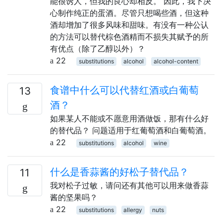
能很诱人，但我的良心却相反。 因此，我下决
心制作纯正的蛋酒。尽管只想喝些酒，但这种
酒却增加了很多风味和甜味。有没有一种公认
的方法可以替代棕色酒精而不损失其赋予的所
有优点（除了乙醇以外）？
22
substitutions
alcohol
alcohol-content
食谱中什么可以代替红酒或白葡萄
13
酒？
如果某人不能或不愿意用酒做饭，那有什么好
的替代品？ 问题适用于红葡萄酒和白葡萄酒。
22
substitutions
alcohol
wine
什么是香蒜酱的好松子替代品？
11
我对松子过敏，请问还有其他可以用来做香蒜
酱的坚果吗？
22
substitutions
allergy
nuts