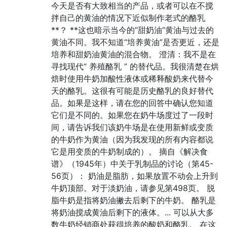
今天是否有大致相当的产品，或者可以在不搅
拌自己的黄油的情况下近似制作老式的酪乳
**？ **这也暗示当今的“甜奶油”黄油与过去的
黄油不同。我不知道“培养黄油”是否更近，还是
培养和甜奶油黄油的混合物。 澄清：我不是在
寻找现代“ 养殖酪乳 ” 的替代品。我很清楚在烘
焙时使用牛奶加酸性液体或稀释酸奶来代替今
天的酪乳。这很有可能是历史酪乳的良好替代
品。如果是这样，请在您的回答中确认您知道
它们是不同的。如果您在奶牛场度过了一段时
间，请告诉我们该奶牛场是在使用新鲜或变质
的牛奶作为黄油（因为我发现的所有内容都说
它是用变质的牛奶制成的）。 摘自《解决食
谱》（1945年）中关于乳制品的讨论（第45-
56页）： 奶油是脂肪，如果放置不动会上升到
牛奶顶部。对于淡奶油，请参见第498页。 脱
脂牛奶是指将奶油撇去后剩下的牛奶。 酪乳是
将奶油搅成黄油后剩下的液体。... 可以从大多
数牛奶经销商处获得培养的酸奶和酪乳。 在这