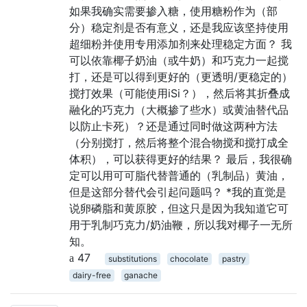
如果我确实需要掺入糖，使用糖粉作为（部
分）稳定剂是否有意义，还是我应该坚持使用
超细粉并使用专用添加剂来处理稳定方面？ 我
可以依靠椰子奶油（或牛奶）和巧克力一起搅
打，还是可以得到更好的（更透明/更稳定的）
搅打效果（可能使用iSi？），然后将其折叠成
融化的巧克力（大概掺了些水）或黄油替代品
以防止卡死）？还是通过同时做这两种方法
（分别搅打，然后将整个混合物搅和搅打成全
体积），可以获得更好的结果？ 最后，我很确
定可以用可可脂代替普通的（乳制品）黄油，
但是这部分替代会引起问题吗？ *我的直觉是
说卵磷脂和黄原胶，但这只是因为我知道它可
用于乳制巧克力/奶油鞭，所以我对椰子一无所
知。
47
substitutions
chocolate
pastry
dairy-free
ganache