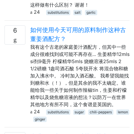
这样做有什么区别？ 谢谢！
24
substitutions
salt
garlic
如何使用今天可用的原料制作这种古
6
董姜酒配方？
我有这个古老的家庭姜汁酒配方，但其中一些
成分很难找到或可能不再存在... 生姜精华12mls
si剂9毫升 柠檬精华5mls 烧糖溶液25mls 2
1/2磅糖 1盎司酒石酸 5夸脱开水 将混合物和糖
加入沸水中。 冷时加入酒石酸。 我希望我能找
到糖和水（！），但是其余的我不太确定。谁
能给我一些关于如何制作辣椒tin，生姜和柠檬
精华以及烧焦糖溶液的想法？以防万一在世界
其他地方有所不同，这个食谱是英国的。
24
substitutions
sugar
chili-peppers
lemon
ginger