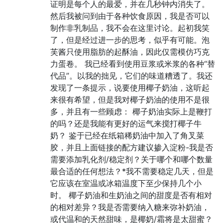
证明是每个人的最爱，并在几秒钟内消失了。
然后我被问到由于各种饮食原因，我是否可以
制作非乳制品，我不会在这里讨论。起初我笑
了，但是经过进一步的思考，似乎有可能。泡
芙酱只使用脂肪的起酥油，因此仅需模仿巧克
力蛋卷。 我已经看到使用豆浆或米浆的各种“替
代品”。以我的拙见，它们的味道糟透了。我还
发现了一条提示，说要使用椰子奶油，这听起
来很有希望，但是我对椰子奶油的使用不是很
多，并且有一些顾虑： 椰子奶油实际上是鞭打
的吗？还是我能有更好的运气来搅打椰子牛
奶？ 鉴于已经在纸箱稀奶油中加入了角叉菜
胶，并且上面链接的配方建议掺入淀粉-我是否
需要添加乳化剂/稳定剂？关于哪个和哪个数量
最合适的任何想法？*我不需要稳定几天，但是
它应该在室温或冰箱温度下至少保持几个小
时。 椰子奶油和生奶油之间的甜度是否有相对
的相对差异？我是否需要纳入糖来弥补奶油，
或代温和的天然甜味，是椰奶/霜将是太甜蜜？