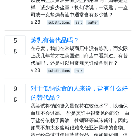
样，减少多少盐量？换句话说，一汤匙，一盎
司或一克盐焗黄油中通常含有多少盐？
28
substitutions
salt
butter
炼乳有替代品吗？
5
在丹麦，我们在常规商店中没有炼乳，而实际
上我几年前才在英国进口商店中看到过。有替
代品吗，还是可以用常规烹饪设备制作？
28
substitutions
milk
对于低钠饮食的人来说，盐有什么好
9
的替代品？
我尝试将钠的摄入量保持在较低水平，以确保
血压不会过高。 盐是烹饪中很常见的部分，由
于盐分依赖于酱油，牡蛎酱等咸味酱汁，因此
如果不加太多盐就很难烹饪亚洲风味的食物。
我已经尝试过使用盐替代品，例如氯化钾，但