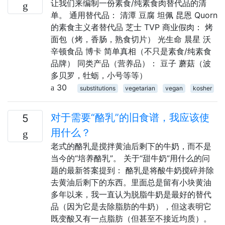
让我们来编制一份素食/纯素食肉替代品的清
单。 通用替代品： 清潭 豆腐 坦佩 昆恩 Quorn
的素食主义者替代品 芝士 TVP 商业假肉： 烤
面包（烤，香肠，熟食切片） 光生命 晨星 沃
辛顿食品 博卡 简单真相（不只是素食/纯素食
品牌） 同类产品（营养品）： 豆子 蘑菇（波
多贝罗，牡蛎，小号等等）
30
substitutions
vegetarian
vegan
kosher
对于需要“酪乳”的旧食谱，我应该使
5
用什么？
老式的酪乳是搅拌黄油后剩下的牛奶，而不是
当今的“培养酪乳”。 关于“甜牛奶”用什么的问
题的最新答案提到： 酪乳是将酸牛奶搅碎并除
去黄油后剩下的东西。里面总是留有小块黄油
多年以来，我一直认为脱脂牛奶是最好的替代
品（因为它是去除脂肪的牛奶），但这表明它
既变酸又有一点脂肪（但甚至不接近均质）。